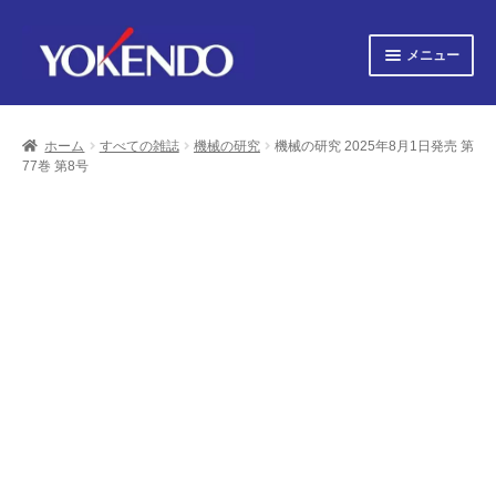
ナ
コ
メニュー
ビ
ン
ゲ
テ
サ
すべての書籍
ー
ン
ブ
シ
ツ
ホーム
すべての雑誌
機械の研究
機械の研究 2025年8月1日発売 第
メ
サ
ョ
へ
すべての雑誌
77巻 第8号
ニ
ブ
ン
ス
ュ
へ
キ
メ
サ
会社概要
ー
ス
ッ
ニ
ブ
キ
プ
を
ュ
メ
プライバシーポリシー
ッ
展
ー
ニ
プ
開
を
ュ
サ
お知らせ
展
ー
ブ
開
を
メ
サ
お問い合わせ
展
ニ
ブ
開
ュ
メ
オンライン図書目録
ー
ニ
を
ュ
展
ー