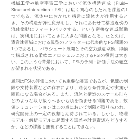
機械工学や航空宇宙工学において流体構造連成（Fluid–
StructureInteraction：FSI）は広く関心のもたれる課題の1
つである。流体中におかれた構造に流体力が作用すると
き、その構造が弾性変形をし、それにあわせて構造近傍の
流体挙動にフィードバックする、という密接な連成挙動
は、実利用においてときに大きな問題となる。たとえば、
遷音速領域における翼型のフラッターは代表的なFSI課題の
1つであるし、パラシュート展開とその空力減速挙動、織物
で構成される柔軟エアロシェルにおけるFSIの役割は大き
い。このような背景において、FSIの予測・評価手法の確立
が望まれる状況である。
風洞はFSIの評価においても重要な装置であるが、気流の制
限や支持装置などの存在により、適切な条件策定や実施が
困難になる場合がある。また、流体と構造のスケール則を
どのような取り扱うべきかも頭を悩ませる問題である。数
値シミュレーションはこの点において制限が取り払われ、
研究開発上の一定の役割も期待されている。しかし、物理
モデル・解析モデルに起因する誤差や計算資源をどうする
か、などの課題も無視することはできない。