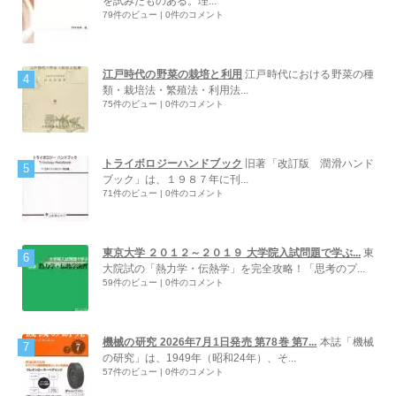
を試みたものある。理...
79件のビュー
|
0件のコメント
江戸時代の野菜の栽培と利用
江戸時代における野菜の種
類・栽培法・繁殖法・利用法...
75件のビュー
|
0件のコメント
トライボロジーハンドブック
旧著「改訂版 潤滑ハンド
ブック」は、１９８７年に刊...
71件のビュー
|
0件のコメント
東京大学 ２０１２～２０１９ 大学院入試問題で学ぶ...
東
大院試の「熱力学・伝熱学」を完全攻略！「思考のプ...
59件のビュー
|
0件のコメント
機械の研究 2026年7月1日発売 第78巻 第7...
本誌「機械
の研究」は、1949年（昭和24年）、そ...
57件のビュー
|
0件のコメント