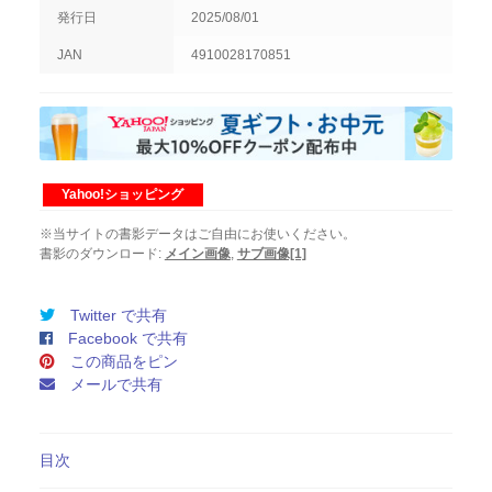
8
発行日
2025/08/01
月
1
JAN
4910028170851
日
発
売
第
77
巻
Yahoo!ショッピング
第
8
※当サイトの書影データはご自由にお使いください。
号
書影のダウンロード:
メイン画像
,
サブ画像[1]
個
Twitter で共有
Facebook で共有
この商品をピン
メールで共有
目次