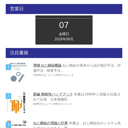
営業日
07
金曜日
2026年08月
注目書籍
増補 ねじ締結概論
ねじ締結の基本から設計検討手法、評
価手法、検査手法...
150件のビュー
|
0件のコメント
新編 熱物性ハンドブック
本書は1990年に初版が出版さ
れて以来、日本熱物性...
84件のビュー
|
0件のコメント
ねじ締結の理論と計算
本書は、ねじ締結法のシステム化