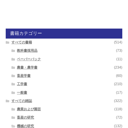
書籍カテゴリー
すべての書籍
(514)
教科書採用品
(73)
ペーパーバック
(11)
農書・農学書
(234)
畜産学書
(60)
工学書
(210)
一般書
(17)
すべての雑誌
(322)
農業および園芸
(118)
畜産の研究
(72)
機械の研究
(132)