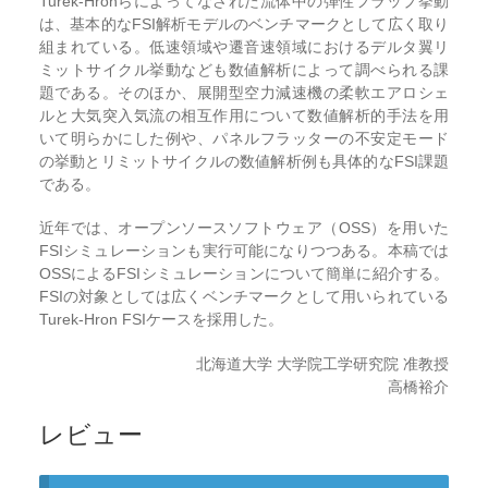
Turek-Hronらによってなされた流体中の弾性フラップ挙動
は、基本的なFSI解析モデルのベンチマークとして広く取り
組まれている。低速領域や遷音速領域におけるデルタ翼リ
ミットサイクル挙動なども数値解析によって調べられる課
題である。そのほか、展開型空力減速機の柔軟エアロシェ
ルと大気突入気流の相互作用について数値解析的手法を用
いて明らかにした例や、パネルフラッターの不安定モード
の挙動とリミットサイクルの数値解析例も具体的なFSI課題
である。
近年では、オープンソースソフトウェア（OSS）を用いた
FSIシミュレーションも実行可能になりつつある。本稿では
OSSによるFSIシミュレーションについて簡単に紹介する。
FSIの対象としては広くベンチマークとして用いられている
Turek-Hron FSIケースを採用した。
北海道大学 大学院工学研究院 准教授
高橋裕介
レビュー