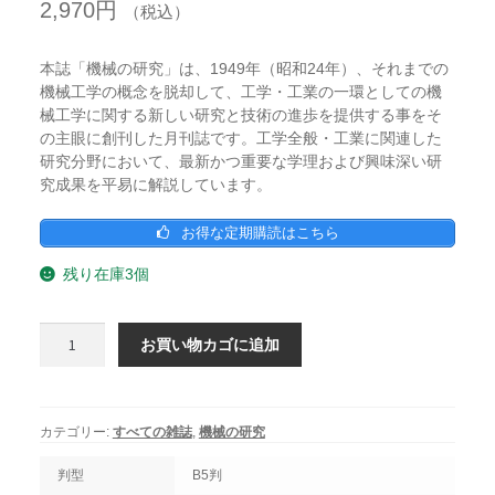
2,970
円
（税込）
本誌「機械の研究」は、1949年（昭和24年）、それまでの
機械工学の概念を脱却して、工学・工業の一環としての機
械工学に関する新しい研究と技術の進歩を提供する事をそ
の主眼に創刊した月刊誌です。工学全般・工業に関連した
研究分野において、最新かつ重要な学理および興味深い研
究成果を平易に解説しています。
お得な定期購読はこちら
残り在庫3個
機
お買い物カゴに追加
械
の
研
究
カテゴリー:
すべての雑誌
,
機械の研究
2025
年
判型
B5判