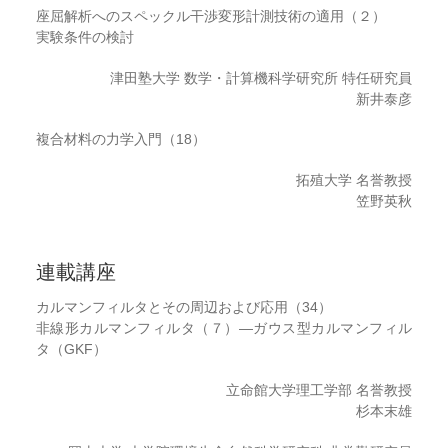
座屈解析へのスペックル干渉変形計測技術の適用（２）
実験条件の検討
津田塾大学 数学・計算機科学研究所 特任研究員
新井泰彦
複合材料の力学入門（18）
拓殖大学 名誉教授
笠野英秋
連載講座
カルマンフィルタとその周辺および応用（34）
非線形カルマンフィルタ（７）―ガウス型カルマンフィル
タ（GKF）
立命館大学理工学部 名誉教授
杉本末雄