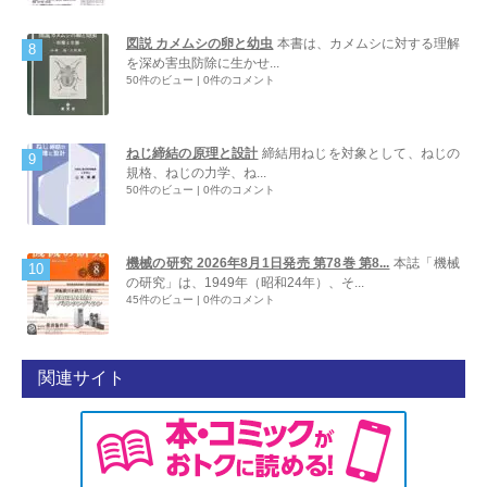
図説 カメムシの卵と幼虫
本書は、カメムシに対する理解
を深め害虫防除に生かせ...
50件のビュー
|
0件のコメント
ねじ締結の原理と設計
締結用ねじを対象として、ねじの
規格、ねじの力学、ね...
50件のビュー
|
0件のコメント
機械の研究 2026年8月1日発売 第78巻 第8...
本誌「機械
の研究」は、1949年（昭和24年）、そ...
45件のビュー
|
0件のコメント
関連サイト