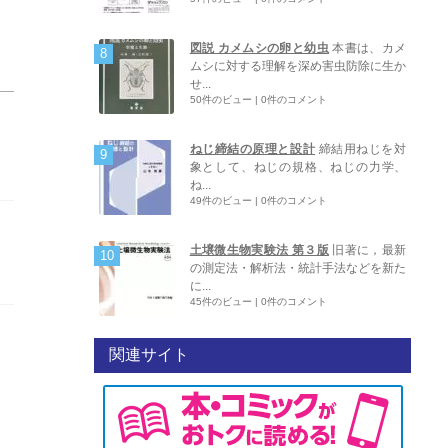
図説 カメムシの卵と幼虫
本書は、カメ
ムシに対する理解を深め害虫防除に生か
せ...
50件のビュー
|
0件のコメント
ねじ締結の原理と設計
締結用ねじを対
象として、ねじの規格、ねじの力学、
ね...
49件のビュー
|
0件のコメント
土壌微生物実験法 第３版
旧著に，最新
の測定法・解析法・統計手法などを新た
に...
45件のビュー
|
0件のコメント
関連サイト