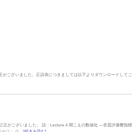
に訂正がございました。正誤表につきましては以下よりダウンロードして
正がございました。 誤：Lecture.4 聞こえの数値化 ―音質評価響指
）ページ： ペ…
[続きを読む]