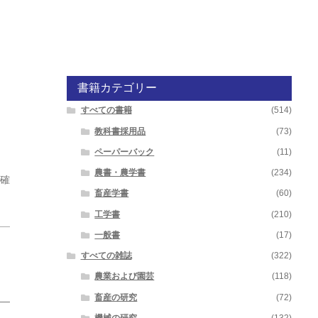
書籍カテゴリー
すべての書籍
(514)
教科書採用品
(73)
ペーパーバック
(11)
農書・農学書
(234)
ご確
畜産学書
(60)
工学書
(210)
一般書
(17)
すべての雑誌
(322)
農業および園芸
(118)
畜産の研究
(72)
標―
機械の研究
(132)