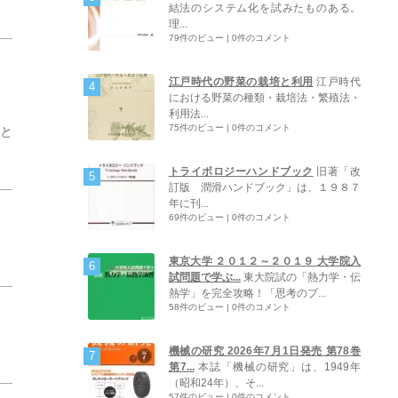
結法のシステム化を試みたものある。
理...
79件のビュー
|
0件のコメント
江戸時代の野菜の栽培と利用
江戸時代
における野菜の種類・栽培法・繁殖法・
利用法...
75件のビュー
|
0件のコメント
りと
トライボロジーハンドブック
旧著「改
訂版 潤滑ハンドブック」は、１９８７
年に刊...
69件のビュー
|
0件のコメント
東京大学 ２０１２～２０１９ 大学院入
試問題で学ぶ...
東大院試の「熱力学・伝
熱学」を完全攻略！「思考のプ...
58件のビュー
|
0件のコメント
機械の研究 2026年7月1日発売 第78巻
第7...
本誌「機械の研究」は、1949年
（昭和24年）、そ...
57件のビュー
|
0件のコメント