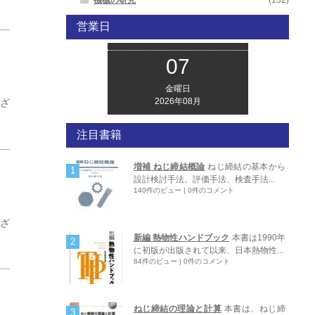
営業日
07
金曜日
2026年08月
ござ
注目書籍
増補 ねじ締結概論
ねじ締結の基本から
設計検討手法、評価手法、検査手法...
140件のビュー
|
0件のコメント
ござ
新編 熱物性ハンドブック
本書は1990年
に初版が出版されて以来、日本熱物性...
84件のビュー
|
0件のコメント
ねじ締結の理論と計算
本書は、ねじ締