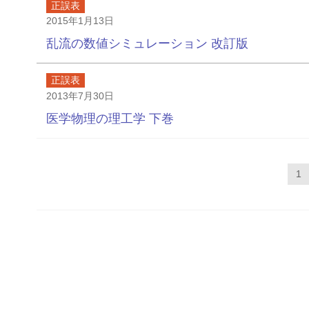
正誤表
2015年1月13日
乱流の数値シミュレーション 改訂版
正誤表
2013年7月30日
医学物理の理工学 下巻
投
1
稿
の
ペ
ー
ジ