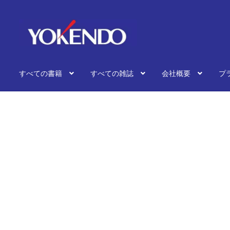
ナ
コ
ビ
ン
ゲ
テ
ー
ン
シ
ツ
すべての書籍
すべての雑誌
会社概要
プ
ョ
へ
ン
ス
へ
キ
ス
ッ
キ
プ
ッ
プ