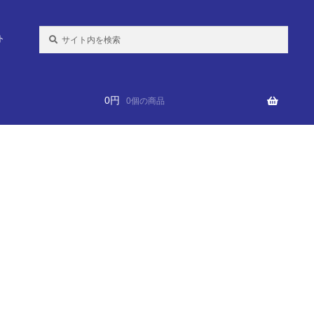
検
ト
索:
0
円
0個の商品