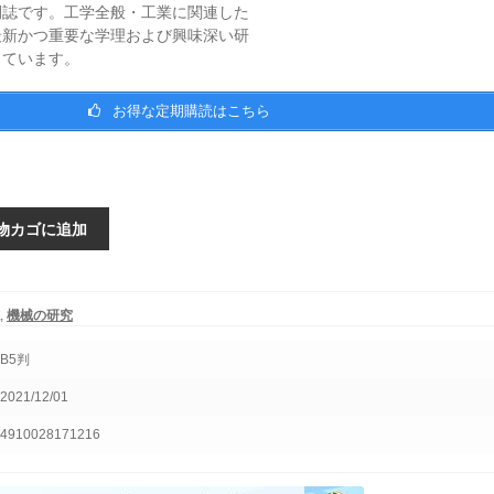
刊誌です。工学全般・工業に関連した
最新かつ重要な学理および興味深い研
しています。
お得な定期購読はこちら
物カゴに追加
,
機械の研究
B5判
2021/12/01
4910028171216