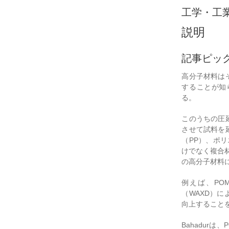
工学・工
説明
記事ピッ
高分子材料は
することが知
る。
このうちの圧
させて試料を
（PP）、ポ
けでなく複合
の高分子材料
例えば、PO
（WAXD）
向上すること
Bahadur