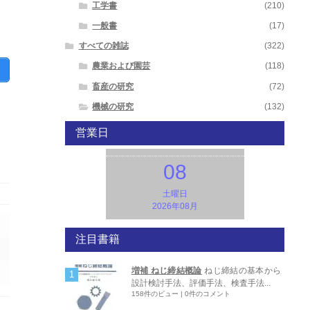
工学書
(210)
一般書
(17)
すべての雑誌
(322)
農業および園芸
(118)
畜産の研究
(72)
機械の研究
(132)
営業日
08
土曜日
2026年08月
注目書籍
増補 ねじ締結概論
ねじ締結の基本から
設計検討手法、評価手法、検査手法...
158件のビュー
|
0件のコメント