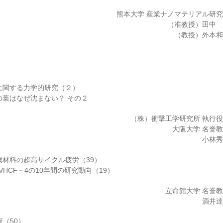
熊本大学 産業ナノマテリアル研
（准教授）田中
（教授）外本
に関する力学的研究（２）
の葉はなぜ沈まない？ その２
（株）衝撃工学研究所 執行
大阪大学 名誉
小林
属材料の超高サイクル疲労（39）
2～VHCF－4の10年間の研究動向（19）
立命館大学 名誉
酒井
座（50）