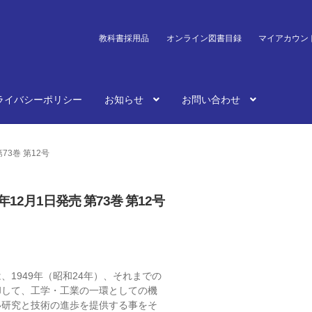
教科書採用品
オンライン図書目録
マイアカウン
ライバシーポリシー
お知らせ
お問い合わせ
73巻 第12号
年12月1日発売 第73巻 第12号
、1949年（昭和24年）、それまでの
却して、工学・工業の一環としての機
い研究と技術の進歩を提供する事をそ