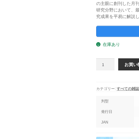
の主眼に創刊した月
研究分野において、
究成果を平易に解説
在庫あり
機
お買い
械
の
研
究
カテゴリー:
すべての雑誌
2021
年
判型
12
発行日
月
1
JAN
日
発