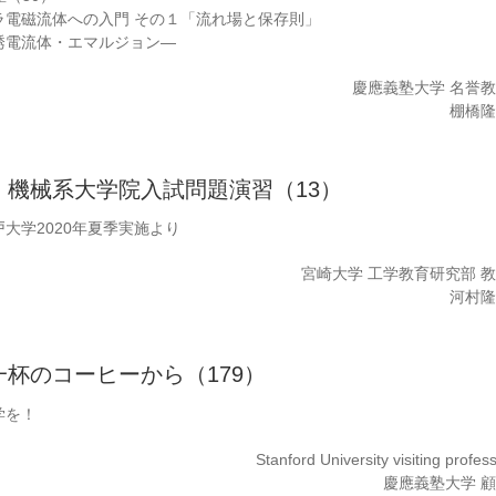
ラ電磁流体への入門 その１「流れ場と保存則」
誘電流体・エマルジョン―
慶應義塾大学 名誉
棚橋
：機械系大学院入試問題演習（13）
大学2020年夏季実施より
宮崎大学 工学教育研究部 
河村
杯のコーヒーから（179）
学を！
Stanford University visiting profes
慶應義塾大学 