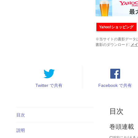
売
第
73
巻
第
Yahoo!ショッピング
12
号
※当サイトの書影データ
書影のダウンロード:
メイ
個
Twitter で共有
Facebook で共有
目次
目次
巻頭連載
説明
CISSにおけ