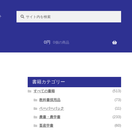
検
ト
索:
0
円
0個の商品
書籍カテゴリー
すべての書籍
(513)
教科書採用品
(73)
ペーパーバック
(11)
農書・農学書
(233)
畜産学書
(60)