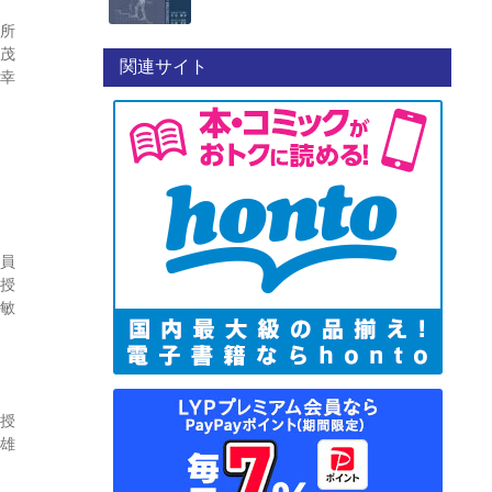
究所
 茂
関連サイト
和幸
役員
教授
秀敏
教授
達雄