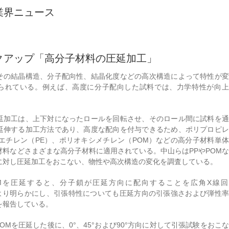
業界ニュース
クアップ「高分子材料の圧延加工」
その結晶構造、分子配向性、結晶化度などの高次構造によって特性が変
られている。例えば、高度に分子配向した試料では、力学特性が向上
延加工は、上下対になったロールを回転させ、そのロール間に試料を通
延伸する加工方法であり、高度な配向を付与できるため、ポリプロピレ
リエチレン（PE）、ポリオキシメチレン（POM）などの高分子材料単
材料などさまざまな高分子材料に適用されている。中山らはPPやPOM
に対し圧延加工をおこない、物性や高次構造の変化を調査している。
Mを圧延すると、分子鎖が圧延方向に配向することを広角X線回
により明らかにし、引張特性についても圧延方向の引張強さおよび弾性
を報告している。
は、POMを圧延した後に、0°、45°および90°方向に対して引張試験をおこ