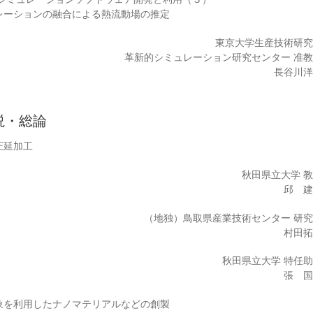
レーションの融合による熱流動場の推定
東京大学生産技術研
革新的シミュレーション研究センター 准
長谷川
説・総論
圧延加工
秋田県立大学 
邱 
（地独）鳥取県産業技術センター 研
村田
秋田県立大学 特任
張 
象を利用したナノマテリアルなどの創製