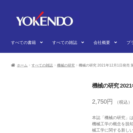
ナ
コ
ビ
ン
ゲ
テ
ー
ン
シ
ツ
すべての書籍
すべての雑誌
会社概要
プ
ョ
へ
ン
ス
へ
キ
ス
ッ
ホーム
すべての雑誌
機械の研究
機械の研究 2021年12月1日発売 第
キ
プ
ッ
プ
機械の研究 2021
2,750
円
（税込）
本誌「機械の研究」は
機械工学の概念を脱
械工学に関する新し