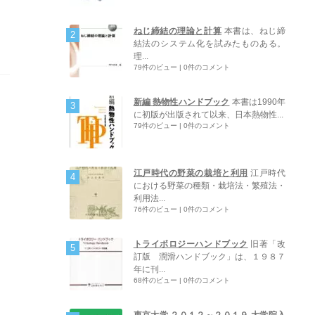
ねじ締結の理論と計算
本書は、ねじ締
結法のシステム化を試みたものある。
理...
79件のビュー
|
0件のコメント
新編 熱物性ハンドブック
本書は1990年
に初版が出版されて以来、日本熱物性...
79件のビュー
|
0件のコメント
江戸時代の野菜の栽培と利用
江戸時代
における野菜の種類・栽培法・繁殖法・
利用法...
76件のビュー
|
0件のコメント
トライボロジーハンドブック
旧著「改
訂版 潤滑ハンドブック」は、１９８７
年に刊...
68件のビュー
|
0件のコメント
東京大学 ２０１２～２０１９ 大学院入