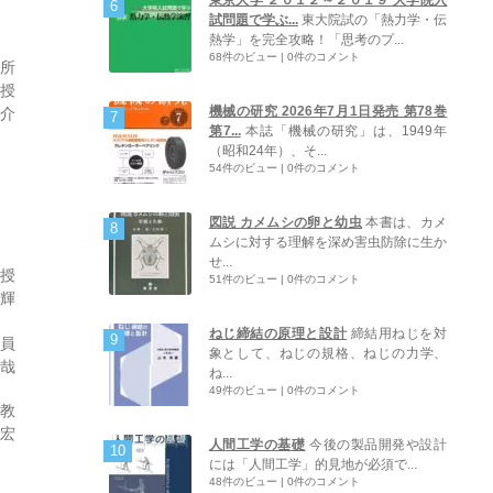
試問題で学ぶ...
東大院試の「熱力学・伝
熱学」を完全攻略！「思考のプ...
68件のビュー
|
0件のコメント
究所
教授
機械の研究 2026年7月1日発売 第78巻
洋介
第7...
本誌「機械の研究」は、1949年
（昭和24年）、そ...
54件のビュー
|
0件のコメント
図説 カメムシの卵と幼虫
本書は、カメ
ムシに対する理解を深め害虫防除に生か
せ...
教授
51件のビュー
|
0件のコメント
建輝
ねじ締結の原理と設計
締結用ねじを対
究員
象として、ねじの規格、ねじの力学、
拓哉
ね...
49件のビュー
|
0件のコメント
助教
国宏
人間工学の基礎
今後の製品開発や設計
には「人間工学」的見地が必須で...
48件のビュー
|
0件のコメント