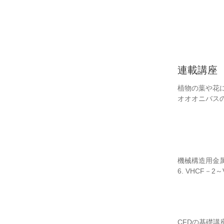
連載講座
植物の葉や花
オオオニバス
機械構造用金
6. VHCF－
CFDの基礎講