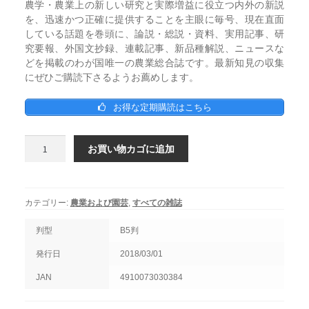
農学・農業上の新しい研究と実際増益に役立つ内外の新説
を、迅速かつ正確に提供することを主眼に毎号、現在直面
している話題を巻頭に、論説・総説・資料、実用記事、研
究要報、外国文抄録、連載記事、新品種解説、ニュースな
どを掲載のわが国唯一の農業総合誌です。最新知見の収集
にぜひご購読下さるようお薦めします。
お得な定期購読はこちら
農
お買い物カゴに追加
業
お
よ
び
カテゴリー:
農業および園芸
,
すべての雑誌
園
芸
判型
B5判
2018
発行日
2018/03/01
年
3
JAN
4910073030384
月
1