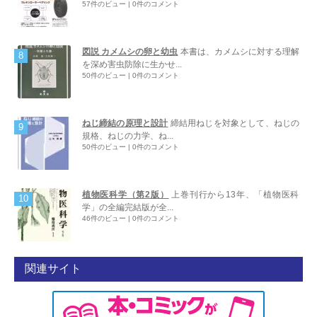
57件のビュー
|
0件のコメント
図説 カメムシの卵と幼虫
本書は、カメムシに対する理解
を深め害虫防除に生かせ...
50件のビュー
|
0件のコメント
ねじ締結の原理と設計
締結用ねじを対象として、ねじの
規格、ねじの力学、ね...
50件のビュー
|
0件のコメント
植物医科学（第2版）
上巻刊行から13年、「植物医科
学」の全編完結版が全...
46件のビュー
|
0件のコメント
関連サイト