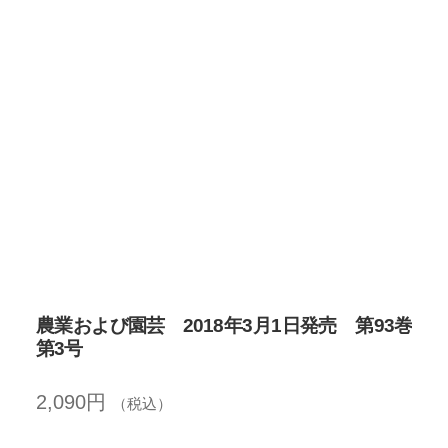
開
を
展
開
農業および園芸 2018年3月1日発売 第93巻
第3号
2,090
円
（税込）