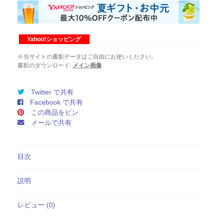
日
発
売
第
Yahoo!ショッピング
93
巻
※当サイトの書影データはご自由にお使いください。
第
書影のダウンロード:
メイン画像
3
号
Twitter で共有
個
Facebook で共有
この商品をピン
メールで共有
目次
説明
レビュー (0)