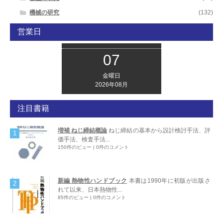
機械の研究
(132)
営業日
07
金曜日
2026年08月
注目書籍
増補 ねじ締結概論
ねじ締結の基本から設計検討手法、評
価手法、検査手法...
150件のビュー
|
0件のコメント
新編 熱物性ハンドブック
本書は1990年に初版が出版さ
れて以来、日本熱物性...
85件のビュー
|
0件のコメント