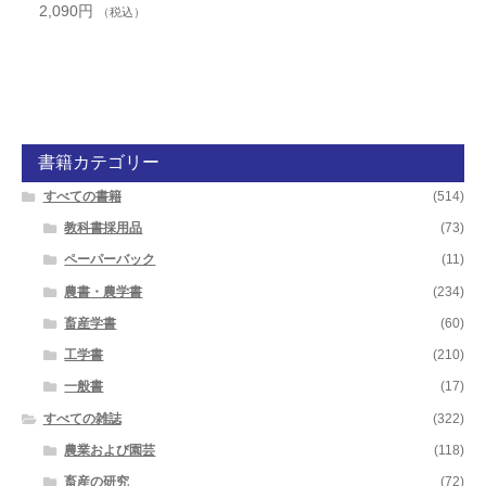
2,090
円
（税込）
書籍カテゴリー
すべての書籍
(514)
教科書採用品
(73)
ペーパーバック
(11)
農書・農学書
(234)
畜産学書
(60)
工学書
(210)
一般書
(17)
すべての雑誌
(322)
農業および園芸
(118)
畜産の研究
(72)