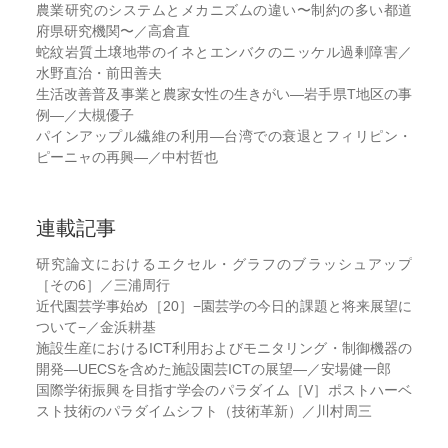
農業研究のシステムとメカニズムの違い〜制約の多い都道
府県研究機関〜／高倉直
蛇紋岩質土壌地帯のイネとエンバクのニッケル過剰障害／
水野直治・前田善夫
生活改善普及事業と農家女性の生きがい―岩手県T地区の事
例―／大槻優子
パインアップル繊維の利用―台湾での衰退とフィリピン・
ピーニャの再興―／中村哲也
連載記事
研究論文におけるエクセル・グラフのブラッシュアップ
［その6］／三浦周行
近代園芸学事始め［20］−園芸学の今日的課題と将来展望に
ついて−／金浜耕基
施設生産におけるICT利用およびモニタリング・制御機器の
開発―UECSを含めた施設園芸ICTの展望―／安場健一郎
国際学術振興を目指す学会のパラダイム［V］ポストハーベ
スト技術のパラダイムシフト（技術革新）／川村周三