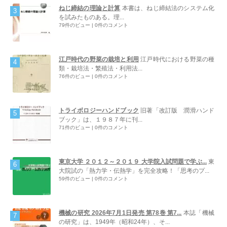
ねじ締結の理論と計算
本書は、ねじ締結法のシステム化
を試みたものある。理...
79件のビュー
|
0件のコメント
江戸時代の野菜の栽培と利用
江戸時代における野菜の種
類・栽培法・繁殖法・利用法...
76件のビュー
|
0件のコメント
トライボロジーハンドブック
旧著「改訂版 潤滑ハンド
ブック」は、１９８７年に刊...
71件のビュー
|
0件のコメント
東京大学 ２０１２～２０１９ 大学院入試問題で学ぶ...
東
大院試の「熱力学・伝熱学」を完全攻略！「思考のプ...
59件のビュー
|
0件のコメント
機械の研究 2026年7月1日発売 第78巻 第7...
本誌「機械
の研究」は、1949年（昭和24年）、そ...