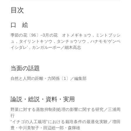
目次
口 絵
季節の花〔96〕−3月の花 オトメギキョウ，ミントブッシ
ュ，タイリントキソウ，タンチョウソウ，ハナモモ‘ゲンペ
イシダレ’，カンガルーポー／細木高志
当面の話題
自然と人間の距離・力関係〔1〕／編集部
論説・総説・資料・実用
野菜に対する蒸散抑制剤処理の影響に関する研究／三浦周
行
“イチゴの人工栽培”における栽培条件の最適化実験／増田
豊・中川美智子・田辺総一郎・森輝雄