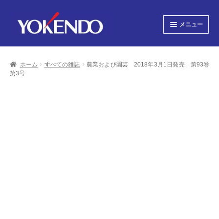
ナ
コ
メニュー
ビ
ン
ゲ
テ
サ
すべての書籍
ー
ン
ブ
シ
ツ
ホーム
すべての雑誌
農業および園芸 2018年3月1日発売 第93巻
メ
サ
ョ
へ
すべての雑誌
第3号
ニ
ブ
ン
ス
ュ
へ
キ
メ
サ
会社概要
ー
ス
ッ
ニ
ブ
キ
プ
を
ュ
メ
プライバシーポリシー
ッ
展
ー
ニ
プ
開
を
ュ
サ
お知らせ
展
ー
ブ
開
を
メ
サ
お問い合わせ
展
ニ
ブ
開
ュ
メ
オンライン図書目録
ー
ニ
を
ュ
展
ー