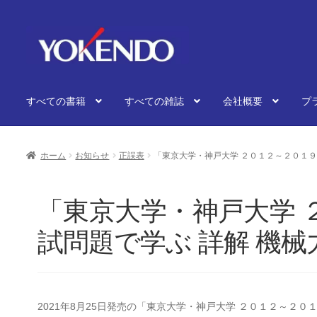
ナ
コ
ビ
ン
ゲ
テ
ー
ン
シ
ツ
すべての書籍
すべての雑誌
会社概要
プ
ョ
へ
ン
ス
へ
キ
ス
ッ
ホーム
お知らせ
正誤表
「東京大学・神戸大学 ２０１２～２０１９
キ
プ
ッ
プ
「東京大学・神戸大学 
試問題で学ぶ 詳解 機
2021年8月25日発売の「東京大学・神戸大学 ２０１２～２