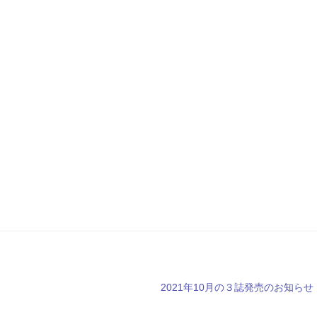
次
2021年10月の３誌発売のお知らせ
の
投