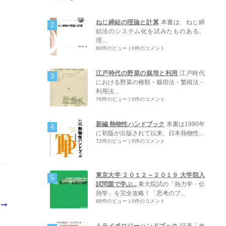
ねじ締結の理論と計算
本書は、ねじ締
結法のシステム化を試みたものある。
理...
80件のビュー
|
0件のコメント
江戸時代の野菜の栽培と利用
江戸時代
における野菜の種類・栽培法・繁殖法・
利用法...
76件のビュー
|
0件のコメント
新編 熱物性ハンドブック
本書は1990年
に初版が出版されて以来、日本熱物性...
72件のビュー
|
0件のコメント
東京大学 ２０１２～２０１９ 大学院入
試問題で学ぶ...
東大院試の「熱力学・伝
熱学」を完全攻略！「思考のプ...
68件のビュー
|
0件のコメント
トライボロジーハンドブック
旧著「改