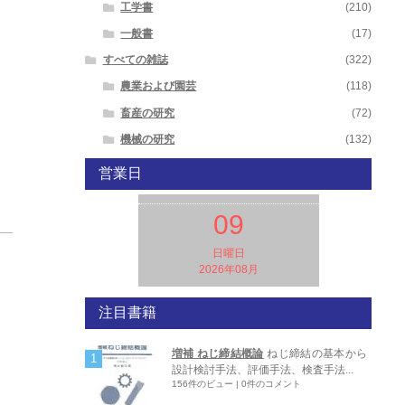
工学書
(210)
一般書
(17)
すべての雑誌
(322)
農業および園芸
(118)
畜産の研究
(72)
機械の研究
(132)
営業日
09
日曜日
2026年08月
注目書籍
増補 ねじ締結概論
ねじ締結の基本から
設計検討手法、評価手法、検査手法...
156件のビュー
|
0件のコメント