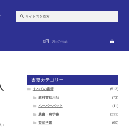
検
ト
索:
0
円
0個の商品
書籍カテゴリー
入
すべての書籍
(513)
教科書採用品
(73)
ペーパーバック
(11)
農書・農学書
(233)
畜産学書
(60)
ざい