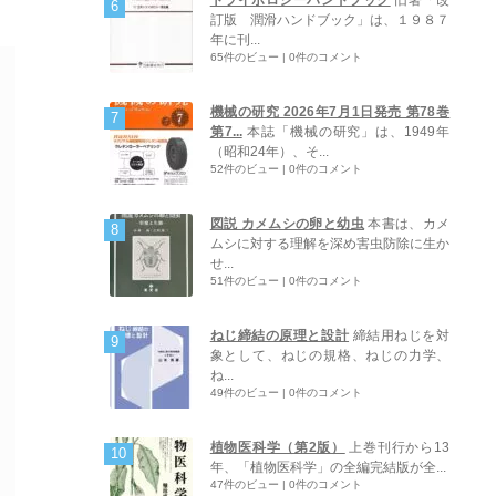
訂版 潤滑ハンドブック」は、１９８７
年に刊...
65件のビュー
|
0件のコメント
機械の研究 2026年7月1日発売 第78巻
第7...
本誌「機械の研究」は、1949年
（昭和24年）、そ...
52件のビュー
|
0件のコメント
図説 カメムシの卵と幼虫
本書は、カメ
ムシに対する理解を深め害虫防除に生か
せ...
51件のビュー
|
0件のコメント
ねじ締結の原理と設計
締結用ねじを対
象として、ねじの規格、ねじの力学、
ね...
49件のビュー
|
0件のコメント
植物医科学（第2版）
上巻刊行から13
年、「植物医科学」の全編完結版が全...
47件のビュー
|
0件のコメント