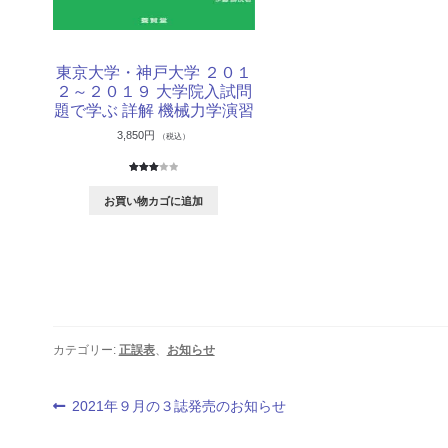
東京大学・神戸大学 ２０１
２～２０１９ 大学院入試問
題で学ぶ 詳解 機械力学演習
3,850
円
（税込）
1
件の利
用者評
お買い物カゴに追加
価に基
づく5
段階評
価のう
ち、
3.00
点
カテゴリー:
正誤表
、
お知らせ
投
前
2021年９月の３誌発売のお知らせ
の
稿
投