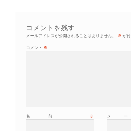
稿:
ナ
ビ
ゲ
コメントを残す
ー
メールアドレスが公開されることはありません。
※
が付
シ
コメント
※
ョ
ン
名前
※
メ