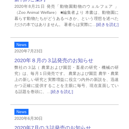
2020年8月21日 発売「動物園動物のウェルフェア 」
（Zoo Animal Welfare） ■編集者より 本書は、動物園に
暮らす動物たちがどうあるべきか、という理想を述べた
だけの本ではありません。 著者らは実際に…
[続きを読む]
News
2020年7月23日
2020年８月の３誌発売のお知らせ
弊社の３誌（ 農業および園芸・畜産の研究・機械の研
究）は、毎月１日発売です。 農業および園芸 農学・農業
上の新しい研究と実際増益に役立つ内外の新説を、迅速
かつ正確に提供することを主眼に毎号、現在直面してい
る話題を巻頭に、…
[続きを読む]
News
2020年6月30日
2020年7月の３誌発売のお知らせ