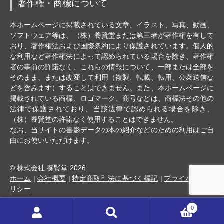
著作権・商標について
本ホームページに掲載されている文章、イラスト、写真、動画、
ソフトウェア等は、（株）養賢堂または第三者が著作権を有して
おり、著作権法および国際条約により保護されています。個人的
な利用など著作権法によって認められている場合を除き、著作権
者の事前の許諾なく、これらの情報について、一部または全部を
そのまま、または改変して利用（複製、転載、転用、公衆送信な
どを含みます）することはできません。また、本ホームページに
掲載されている商標、ロゴマーク、商号などは、商標法その他の
法律で保護されており、当該法律で認められる場合を除き、
（株）養賢堂の許諾なく使用することはできません。
なお、当サイトの書影データの本の紹介などのための利用はご自
由にお使いいただけます。
© 株式会社 養賢堂 2026
ホーム
会社概要
特定商取引法に基づく標記
プライバシーポ
リシー
0
検