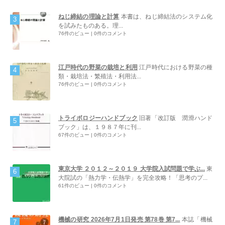
ねじ締結の理論と計算
本書は、ねじ締結法のシステム化
を試みたものある。理...
76件のビュー
|
0件のコメント
江戸時代の野菜の栽培と利用
江戸時代における野菜の種
類・栽培法・繁殖法・利用法...
76件のビュー
|
0件のコメント
トライボロジーハンドブック
旧著「改訂版 潤滑ハンド
ブック」は、１９８７年に刊...
67件のビュー
|
0件のコメント
東京大学 ２０１２～２０１９ 大学院入試問題で学ぶ...
東
大院試の「熱力学・伝熱学」を完全攻略！「思考のプ...
61件のビュー
|
0件のコメント
機械の研究 2026年7月1日発売 第78巻 第7...
本誌「機械