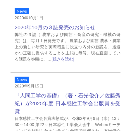
News
2020年10月1日
2020年10月の３誌発売のお知らせ
弊社の３誌（ 農業および園芸・畜産の研究・機械の研
究）は、毎月１日発売です。 農業および園芸 農学・農業
上の新しい研究と実際増益に役立つ内外の新説を、迅速
かつ正確に提供することを主眼に毎号、現在直面してい
る話題を巻頭に、…
[続きを読む]
News
2020年9月15日
『人間工学の基礎』（著・石光俊介／佐藤秀
紀）が2020年度 日本感性工学会出版賞を受
賞
日本感性工学会各賞表彰式が、令和2年9月9日（水）13：
30～14:00 第22回日本感性工学会大会中、Webexミーテ
ィングを利用したオンライン会議で開催され、石光俊介