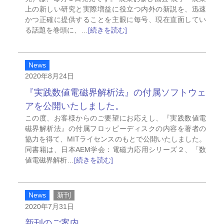
上の新しい研究と実際増益に役立つ内外の新説を、迅速
かつ正確に提供することを主眼に毎号、現在直面してい
る話題を巻頭に、…
[続きを読む]
News
2020年8月24日
『実践数値電磁界解析法』の付属ソフトウェ
アを公開いたしました。
この度、お客様からのご要望にお応えし、『実践数値電
磁界解析法』の付属フロッピーディスクの内容を著者の
協力を得て、MITライセンスのもとで公開いたしました。
同書籍は、日本AEM学会：電磁力応用シリーズ２、「数
値電磁界解析…
[続きを読む]
News
新刊
2020年7月31日
新刊のご案内