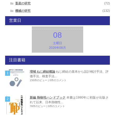
畜産の研究
(72)
機械の研究
(132)
営業日
08
土曜日
2026年08月
注目書籍
増補 ねじ締結概論
ねじ締結の基本から設計検討手法、評
価手法、検査手法...
150件のビュー
|
0件のコメント
新編 熱物性ハンドブック
本書は1990年に初版が出版さ
れて以来、日本熱物性...
78件のビュー
|
0件のコメント