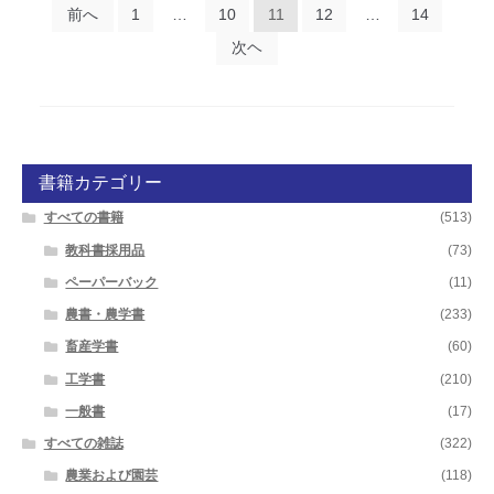
投
前へ
1
…
10
11
12
…
14
稿
次ヘ
の
ペ
ー
書籍カテゴリー
ジ
すべての書籍
(513)
送
教科書採用品
(73)
り
ペーパーバック
(11)
農書・農学書
(233)
畜産学書
(60)
工学書
(210)
一般書
(17)
すべての雑誌
(322)
農業および園芸
(118)