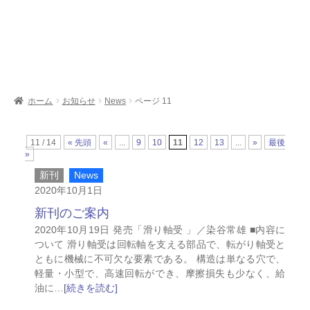
開
サ
お問い合わせ
ブ
メ
オンライン図書目録
ニ
ュ
ー
を
ホーム
お知らせ
News
ページ 11
展
開
11 / 14
« 先頭
«
...
9
10
11
12
13
...
»
最後
»
新刊
News
2020年10月1日
新刊のご案内
2020年10月19日 発売「滑り軸受 」／染谷常雄 ■内容に
ついて 滑り軸受は回転軸を支える部品で、転がり軸受と
ともに機械に不可欠な要素である。 構造は単なる穴で、
軽量・小型で、高速回転ができ、摩擦損失も少なく、給
油に…
[続きを読む]