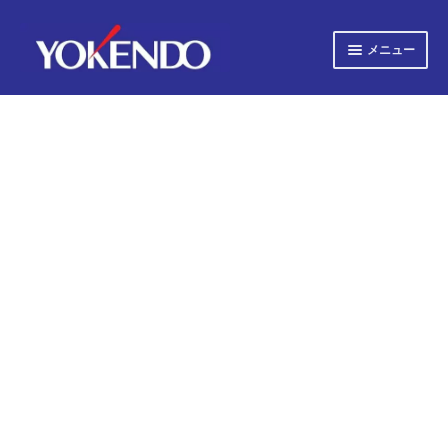
ナ
コ
メニュー
ビ
ン
ゲ
テ
サ
すべての書籍
ー
ン
ブ
シ
ツ
メ
サ
ョ
へ
すべての雑誌
ニ
ブ
ン
ス
ュ
へ
キ
メ
サ
会社概要
ー
ス
ッ
ニ
ブ
キ
プ
を
ュ
メ
プライバシーポリシー
ッ
展
ー
ニ
プ
開
を
ュ
サ
お知らせ
展
ー
ブ
開
を
メ
ニュース
展
ニ
開
ュ
正誤表
ー
を
採用情報
展