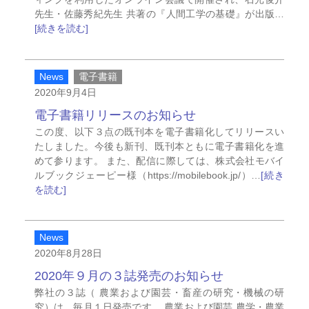
先生・佐藤秀紀先生 共著の『人間工学の基礎』が出版…
[続きを読む]
News
電子書籍
2020年9月4日
電子書籍リリースのお知らせ
この度、以下３点の既刊本を電子書籍化してリリースい
たしました。今後も新刊、既刊本ともに電子書籍化を進
めて参ります。 また、配信に際しては、株式会社モバイ
ルブックジェーピー様（https://mobilebook.jp/）…
[続き
を読む]
News
2020年8月28日
2020年９月の３誌発売のお知らせ
弊社の３誌（ 農業および園芸・畜産の研究・機械の研
究）は、毎月１日発売です。 農業および園芸 農学・農業