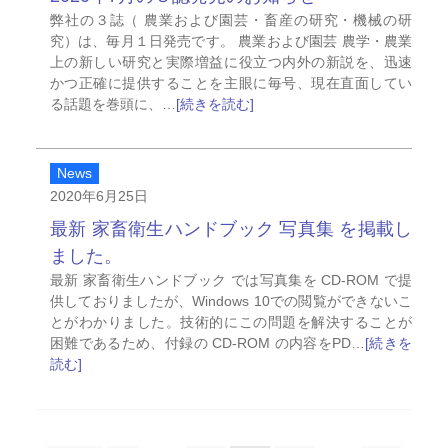
弊社の３誌（ 農業および園芸・畜産の研究・機械の研
究）は、毎月１日発売です。 農業および園芸 農学・農業
上の新しい研究と実際増益に役立つ内外の新説を、迅速
かつ正確に提供することを主眼に毎号、現在直面してい
る話題を巻頭に、…
[続きを読む]
News
2020年6月25日
最新 家畜衛生ハンドブック 写真集 を掲載し
ました。
最新 家畜衛生ハンドブック では写真集を CD-ROM で提
供しておりましたが、Windows 10での閲覧ができないこ
とがわかりました。技術的にこの問題を解決することが
困難であるため、付録の CD-ROM の内容をPD…
[続きを
読む]