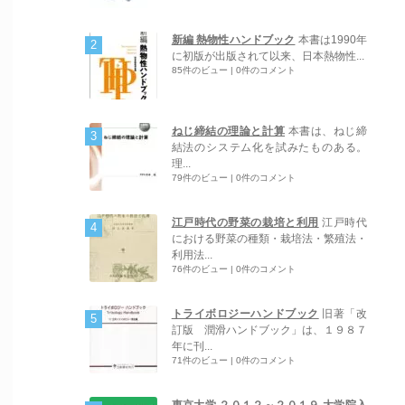
新編 熱物性ハンドブック
本書は1990年
に初版が出版されて以来、日本熱物性...
85件のビュー
|
0件のコメント
ねじ締結の理論と計算
本書は、ねじ締
結法のシステム化を試みたものある。
理...
79件のビュー
|
0件のコメント
江戸時代の野菜の栽培と利用
江戸時代
における野菜の種類・栽培法・繁殖法・
利用法...
76件のビュー
|
0件のコメント
トライボロジーハンドブック
旧著「改
訂版 潤滑ハンドブック」は、１９８７
年に刊...
71件のビュー
|
0件のコメント
東京大学 ２０１２～２０１９ 大学院入