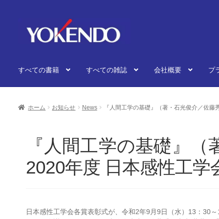
ナ
コ
ビ
ン
ゲ
テ
ー
ン
シ
ツ
すべての書籍
すべての雑誌
会社概要
プ
ョ
へ
ン
ス
へ
キ
ス
ッ
ホーム
お知らせ
News
『人間工学の基礎』（著・石光俊介／佐藤秀
キ
プ
ッ
プ
『人間工学の基礎』（
2020年度 日本感性工
日本感性工学会各賞表彰式が、令和2年9月9日（水）13：30～1