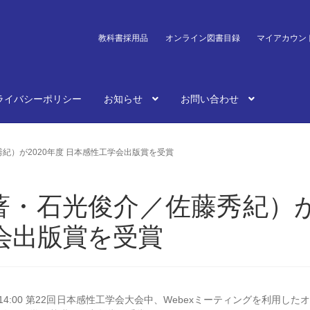
教科書採用品
オンライン図書目録
マイアカウン
ライバシーポリシー
お知らせ
お問い合わせ
紀）が2020年度 日本感性工学会出版賞を受賞
著・石光俊介／佐藤秀紀）
学会出版賞を受賞
4:00 第22回日本感性工学会大会中、Webexミーティングを利用した