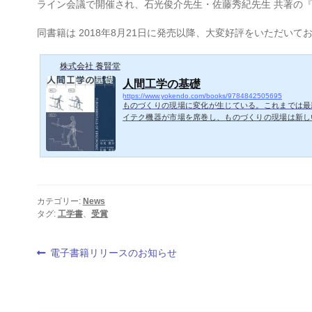
ライン会議で開催され、石光俊介先生・佐藤秀紀先生 共著の
同書籍は 2018年8月21日に発売以降、大変好評をいただいて
株式会社 養賢堂
人間工学の基礎
https://www.yokendo.com/books/9784842505695
ものづくりの現場に変化が生じている。これまでは最
イテク機器が市場を席巻し、ものづくりの現場は新し
躍起になってきた。しかし、近年は、快適で使いやす
発・労働環境，つまり、「人間工学」に基づいた技術
ている。本内容は、過去に金沢大学（機械工学類人間
講され、現在、広島市立大学（情報科学部 システム
ている「人間工学」に概略基づいているため、基礎の
なっている。高度技術化社会、超高齢...
カテゴリー:
News
タグ:
工学書
、
受賞
投
前
電子書籍リリースのお知らせ
の
稿
投
稿:
ナ