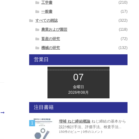
工学書
(210)
一般書
(17)
すべての雑誌
(322)
農業および園芸
(118)
畜産の研究
(72)
機械の研究
(132)
営業日
07
金曜日
2026年08月
注目書籍
増補 ねじ締結概論
ねじ締結の基本から
設計検討手法、評価手法、検査手法...
150件のビュー
|
0件のコメント