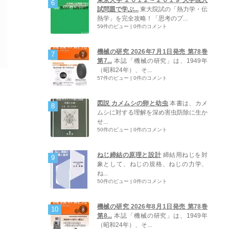
試問題で学ぶ...
東大院試の「熱力学・伝
熱学」を完全攻略！「思考のプ...
59件のビュー
|
0件のコメント
機械の研究 2026年7月1日発売 第78巻
第7...
本誌「機械の研究」は、1949年
（昭和24年）、そ...
57件のビュー
|
0件のコメント
図説 カメムシの卵と幼虫
本書は、カメ
ムシに対する理解を深め害虫防除に生か
せ...
50件のビュー
|
0件のコメント
ねじ締結の原理と設計
締結用ねじを対
象として、ねじの規格、ねじの力学、
ね...
50件のビュー
|
0件のコメント
機械の研究 2026年8月1日発売 第78巻
第8...
本誌「機械の研究」は、1949年
（昭和24年）、そ...