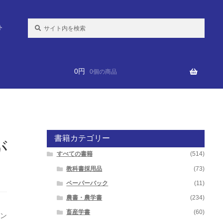
検
ト
索:
0
円
0個の商品
書籍カテゴリー
が
すべての書籍
(514)
教科書採用品
(73)
ペーパーバック
(11)
農書・農学書
(234)
畜産学書
(60)
オン