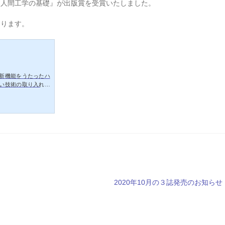
『人間工学の基礎』が出版賞を受賞いたしました。
おります。
新機能をうたったハ
い技術の取り入れに
い人間尊重の機器開
開発にシフトしてき
機械コース）にて開
工学科）にて開講され
学習に最適な一冊と
次
2020年10月の３誌発売のお知らせ
の
投
稿: