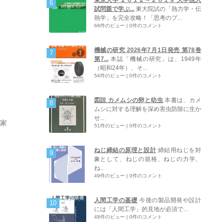
試問題で学ぶ...
東大院試の「熱力学・伝
熱学」を完全攻略！「思考のプ...
68件のビュー
|
0件のコメント
機械の研究 2026年7月1日発売 第78巻
第7...
本誌「機械の研究」は、1949年
（昭和24年）、そ...
54件のビュー
|
0件のコメント
図説 カメムシの卵と幼虫
本書は、カメ
ムシに対する理解を深め害虫防除に生か
せ...
農家
51件のビュー
|
0件のコメント
ねじ締結の原理と設計
締結用ねじを対
象として、ねじの規格、ねじの力学、
ね...
49件のビュー
|
0件のコメント
人間工学の基礎
今後の製品開発や設計
には「人間工学」的見地が必須で...
48件のビュー
|
0件のコメント