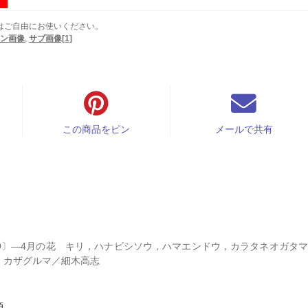
はご自由にお使いください。
ン画像
,
サブ画像[1]
この商品をピン
メールで共有
09〕―4月の花 キリ，ハナビシソウ，ハマエンドウ，カラタネオガタ
，カザグルマ／細木高志