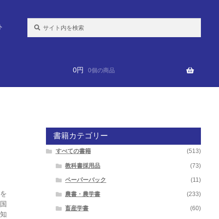
検
ト
索:
0
円
0個の商品
書籍カテゴリー
すべての書籍
(513)
教科書採用品
(73)
ペーパーバック
(11)
を
農書・農学書
(233)
国
畜産学書
(60)
知