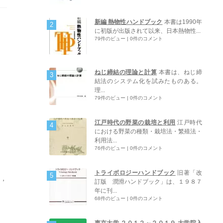
新編 熱物性ハンドブック
本書は1990年
に初版が出版されて以来、日本熱物性...
79件のビュー
|
0件のコメント
ねじ締結の理論と計算
本書は、ねじ締
結法のシステム化を試みたものある。
理...
79件のビュー
|
0件のコメント
江戸時代の野菜の栽培と利用
江戸時代
における野菜の種類・栽培法・繁殖法・
利用法...
76件のビュー
|
0件のコメント
トライボロジーハンドブック
旧著「改
マ，
訂版 潤滑ハンドブック」は、１９８７
年に刊...
68件のビュー
|
0件のコメント
東京大学 ２０１２～２０１９ 大学院入