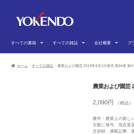
ナ
コ
ビ
ン
ゲ
テ
ー
ン
シ
ツ
すべての書籍
すべての雑誌
会社概要
プ
ョ
へ
ン
ス
へ
キ
ス
ッ
ホーム
すべての雑誌
農業および園芸 2019年4月1日発売 第94巻 第4
キ
プ
ッ
プ
農業および園芸 2
2,090
円
（税込）
農学・農業上の新し
主眼に毎号、現在直
文抄録、連載記事、