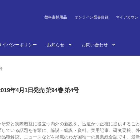
教科書採用品
オンライン図書目録
マイアカウン
ライバシーポリシー
お知らせ
お問い合わせ
号
019年4月1日発売 第94巻 第4号
い研究と実際増益に役立つ内外の新説を、迅速かつ正確に提供すること
面している話題を巻頭に、論説・総説・資料、実用記事、研究要報、外
新品種解説、ニュースなどを掲載のわが国唯一の農業総合誌です。最新