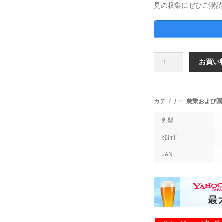
見の収集にぜひご購
農
お買い
業
お
よ
び
カテゴリー:
農業および園
園
芸
判型
2019
発行日
年
4
JAN
月
1
日
発
売
第