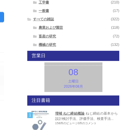
工学書
(210)
一般書
(17)
すべての雑誌
(322)
農業および園芸
(118)
畜産の研究
(72)
機械の研究
(132)
営業日
08
土曜日
2026年08月
注目書籍
増補 ねじ締結概論
ねじ締結の基本から
設計検討手法、評価手法、検査手法...
158件のビュー
|
0件のコメント