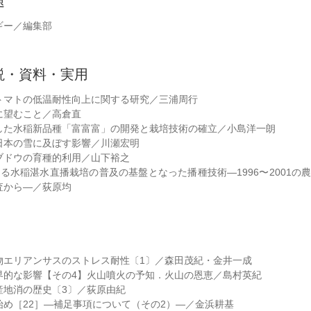
題
ギー／編集部
説・資料・実用
トマトの低温耐性向上に関する研究／三浦周行
に望むこと／高倉直
した水稲新品種「富富富」の開発と栽培技術の確立／小島洋一朗
日本の雪に及ぼす影響／川瀬宏明
ブドウの育種的利用／山下裕之
る水稲湛水直播栽培の普及の基盤となった播種技術―1996〜2001の
査から―／荻原均
物エリアンサスのストレス耐性〔1〕／森田茂紀・金井一成
界的な影響【その4】火山噴火の予知．火山の恩恵／島村英紀
産地消の歴史〔3〕／荻原由紀
始め［22］―補足事項について（その2）―／金浜耕基