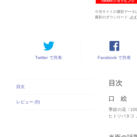
94
Yahoo!ショッピング
巻
※当サイトの書影データ
第
書影のダウンロード:
メイ
4
号
個
Twitter で共有
Facebook で共有
目次
目次
口 絵
レビュー (0)
季節の花〔1
ヒトツバタゴ