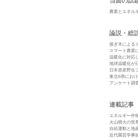
当面の話
農業とエネル
論説・総
接ぎ木による
スマート農業
温暖化に対応
地球温暖化が
日本原産野生
東北6県におけ
アンケート調
連載記事
エネルギー作
火山噴火の世
自給運動と地
近代園芸学事