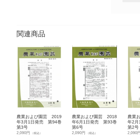
関連商品
農業および園芸 2019
農業および園芸 2018
農業お
年3月1日発売 第94巻
年6月1日発売 第93巻
年2月
第3号
第6号
第2号
2,090
円
2,090
円
2,090
（税込）
（税込）