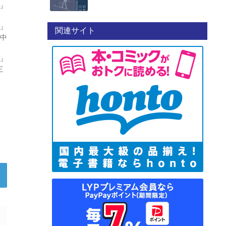
』
』
関連サイト
／中
』
三