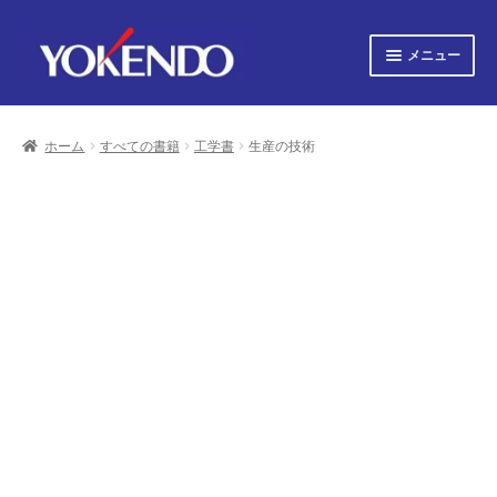
ナ
コ
メニュー
ビ
ン
ゲ
テ
サ
すべての書籍
ー
ン
ブ
シ
ツ
ホーム
すべての書籍
工学書
生産の技術
メ
サ
ョ
へ
すべての雑誌
ニ
ブ
ン
ス
ュ
へ
キ
メ
サ
会社概要
ー
ス
ッ
ニ
ブ
キ
プ
を
ュ
メ
プライバシーポリシー
ッ
展
ー
ニ
プ
開
を
ュ
サ
お知らせ
展
ー
ブ
開
を
メ
サ
お問い合わせ
展
ニ
ブ
開
ュ
メ
オンライン図書目録
ー
ニ
を
ュ
展
ー