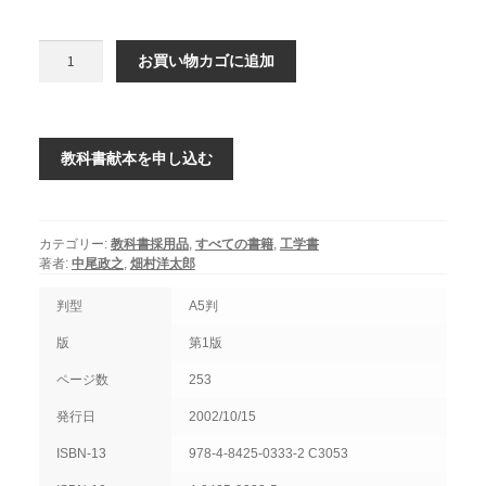
生
お買い物カゴに追加
産
の
技
術
教科書献本を申し込む
個
カテゴリー:
教科書採用品
,
すべての書籍
,
工学書
著者:
中尾政之
,
畑村洋太郎
判型
A5判
版
第1版
ページ数
253
発行日
2002/10/15
ISBN-13
978-4-8425-0333-2 C3053