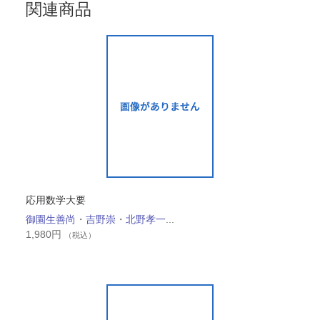
関連商品
応用数学大要
御園生善尚
・
吉野崇
・
北野孝一
...
1,980
円
（税込）