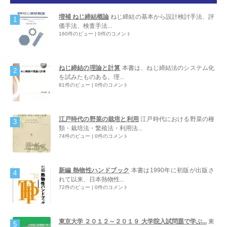
増補 ねじ締結概論
ねじ締結の基本から設計検討手法、評
価手法、検査手法...
160件のビュー
|
0件のコメント
ねじ締結の理論と計算
本書は、ねじ締結法のシステム化
を試みたものある。理...
81件のビュー
|
0件のコメント
江戸時代の野菜の栽培と利用
江戸時代における野菜の種
類・栽培法・繁殖法・利用法...
74件のビュー
|
0件のコメント
新編 熱物性ハンドブック
本書は1990年に初版が出版さ
れて以来、日本熱物性...
72件のビュー
|
0件のコメント
東京大学 ２０１２～２０１９ 大学院入試問題で学ぶ...
東