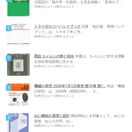
大院試の「熱力学・伝熱学」を完全攻略！「思考のプ...
70件のビュー
|
0件のコメント
トライボロジーハンドブック
旧著「改訂版 潤滑ハンド
ブック」は、１９８７年に刊...
65件のビュー
|
0件のコメント
図説 カメムシの卵と幼虫
本書は、カメムシに対する理解
を深め害虫防除に生かせ...
51件のビュー
|
0件のコメント
機械の研究 2026年7月1日発売 第78巻 第7...
本誌「機械
の研究」は、1949年（昭和24年）、そ...
51件のビュー
|
0件のコメント
ねじ締結の原理と設計
締結用ねじを対象として、ねじの
規格、ねじの力学、ね...
48件のビュー
|
0件のコメント