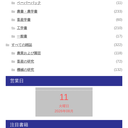
ペーパーバック
(11)
農書・農学書
(233)
畜産学書
(60)
工学書
(210)
一般書
(17)
すべての雑誌
(322)
農業および園芸
(118)
畜産の研究
(72)
機械の研究
(132)
営業日
11
火曜日
2026年08月
注目書籍