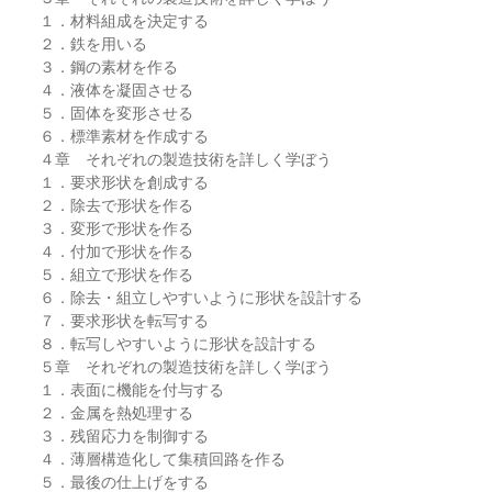
１．材料組成を決定する
２．鉄を用いる
３．鋼の素材を作る
４．液体を凝固させる
５．固体を変形させる
６．標準素材を作成する
４章 それぞれの製造技術を詳しく学ぼう
１．要求形状を創成する
２．除去で形状を作る
３．変形で形状を作る
４．付加で形状を作る
５．組立で形状を作る
６．除去・組立しやすいように形状を設計する
７．要求形状を転写する
８．転写しやすいように形状を設計する
５章 それぞれの製造技術を詳しく学ぼう
１．表面に機能を付与する
２．金属を熱処理する
３．残留応力を制御する
４．薄層構造化して集積回路を作る
５．最後の仕上げをする