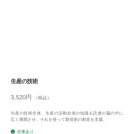
開
を
展
開
生産の技術
3,520
円
（税込）
生産の技術全体、生産の活動全体の知識を読者の脳の中に
広く展開させ、それを使って新技術の創造を支援。
在庫あり