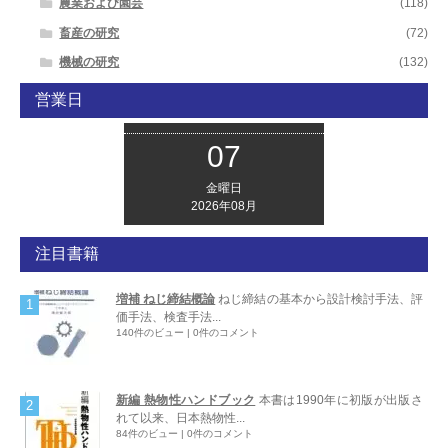
農業および園芸
(118)
畜産の研究
(72)
機械の研究
(132)
営業日
07
金曜日
2026年08月
注目書籍
増補 ねじ締結概論
ねじ締結の基本から設計検討手法、評
価手法、検査手法...
140件のビュー
|
0件のコメント
新編 熱物性ハンドブック
本書は1990年に初版が出版さ
れて以来、日本熱物性...
84件のビュー
|
0件のコメント