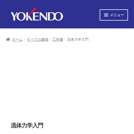
ナ
コ
メニュー
ビ
ン
ゲ
テ
サ
すべての書籍
ー
ン
ブ
シ
ツ
ホーム
すべての書籍
工学書
流体力学入門
メ
サ
ョ
へ
すべての雑誌
ニ
ブ
ン
ス
ュ
へ
キ
メ
サ
会社概要
ー
ス
ッ
ニ
ブ
キ
プ
を
ュ
メ
プライバシーポリシー
ッ
展
ー
ニ
プ
開
を
ュ
サ
お知らせ
展
ー
ブ
開
を
メ
サ
お問い合わせ
展
ニ
ブ
開
ュ
メ
オンライン図書目録
ー
ニ
を
ュ
流体力学入門
展
ー