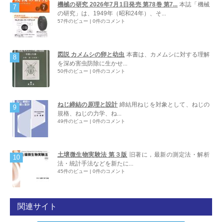
機械の研究 2026年7月1日発売 第78巻 第7...
本誌「機械
の研究」は、1949年（昭和24年）、そ...
57件のビュー
|
0件のコメント
図説 カメムシの卵と幼虫
本書は、カメムシに対する理解
を深め害虫防除に生かせ...
50件のビュー
|
0件のコメント
ねじ締結の原理と設計
締結用ねじを対象として、ねじの
規格、ねじの力学、ね...
49件のビュー
|
0件のコメント
土壌微生物実験法 第３版
旧著に，最新の測定法・解析
法・統計手法などを新たに...
45件のビュー
|
0件のコメント
関連サイト