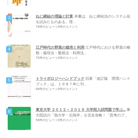
ねじ締結の理論と計算
本書は、ねじ締結法のシステム化
を試みたものある。理...
79件のビュー
|
0件のコメント
江戸時代の野菜の栽培と利用
江戸時代における野菜の種
類・栽培法・繁殖法・利用法...
75件のビュー
|
0件のコメント
トライボロジーハンドブック
旧著「改訂版 潤滑ハンド
ブック」は、１９８７年に刊...
69件のビュー
|
0件のコメント
東京大学 ２０１２～２０１９ 大学院入試問題で学ぶ...
東
大院試の「熱力学・伝熱学」を完全攻略！「思考のプ...
58件のビュー
|
0件のコメント