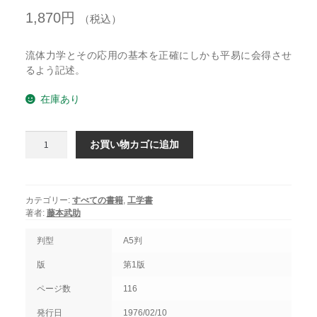
開
を
1,870
円
展
（税込）
開
流体力学とその応用の基本を正確にしかも平易に会得させ
るよう記述。
在庫あり
流
お買い物カゴに追加
体
力
学
入
カテゴリー:
すべての書籍
,
工学書
門
著者:
藤本武助
個
判型
A5判
版
第1版
ページ数
116
発行日
1976/02/10