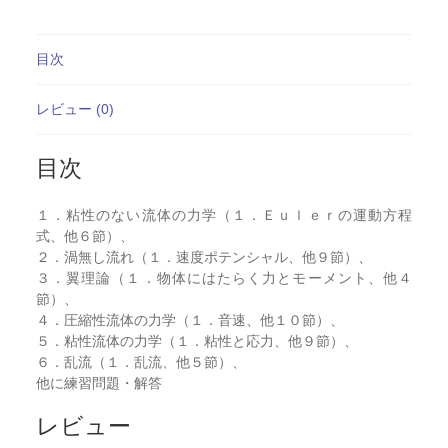
目次
レビュー (0)
目次
１．粘性のない流体の力学（１．Ｅｕｌｅｒの運動方程
式、他６節）、
２．渦無し流れ（１．速度ポテンシャル、他９節）、
３．翼理論（１．物体にはたらく力とモーメント、他４
節）、
４．圧縮性流体の力学（１．音速、他１０節）、
５．粘性流体の力学（１．粘性と応力、他９節）、
６．乱流（１．乱流、他５節）、
他に練習問題・解答
レビュー