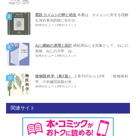
図説 カメムシの卵と幼虫
本書は、カメムシに対する理解
を深め害虫防除に生かせ...
50件のビュー
|
0件のコメント
ねじ締結の原理と設計
締結用ねじを対象として、ねじの
規格、ねじの力学、ね...
50件のビュー
|
0件のコメント
植物医科学（第2版）
上巻刊行から13年、「植物医科
学」の全編完結版が全...
46件のビュー
|
0件のコメント
関連サイト