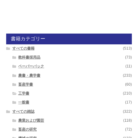
書籍カテゴリー
すべての書籍
(513)
教科書採用品
(73)
ペーパーバック
(11)
農書・農学書
(233)
畜産学書
(60)
工学書
(210)
一般書
(17)
すべての雑誌
(322)
農業および園芸
(118)
畜産の研究
(72)