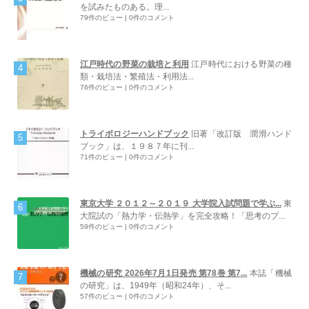
を試みたものある。理...
79件のビュー
|
0件のコメント
江戸時代の野菜の栽培と利用
江戸時代における野菜の種
類・栽培法・繁殖法・利用法...
76件のビュー
|
0件のコメント
トライボロジーハンドブック
旧著「改訂版 潤滑ハンド
ブック」は、１９８７年に刊...
71件のビュー
|
0件のコメント
東京大学 ２０１２～２０１９ 大学院入試問題で学ぶ...
東
大院試の「熱力学・伝熱学」を完全攻略！「思考のプ...
59件のビュー
|
0件のコメント
機械の研究 2026年7月1日発売 第78巻 第7...
本誌「機械
の研究」は、1949年（昭和24年）、そ...
57件のビュー
|
0件のコメント