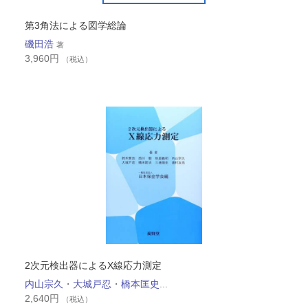
第3角法による図学総論
磯田浩
著
3,960
円
（税込）
2次元検出器によるX線応力測定
内山宗久
・
大城戸忍
・
橋本匡史
...
2,640
円
（税込）