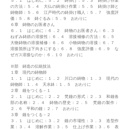
５．１ はじめに：５．２ 鋳掛け：５．３ 鋳掛け作業
の方法：５．４ 大仏の鋳掛け作業：５．５ 鋳掛け師と
鋳物師：５．６ 江戸時代の鋳掛け職人：５．７ 強度評
価：５．８ 鋳ぐるみ：５．９ おわりに
６章 鋳物のお医者さん
６．１ はじめに：６．２ 鋳物のお医者さん：６．３
ねずみ鋳鉄の溶接性：６．４ 溶接補修の方法：６．５
大物鋳物の溶接補修：６．６ 小物鋳物の溶接：６．７
溶接箇所は下向きにする：６．８ 強度評価：６．９ な
ぜガス溶接なのか：６．１０ おわりに
Ⅲ部 鋳造の伝統技法
１章 現代の鋳物師
１．１ はじめに：１．２ 川口の鋳物：１．３ 現代の
鋳物師：１．４ 天水鉢：１．５ おわりに
２章 鐘をつくる－１
２．１ はじめに：２．２ 梵鐘の形式：２．３ 和鐘各
部の名称：２．４ 鋳物の歴史：２．５ 梵鐘の製作：
２．６ 平和の鐘：２．７ おわりに
３章 鐘をつくる－２
３．１ はじめに：３．２ 鐘の市場性：３．３ 造型作
業：３．４ 溶解作業：３．５ 仕上げ作業：３．６ 表