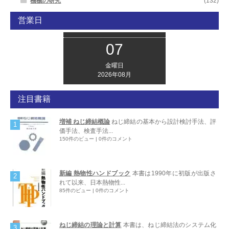
機械の研究
(132)
営業日
07
金曜日
2026年08月
注目書籍
増補 ねじ締結概論
ねじ締結の基本から設計検討手法、評
価手法、検査手法...
150件のビュー
|
0件のコメント
新編 熱物性ハンドブック
本書は1990年に初版が出版さ
れて以来、日本熱物性...
85件のビュー
|
0件のコメント
ねじ締結の理論と計算
本書は、ねじ締結法のシステム化