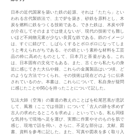
日本の近代国家を築いた鉄の起源、それは「たたら」とい
われる古代製鉄法で、土で炉を築き、砂鉄を原料とし、木
炭を燃料に鉄をつくる技術である。できた鉄は、木炭や滓
が介在してそのままでは使えないが、現代の技術でも難し
いほど不純物元素が少ない良質な鉄である。鉄のイメージ
は、すぐに錆びて、しばらくするとボロボロになってしま
うと考えられがちである。その鉄という素朴な材料を工芸
品の粋に高めたものとして、日本刀と茶釜がある。これ
は、日本固有の文化でもある。また、古くから私たちの身
近に感じてきた大仏や鐘、これらの金属製品はいつ頃、ど
のような方法でつくられ、その技術は現在どのように伝承
されているのか。本書は、これらについて、私自身が疑問
に感じたことや関心を持ったことについて記した。
弘法大師（空海）の書道の教えのことばを松尾芭蕉が意訳
して、風雅（ここでは俳諧）について「古人の跡を求めず
古人の求めたるところを求めよ」といっている。私も同様
な気持ちで現地へ足を運び、実際に作業やそのものを肌で
感じ、現地で話を伺い、さらに、不足な部分は、文献、図
書、資料を参考に記した。また、写真や図表を多く取り入