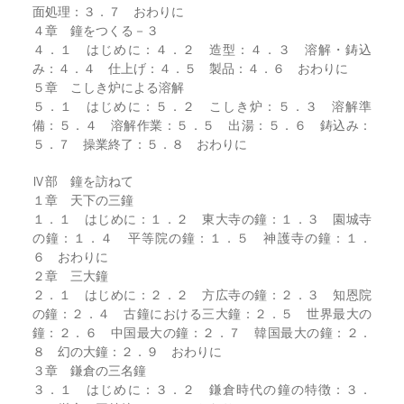
面処理：３．７ おわりに
４章 鐘をつくる－３
４．１ はじめに：４．２ 造型：４．３ 溶解・鋳込
み：４．４ 仕上げ：４．５ 製品：４．６ おわりに
５章 こしき炉による溶解
５．１ はじめに：５．２ こしき炉：５．３ 溶解準
備：５．４ 溶解作業：５．５ 出湯：５．６ 鋳込み：
５．７ 操業終了：５．８ おわりに
Ⅳ部 鐘を訪ねて
１章 天下の三鐘
１．１ はじめに：１．２ 東大寺の鐘：１．３ 園城寺
の鐘：１．４ 平等院の鐘：１．５ 神護寺の鐘：１．
６ おわりに
２章 三大鐘
２．１ はじめに：２．２ 方広寺の鐘：２．３ 知恩院
の鐘：２．４ 古鐘における三大鐘：２．５ 世界最大の
鐘：２．６ 中国最大の鐘：２．７ 韓国最大の鐘：２．
８ 幻の大鐘：２．９ おわりに
３章 鎌倉の三名鐘
３．１ はじめに：３．２ 鎌倉時代の鐘の特徴：３．