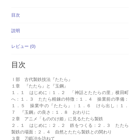
目次
説明
レビュー (0)
目次
Ⅰ部 古代製鉄技法『たたら』
１章 『たたら』と『玉鋼』
１．１ はじめに：１．２ 「神話とたたらの里」横田町
へ：１．３ たたら精錬の特徴：１．４ 操業前の準備：
１．５ 操業中の『たたら』：１．６ けら出し：１．
７ 『玉鋼』の良さ：１．８ おわりに
２章 アニメ「もののけ姫」に見るたたら製鉄
２．１ はじめに：２．２ 鉄をつくる：２．３ たたら
製鉄の場面：２．４ 自然とたたら製鉄との関わり
３章 刀鍛冶を訪ねて