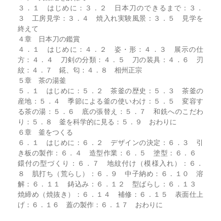
３．１ はじめに：３．２ 日本刀のできるまで：３．
３ 工房見学：３．４ 焼入れ実験風景：３．５ 見学を
終えて
４章 日本刀の鑑賞
４．１ はじめに：４．２ 姿・形：４．３ 展示の仕
方：４．４ 刀剣の分類：４．５ 刀の装具：４．６ 刃
紋：４．７ 錵、匂：４．８ 相州正宗
５章 茶の湯釜
５．１ はじめに：５．２ 茶釜の歴史：５．３ 茶釜の
産地：５．４ 季節による釜の使いわけ：５．５ 変容す
る茶の湯：５．６ 底の張替え：５．７ 和銑へのこだわ
り：５．８ 釜を科学的に見る：５．９ おわりに
６章 釜をつくる
６．１ はじめに：６．２ デザインの決定：６．３ 引
き板の製作：６．４ 造型作業：６．５ 塗型：６．６
鐶付の型づくり：６．７ 地紋付け（模様入れ）：６．
８ 肌打ち（荒らし）：６．９ 中子納め：６．１０ 溶
解：６．１１ 鋳込み：６．１２ 型ばらし：６．１３
焼締め（焼抜き）：６．１４ 補修：６．１５ 表面仕上
げ：６．１６ 蓋の製作：６．１７ おわりに