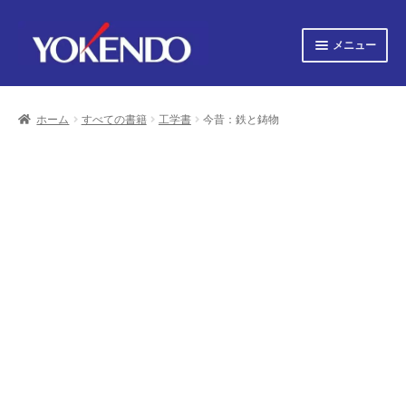
ナ
コ
メニュー
ビ
ン
ゲ
テ
サ
すべての書籍
ー
ン
ブ
シ
ツ
ホーム
すべての書籍
工学書
今昔：鉄と鋳物
メ
サ
ョ
へ
すべての雑誌
ニ
ブ
ン
ス
ュ
へ
キ
メ
サ
会社概要
ー
ス
ッ
ニ
ブ
キ
プ
を
ュ
メ
プライバシーポリシー
ッ
展
ー
ニ
プ
開
を
ュ
サ
お知らせ
展
ー
ブ
開
を
メ
サ
お問い合わせ
展
ニ
ブ
開
ュ
メ
オンライン図書目録
ー
ニ
を
ュ
展
ー