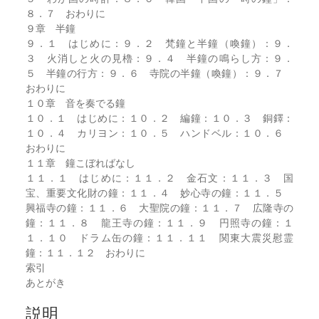
８．７ おわりに
９章 半鐘
９．１ はじめに：９．２ 梵鐘と半鐘（喚鐘）：９．
３ 火消しと火の見櫓：９．４ 半鐘の鳴らし方：９．
５ 半鐘の行方：９．６ 寺院の半鐘（喚鐘）：９．７
おわりに
１０章 音を奏でる鐘
１０．１ はじめに：１０．２ 編鐘：１０．３ 銅鐸：
１０．４ カリヨン：１０．５ ハンドベル：１０．６
おわりに
１１章 鐘こぼればなし
１１．１ はじめに：１１．２ 金石文：１１．３ 国
宝、重要文化財の鐘：１１．４ 妙心寺の鐘：１１．５
興福寺の鐘：１１．６ 大聖院の鐘：１１．７ 広隆寺の
鐘：１１．８ 龍王寺の鐘：１１．９ 円照寺の鐘：１
１．１０ ドラム缶の鐘：１１．１１ 関東大震災慰霊
鐘：１１．１２ おわりに
索引
あとがき
説明