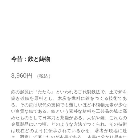
開
を
展
開
今昔：鉄と鋳物
3,960
円
（税込）
鉄の起源は『たたら』といわれる古代製鉄法で、土で炉を
築き砂鉄を原料とし、木炭を燃料に鉄をつくる技術であ
る。その鉄は現代の技術でも難しいほど不純物元素が少な
い良質な鉄である。鉄という素朴な材料を工芸品の域に高
めたものとして日本刀と茶釜がある。大仏や鐘、これらの
金属製品はいつ頃、どのような方法でつくられ、その技術
は現在どのように伝承されているかを、著者が現地に赴
き、調査して著したのが本書である。 本書は分かり易さに