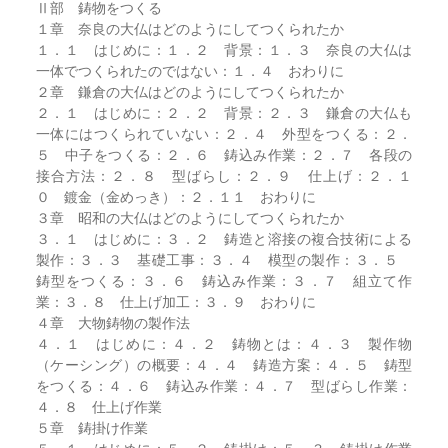
Ⅱ部 鋳物をつくる
１章 奈良の大仏はどのようにしてつくられたか
１．１ はじめに：１．２ 背景：１．３ 奈良の大仏は
一体でつくられたのではない：１．４ おわりに
２章 鎌倉の大仏はどのようにしてつくられたか
２．１ はじめに：２．２ 背景：２．３ 鎌倉の大仏も
一体にはつくられていない：２．４ 外型をつくる：２．
５ 中子をつくる：２．６ 鋳込み作業：２．７ 各段の
接合方法：２．８ 型ばらし：２．９ 仕上げ：２．１
０ 鍍金（金めっき）：２．１１ おわりに
３章 昭和の大仏はどのようにしてつくられたか
３．１ はじめに：３．２ 鋳造と溶接の複合技術による
製作：３．３ 基礎工事：３．４ 模型の製作：３．５
鋳型をつくる：３．６ 鋳込み作業：３．７ 組立て作
業：３．８ 仕上げ加工：３．９ おわりに
４章 大物鋳物の製作法
４．１ はじめに：４．２ 鋳物とは：４．３ 製作物
（ケーシング）の概要：４．４ 鋳造方案：４．５ 鋳型
をつくる：４．６ 鋳込み作業：４．７ 型ばらし作業：
４．８ 仕上げ作業
５章 鋳掛け作業