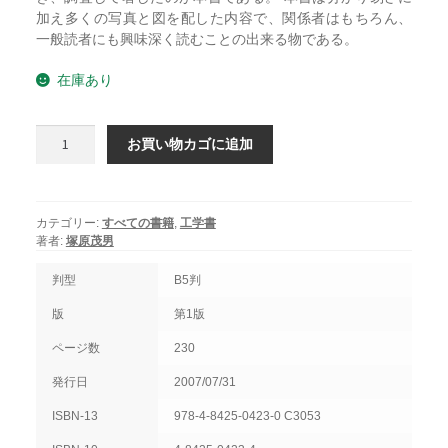
加え多くの写真と図を配した内容で、関係者はもちろん、
一般読者にも興味深く読むことの出来る物である。
在庫あり
今
お買い物カゴに追加
昔：
鉄
と
鋳
カテゴリー:
すべての書籍
,
工学書
物
著者:
塚原茂男
個
判型
B5判
版
第1版
ページ数
230
発行日
2007/07/31
ISBN-13
978-4-8425-0423-0 C3053