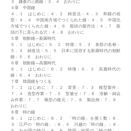
３ 鎌倉の三銘鐘：３．４ おわりに
４章 中国鐘
４．１ はじめに：４．２ 鋳造法：４．３ 和鐘の祖
型：４．４ 中国南方域でつくられた鐘：４．５ 中国北
方域でつくられた鐘：４．６ 龍頭の製作法：４．７ 龍
頭の下に見られる穴：４．８ おわりに
５章 朝鮮鐘―新羅時代
５．１ はじめに：５．２ 特徴：５．３ 各部の名称：
５．４ 鋳造法：５．５ 日本に現存する新羅時代の朝鮮
鐘：５．６ おわりに
６章 朝鮮鐘―高麗時代
６．１ はじめに：６．２ 特徴：６．３ 高麗時代の
鐘：６．４ おわりに
７章 韓国鐘をつくる
７．１ はじめに：７．２ 背景：７．３ 模型製作：
７．４ 造型作業：７．５ 型被せ：７．６ 溶解・鋳込
み作業：７．７ 蝋型の復元：７．８ 製品例：７．９
おわりに
８章 時の鐘
８．１ はじめに：８．２ 「時の鐘」を撞く数：８．
３ 江戸の「時の鐘」：８．４ 川越の「時の鐘」：８．
５ わが国の時計：８．６ 韓国・中国の「時の鐘」：