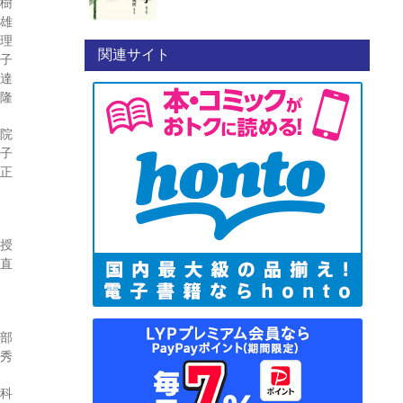
豊樹
哲雄
絵理
関連サイト
恵子
尾達
利隆
究院
晶子
明正
教授
 直
学部
清秀
究科