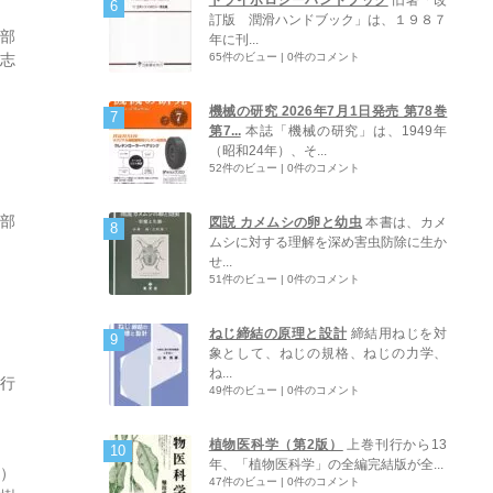
訂版 潤滑ハンドブック」は、１９８７
学部
年に刊...
65件のビュー
|
0件のコメント
高志
機械の研究 2026年7月1日発売 第78巻
第7...
本誌「機械の研究」は、1949年
（昭和24年）、そ...
52件のビュー
|
0件のコメント
集部
図説 カメムシの卵と幼虫
本書は、カメ
ムシに対する理解を深め害虫防除に生か
せ...
51件のビュー
|
0件のコメント
ねじ締結の原理と設計
締結用ねじを対
象として、ねじの規格、ねじの力学、
ね...
周行
49件のビュー
|
0件のコメント
植物医科学（第2版）
上巻刊行から13
年、「植物医科学」の全編完結版が全...
人）
47件のビュー
|
0件のコメント