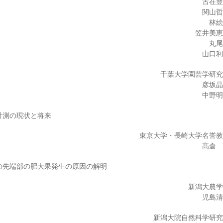
古在
関山
林
笠井美
丸
山口
千葉大学園芸学研
彦坂
中野
計測の現状と将来
東京大学・長崎大学名誉
髙倉
の先端部の肥大果発生の原因の解明
新潟大農
児島
新潟大院自然科学研