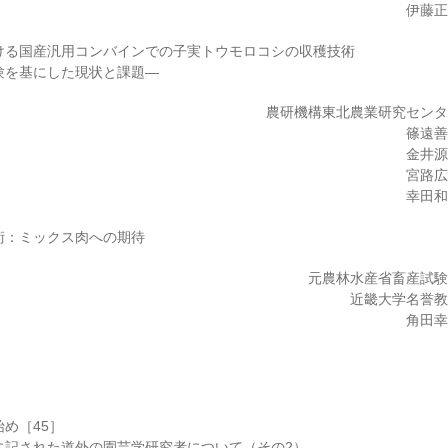
伊藤
ける国産汎用コンバインでの子実トウモロコシの収穫技術
験を基にした現状と課題―
農研機構東北農業研究セン
篠遠
金井
宮路
幸田
術：ミックス肉への期待
元農林水産省畜産試
近畿大学名誉
角田
め［45］
に記された道外の園芸学研究者について（その2）―