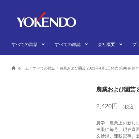
ナ
コ
ビ
ン
ゲ
テ
ー
ン
シ
ツ
すべての書籍
すべての雑誌
会社概要
プ
ョ
へ
ン
ス
へ
キ
ス
ッ
ホーム
すべての雑誌
農業および園芸 2023年4月1日発売 第98巻 第4
キ
プ
ッ
プ
農業および園芸 2
2,420
円
（税込）
農学・農業上の新し
主眼に毎号、現在直
文抄録、連載記事、