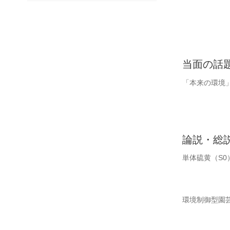
当面の話
「本来の環境
論説・総
単体硫黄（S
環境制御型園