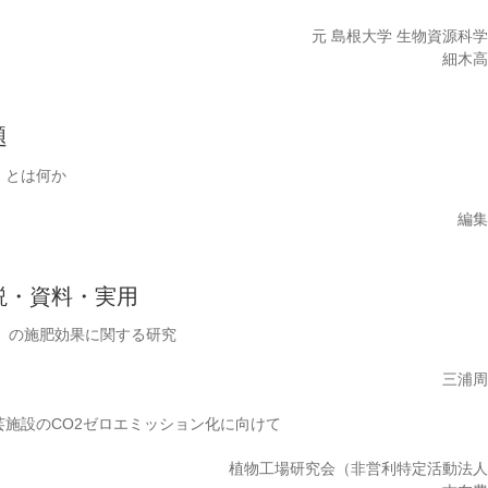
元 島根大学 生物資源科
細木
題
」とは何か
編
説・資料・実用
0）の施肥効果に関する研究
三浦
芸施設のCO2ゼロエミッション化に向けて
植物工場研究会（非営利特定活動法