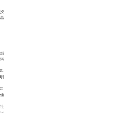
教授
耕基
学部
 悟
究科
 明
究科
紗佳
会社
心平