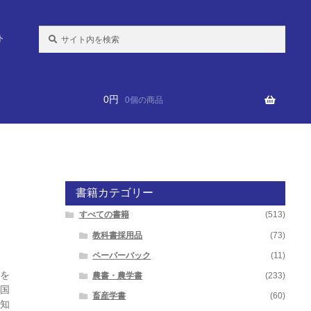
検
ト
索:
0
円
0個の商品
書籍カテゴリー
すべての書籍
(513)
教科書採用品
(73)
ペーパーバック
(11)
を
農書・農学書
(233)
国
畜産学書
(60)
知