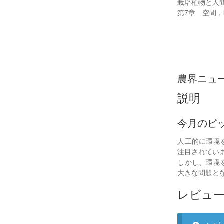
栽培植物と人
第7章 空間
農界ニュ
説明
今月のピ
人工的に環境
注目されてい
しかし、環境
大きな問題と
レビュ