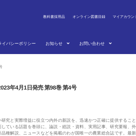
教科書採用品
オンライン図書目録
マイアカウン
ライバシーポリシー
お知らせ
お問い合わせ
号
023年4月1日発売 第98巻 第4号
い研究と実際増益に役立つ内外の新説を、迅速かつ正確に提供すること
面している話題を巻頭に、論説・総説・資料、実用記事、研究要報、外
新品種解説、ニュースなどを掲載のわが国唯一の農業総合誌です。最新