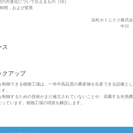
間の共進化について伝えるもの［16］
，時間，および変異
浜松ホトニクス株式
中川
ース
ックアップ
を制御できる植物工場は、一年中高品質の農産物を生産できる設備とし
ます。
を制御するための技術がまだ確立されていないことや、高騰する光熱費
なっています。植物工場の現状を解説します。
ー