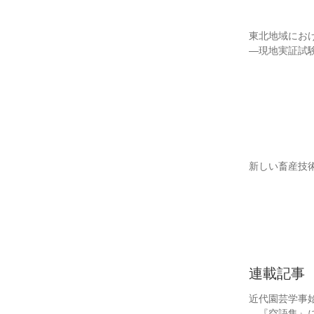
東北地域にお
―現地実証試
新しい畜産技
連載記事
近代園芸学事始
―『空語集』