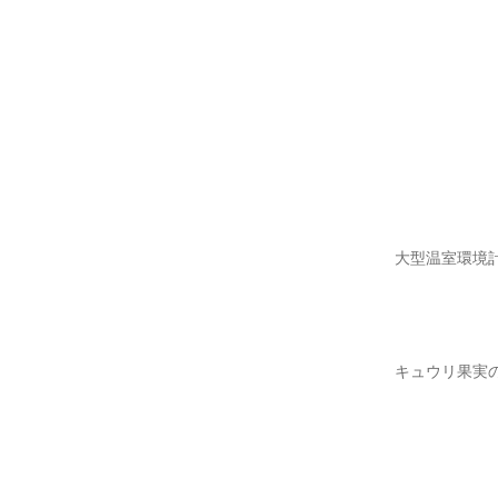
大型温室環境
キュウリ果実