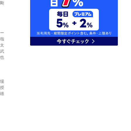
正剛
ター
善哉
源太
広武
和也
験場
教授
幸雄