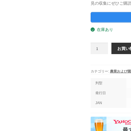
見の収集にぜひご購
在庫あり
農
お買い
業
お
よ
び
カテゴリー:
農業および園
園
芸
判型
2023
発行日
年
4
JAN
月
1
日
発