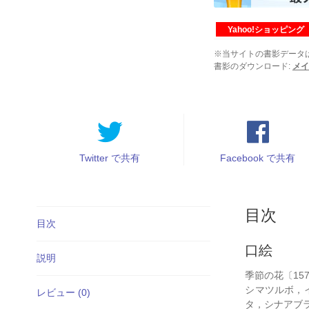
売
第
98
Yahoo!ショッピング
巻
※当サイトの書影データ
第
書影のダウンロード:
メイ
4
号
個
Twitter で共有
Facebook で共有
目次
目次
口絵
説明
季節の花〔15
シマツルボ，
レビュー (0)
タ，シナアブ