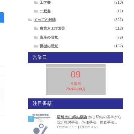
工学書
(210)
一般書
(17)
すべての雑誌
(322)
農業および園芸
(118)
畜産の研究
(72)
機械の研究
(132)
営業日
09
日曜日
2026年08月
注目書籍
増補 ねじ締結概論
ねじ締結の基本から
設計検討手法、評価手法、検査手法...
155件のビュー
|
0件のコメント