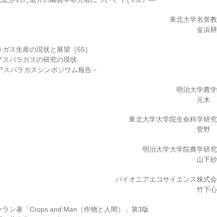
東北大学名誉
金浜
ラガス生産の現状と展望［55］
アスパラガスの研究の現状
際アスパラガスシンポジウム報告－
明治大学農
元木
東北大学大学院生命科学研
菅野
明治大学大学院農学研
山下
パイオニアエコサイエンス株式
竹下
ン著「Crops and Man（作物と人間）」第3版