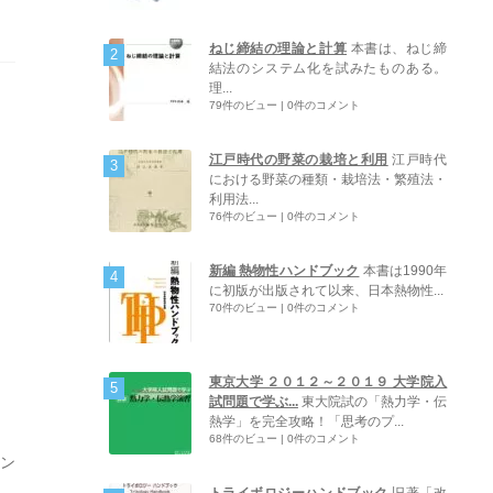
ねじ締結の理論と計算
本書は、ねじ締
結法のシステム化を試みたものある。
理...
79件のビュー
|
0件のコメント
江戸時代の野菜の栽培と利用
江戸時代
における野菜の種類・栽培法・繁殖法・
利用法...
76件のビュー
|
0件のコメント
新編 熱物性ハンドブック
本書は1990年
に初版が出版されて以来、日本熱物性...
70件のビュー
|
0件のコメント
東京大学 ２０１２～２０１９ 大学院入
試問題で学ぶ...
東大院試の「熱力学・伝
熱学」を完全攻略！「思考のプ...
68件のビュー
|
0件のコメント
ン
トライボロジーハンドブック
旧著「改