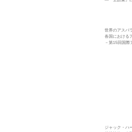
世界のアスパ
各国における
－第15回国
ジャック・ハーラ