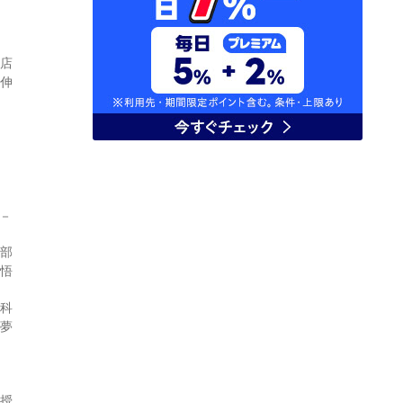
商店
美伸
－
学部
 悟
究科
来夢
教授