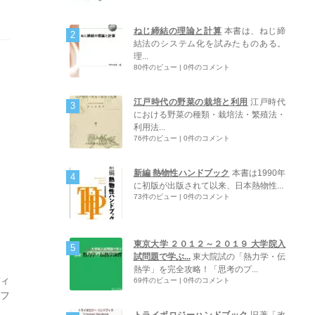
ねじ締結の理論と計算
本書は、ねじ締
結法のシステム化を試みたものある。
理...
80件のビュー
|
0件のコメント
江戸時代の野菜の栽培と利用
江戸時代
における野菜の種類・栽培法・繁殖法・
利用法...
76件のビュー
|
0件のコメント
新編 熱物性ハンドブック
本書は1990年
に初版が出版されて以来、日本熱物性...
73件のビュー
|
0件のコメント
東京大学 ２０１２～２０１９ 大学院入
試問題で学ぶ...
東大院試の「熱力学・伝
熱学」を完全攻略！「思考のプ...
ディ
69件のビュー
|
0件のコメント
チフ
トライボロジーハンドブック
旧著「改