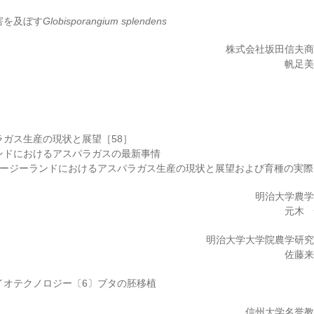
害を及ぼす
Globisporangium splendens
株式会社坂田信夫
帆足
ラガス生産の現状と展望［58］
ンドにおけるアスパラガスの最新事情
ュージーランドにおけるアスパラガス生産の現状と展望および育種の実際
明治大学農
元木
明治大学大学院農学研
佐藤
イオテクノロジー〔6〕ブタの胚移植
信州大学名誉