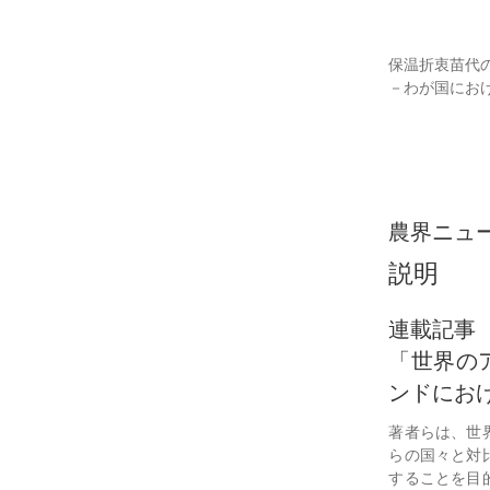
保温折衷苗代
－わが国にお
農界ニュ
説明
連載記事
「世界の
ンドにお
著者らは、世
らの国々と対
することを目