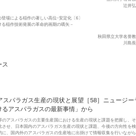
辻井
の登場による稲作の著しい高位･安定化〔6〕
ける稲作技術発展の革命的画期の嚆矢－
秋田県立大学名誉
川島
ース
アスパラガス生産の現状と展望［58］ニュージー
けるアスパラガスの最新事情」から
界のアスパラガスの主要生産国における生産の現状と課題を把握し、そ
比させ、日本国内のアスパラガス生産の現状と課題、今後の方向性を検
的に、国内外のアスパラガスの生産地に出掛けて情報収集を行いながら