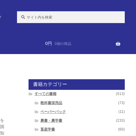
検
ト
索:
0
円
0個の商品
書籍カテゴリー
すべての書籍
(513)
教科書採用品
(73)
ペーパーバック
(11)
を
農書・農学書
(233)
国
畜産学書
(60)
知