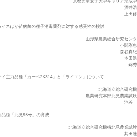
京都光華女子大学キャリア形成
酒井
上田
るイネばか苗病菌の種子消毒薬剤に対する感受性の検討
山形県農業総合研究セン
小関彩
森谷真
本田
錦
イ主力品種「カーベ2K314」と「ライエン」について
北海道立総合研究
農業研究本部北見農業試
池谷
新品種「北見95号」の育成
北海道立総合研究機構北見農業試
其田