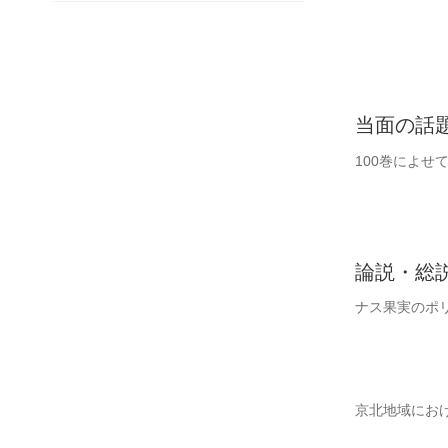
当面の話
100巻によせ
論説・総
ナス果実のポ
京北地域にお