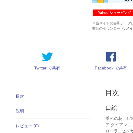
売
第
100
Yahoo!ショッピング
巻
※当サイトの書影データ
第
書影のダウンロード:
メイ
2
号
個
Twitter で共有
Facebook で共有
目次
目次
口絵
説明
季節の花〔1
ア‘ダイアン
レビュー (0)
ローラ、ヒメ