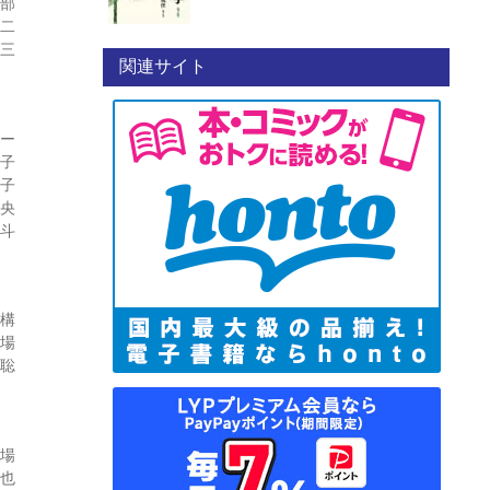
学部
浩二
修三
関連サイト
ター
恵子
紀子
浩央
秀斗
機構
験場
 聡
験場
達也