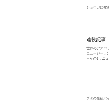
ショウガに被
連載記事
世界のアスパ
ニュージーラ
－その1．ニ
ブタの生殖バ