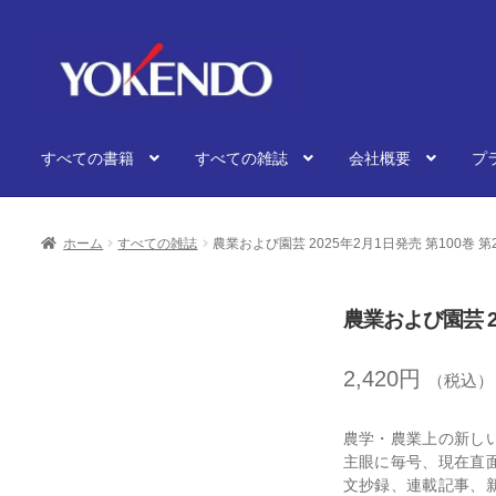
ナ
コ
ビ
ン
ゲ
テ
ー
ン
シ
ツ
すべての書籍
すべての雑誌
会社概要
プ
ョ
へ
ン
ス
へ
キ
ス
ッ
ホーム
すべての雑誌
農業および園芸 2025年2月1日発売 第100巻 第
キ
プ
ッ
プ
農業および園芸 20
2,420
円
（税込）
農学・農業上の新し
主眼に毎号、現在直
文抄録、連載記事、