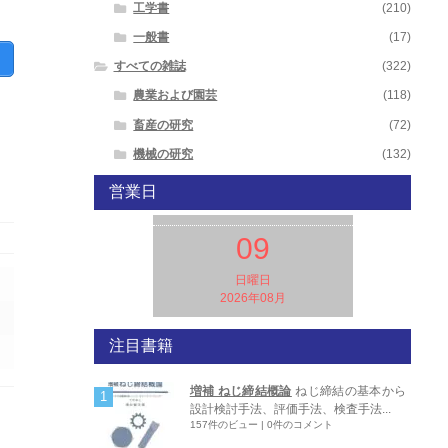
工学書
(210)
一般書
(17)
すべての雑誌
(322)
農業および園芸
(118)
畜産の研究
(72)
機械の研究
(132)
営業日
09
日曜日
2026年08月
注目書籍
増補 ねじ締結概論
ねじ締結の基本から
設計検討手法、評価手法、検査手法...
157件のビュー
|
0件のコメント