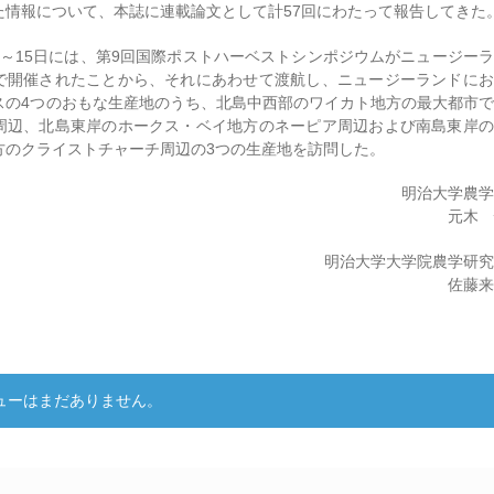
た情報について、本誌に連載論文として計57回にわたって報告してきた
月11～15日には、第9回国際ポストハーベストシンポジウムがニュージー
で開催されたことから、それにあわせて渡航し、ニュージーランドにお
スの4つのおもな生産地のうち、北島中西部のワイカト地方の最大都市
周辺、北島東岸のホークス・ベイ地方のネーピア周辺および南島東岸の
方のクライストチャーチ周辺の3つの生産地を訪問した。
明治大学農
元木
明治大学大学院農学研
佐藤
ー
ューはまだありません。