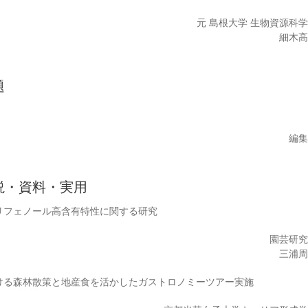
元 島根大学 生物資源科
細木
題
て
編
説・資料・実用
リフェノール高含有特性に関する研究
園芸研
三浦
ける森林散策と地産食を活かしたガストロノミーツアー実施