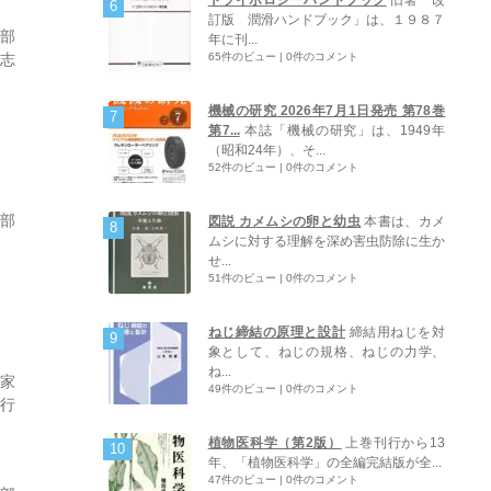
訂版 潤滑ハンドブック」は、１９８７
学部
年に刊...
65件のビュー
|
0件のコメント
高志
機械の研究 2026年7月1日発売 第78巻
第7...
本誌「機械の研究」は、1949年
（昭和24年）、そ...
52件のビュー
|
0件のコメント
集部
図説 カメムシの卵と幼虫
本書は、カメ
ムシに対する理解を深め害虫防除に生か
せ...
51件のビュー
|
0件のコメント
ねじ締結の原理と設計
締結用ねじを対
象として、ねじの規格、ねじの力学、
ね...
究家
49件のビュー
|
0件のコメント
周行
植物医科学（第2版）
上巻刊行から13
年、「植物医科学」の全編完結版が全...
47件のビュー
|
0件のコメント