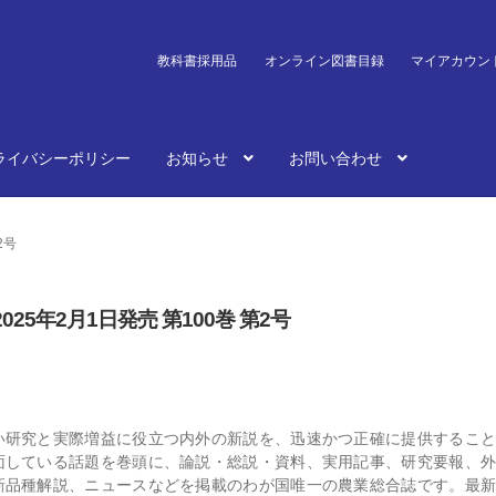
教科書採用品
オンライン図書目録
マイアカウン
ライバシーポリシー
お知らせ
お問い合わせ
2号
25年2月1日発売 第100巻 第2号
い研究と実際増益に役立つ内外の新説を、迅速かつ正確に提供すること
面している話題を巻頭に、論説・総説・資料、実用記事、研究要報、外
新品種解説、ニュースなどを掲載のわが国唯一の農業総合誌です。最新