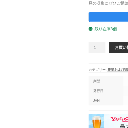
見の収集にぜひご購
残り在庫3個
農
お買い
業
お
よ
び
カテゴリー:
農業および園
園
芸
判型
2025
発行日
年
2
JAN
月
1
日
発