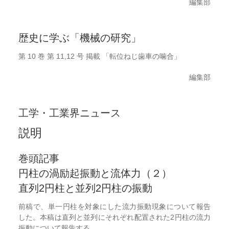
編集部
歴史に学ぶ「機械の研究」
第 10 巻 第 11,12 号 掲載 「転位ねじ歯車の噛合」
編集部
工学・工業界ニュース
説明
巻頭記事
円柱の渦励起振動と流体力（２）
直列2円柱と並列2円柱の振動
前稿で、単一円柱を対象にした流力振動現象について報告
した。本稿は直列と並列にそれぞれ配置された2円柱の流力
振動について報告する。