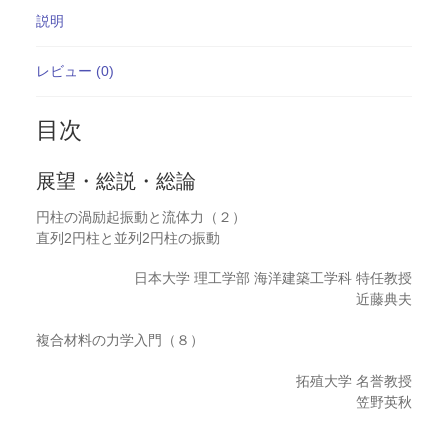
説明
レビュー (0)
目次
展望・総説・総論
円柱の渦励起振動と流体力（２）
直列2円柱と並列2円柱の振動
日本大学 理工学部 海洋建築工学科 特任教授
近藤典夫
複合材料の力学入門（８）
拓殖大学 名誉教授
笠野英秋