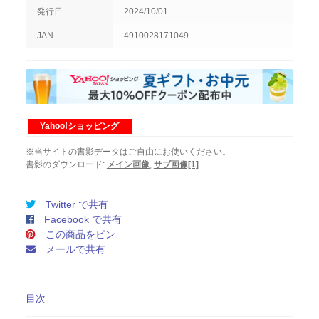
10
発行日
2024/10/01
月
1
JAN
4910028171049
日
発
売
第
76
巻
Yahoo!ショッピング
第
10
※当サイトの書影データはご自由にお使いください。
号
書影のダウンロード:
メイン画像
,
サブ画像[1]
個
Twitter で共有
Facebook で共有
この商品をピン
メールで共有
目次