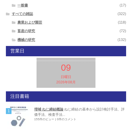
一般書
(17)
すべての雑誌
(322)
農業および園芸
(118)
畜産の研究
(72)
機械の研究
(132)
営業日
09
日曜日
2026年08月
注目書籍
増補 ねじ締結概論
ねじ締結の基本から設計検討手法、評
価手法、検査手法...
155件のビュー
|
0件のコメント