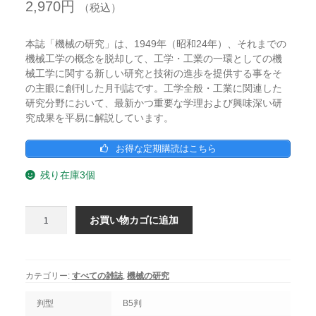
2,970
円
（税込）
本誌「機械の研究」は、1949年（昭和24年）、それまでの
機械工学の概念を脱却して、工学・工業の一環としての機
械工学に関する新しい研究と技術の進歩を提供する事をそ
の主眼に創刊した月刊誌です。工学全般・工業に関連した
研究分野において、最新かつ重要な学理および興味深い研
究成果を平易に解説しています。
お得な定期購読はこちら
残り在庫3個
機
お買い物カゴに追加
械
の
研
究
カテゴリー:
すべての雑誌
,
機械の研究
2024
年
判型
B5判