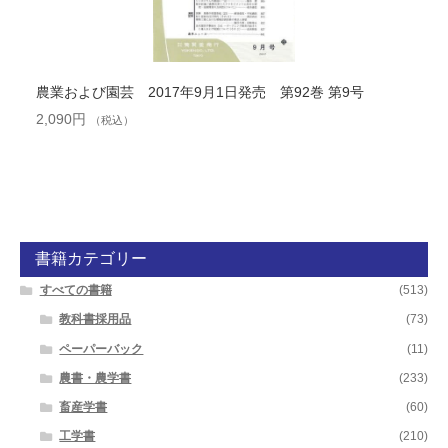
農業および園芸 2017年9月1日発売 第92巻 第9号
2,090
円
（税込）
書籍カテゴリー
すべての書籍
(513)
教科書採用品
(73)
ペーパーバック
(11)
農書・農学書
(233)
畜産学書
(60)
工学書
(210)