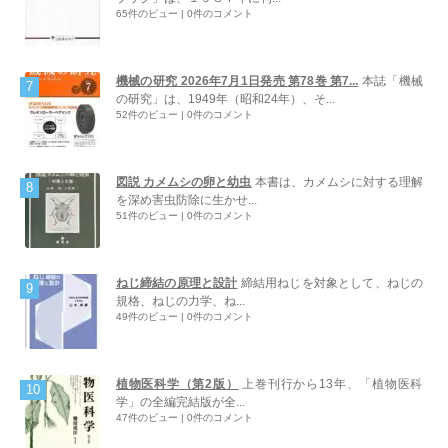
65件のビュー
|
0件のコメント
機械の研究 2026年7月1日発売 第78巻 第7...
本誌「機械
の研究」は、1949年（昭和24年）、そ...
52件のビュー
|
0件のコメント
図説 カメムシの卵と幼虫
本書は、カメムシに対する理解
を深め害虫防除に生かせ...
51件のビュー
|
0件のコメント
ねじ締結の原理と設計
締結用ねじを対象として、ねじの
規格、ねじの力学、ね...
49件のビュー
|
0件のコメント
植物医科学（第2版）
上巻刊行から13年、「植物医科
学」の全編完結版が全...
47件のビュー
|
0件のコメント