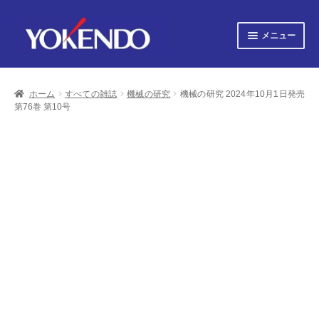
ナ
コ
メニュー
ビ
ン
ゲ
テ
サ
すべての書籍
ー
ン
ブ
シ
ツ
ホーム
すべての雑誌
機械の研究
機械の研究 2024年10月1日発売
メ
サ
ョ
へ
すべての雑誌
第76巻 第10号
ニ
ブ
ン
ス
ュ
へ
キ
メ
サ
会社概要
ー
ス
ッ
ニ
ブ
キ
プ
を
ュ
メ
プライバシーポリシー
ッ
展
ー
ニ
プ
開
を
ュ
サ
お知らせ
展
ー
ブ
開
を
メ
サ
お問い合わせ
展
ニ
ブ
開
ュ
メ
オンライン図書目録
ー
ニ
を
ュ
展
ー