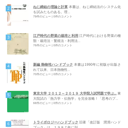
ねじ締結の理論と計算
本書は、ねじ締結法のシステム化
を試みたものある。理...
79件のビュー
|
0件のコメント
江戸時代の野菜の栽培と利用
江戸時代における野菜の種
類・栽培法・繁殖法・利用法...
76件のビュー
|
0件のコメント
新編 熱物性ハンドブック
本書は1990年に初版が出版さ
れて以来、日本熱物性...
70件のビュー
|
0件のコメント
東京大学 ２０１２～２０１９ 大学院入試問題で学ぶ...
東
大院試の「熱力学・伝熱学」を完全攻略！「思考のプ...
68件のビュー
|
0件のコメント
トライボロジーハンドブック
旧著「改訂版 潤滑ハンド
ブック」は、１９８７年に刊...