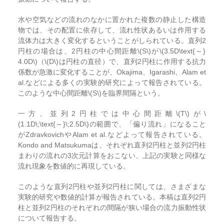
水や空気などの流れのなかに置かれた複数の静止した構造
物では、その配置に依存して、流れ性状あるいは作用する
流体力は大きく変化するということがしられている。直列2
円柱の場合は、2円柱の中心間距離\(S\)が\(3.5D\text{～}
4.0D\)（\(D\)は円柱の直径）で、直列2円柱に作用する抗力
係数が急激に変化することが、Okajima、Igarashi、Alam et
al.などによる多くの実験的研究によって報告されている。
このような中心間距離\(S\)を臨界間隔という。
一方、並列2円柱では中心間距離\(T\)が\
(1.1D\;\text{～}\;2.5D\)の範囲で、「偏り流れ」になること
がZdravkovichやAlam et al.などよって報告されている。
Kondo and Matsukumaは、それぞれ直列2円柱と並列2円柱
まわりの流れの3次元計算をおこない、上記の実験と同様な
流れ現象を数値的に再現している。
このような直列2円柱や並列2円柱に関しては、さまざまな
実験的研究や数値的計算が報告されている。本稿は直列2円
柱と並列2円柱のそれぞれの間隔が狭い場合の流力振動性状
について報告する。