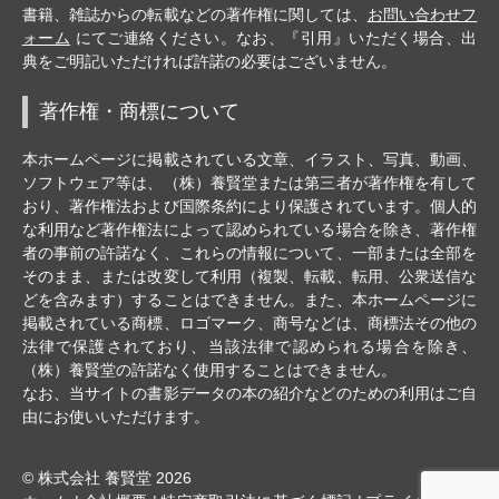
書籍、雑誌からの転載などの著作権に関しては、
お問い合わせフ
ォーム
にてご連絡ください。なお、『引用』いただく場合、出
典をご明記いただければ許諾の必要はございません。
著作権・商標について
本ホームページに掲載されている文章、イラスト、写真、動画、
ソフトウェア等は、（株）養賢堂または第三者が著作権を有して
おり、著作権法および国際条約により保護されています。個人的
な利用など著作権法によって認められている場合を除き、著作権
者の事前の許諾なく、これらの情報について、一部または全部を
そのまま、または改変して利用（複製、転載、転用、公衆送信な
どを含みます）することはできません。また、本ホームページに
掲載されている商標、ロゴマーク、商号などは、商標法その他の
法律で保護されており、当該法律で認められる場合を除き、
（株）養賢堂の許諾なく使用することはできません。
なお、当サイトの書影データの本の紹介などのための利用はご自
由にお使いいただけます。
© 株式会社 養賢堂 2026