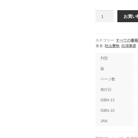
獣
お買い
医
毒
性
学
カテゴリー:
すべての書籍
個
著者:
吐山豊秋
,
白須泰彦
判型
版
ページ数
発行日
ISBN-13
ISBN-10
JAN