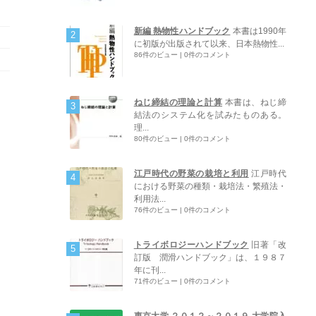
新編 熱物性ハンドブック
本書は1990年
に初版が出版されて以来、日本熱物性...
86件のビュー
|
0件のコメント
ねじ締結の理論と計算
本書は、ねじ締
結法のシステム化を試みたものある。
理...
80件のビュー
|
0件のコメント
江戸時代の野菜の栽培と利用
江戸時代
における野菜の種類・栽培法・繁殖法・
利用法...
76件のビュー
|
0件のコメント
トライボロジーハンドブック
旧著「改
訂版 潤滑ハンドブック」は、１９８７
年に刊...
71件のビュー
|
0件のコメント
東京大学 ２０１２～２０１９ 大学院入