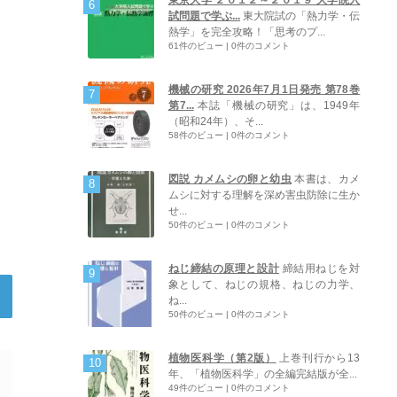
試問題で学ぶ...
東大院試の「熱力学・伝
熱学」を完全攻略！「思考のプ...
61件のビュー
|
0件のコメント
機械の研究 2026年7月1日発売 第78巻
第7...
本誌「機械の研究」は、1949年
（昭和24年）、そ...
58件のビュー
|
0件のコメント
図説 カメムシの卵と幼虫
本書は、カメ
ムシに対する理解を深め害虫防除に生か
せ...
50件のビュー
|
0件のコメント
ねじ締結の原理と設計
締結用ねじを対
象として、ねじの規格、ねじの力学、
ね...
50件のビュー
|
0件のコメント
植物医科学（第2版）
上巻刊行から13
年、「植物医科学」の全編完結版が全...
49件のビュー
|
0件のコメント