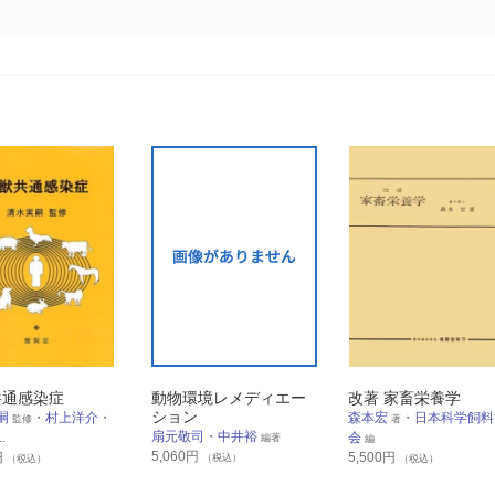
共通感染症
動物環境レメディエー
改著 家畜栄養学
ション
嗣
・
村上洋介
・
森本宏
・
日本科学飼料
監修
著
扇元敬司
・
中井裕
..
会
編著
編
5,060
円
円
5,500
円
（税込）
（税込）
（税込）