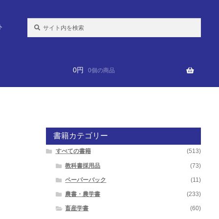
検
ト
索:
0
円
0個の商品
書籍カテゴリー
すべての書籍
(513)
教科書採用品
(73)
ペーパーバック
(11)
農書・農学書
(233)
畜産学書
(60)