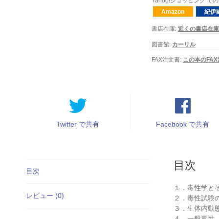
Yahoo!ショッピング
Amazon
紀伊
書店在庫:
近くの書店在庫
図書館:
カーリル
FAX注文書:
この本のFA
Twitter で共有
Facebook で共有
目次
目次
１．毒性学と
レビュー (0)
２．毒性試験
３．生体内動
４．一般毒性