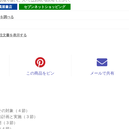
 でのお取り扱いについてはお問い合わせください。
國屋書店
セブンネットショッピング
を調べる
X注文書を表示する
この商品をピン
メールで共有
その対象（４節）
の計画と実施（３節）
態（３節）
（４節）