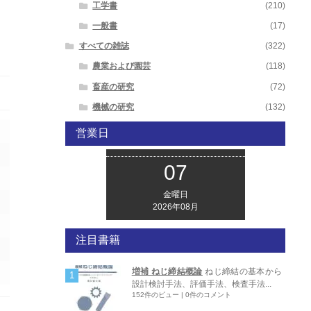
工学書
(210)
一般書
(17)
すべての雑誌
(322)
農業および園芸
(118)
畜産の研究
(72)
機械の研究
(132)
営業日
07
金曜日
2026年08月
注目書籍
増補 ねじ締結概論
ねじ締結の基本から
設計検討手法、評価手法、検査手法...
152件のビュー
|
0件のコメント