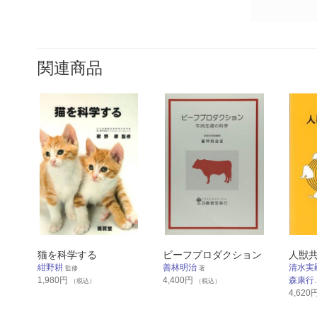
関連商品
猫を科学する
ビーフプロダクション
人獣
紺野耕
善林明治
清水実
監修
著
1,980
円
4,400
円
森康行
.
（税込）
（税込）
4,620