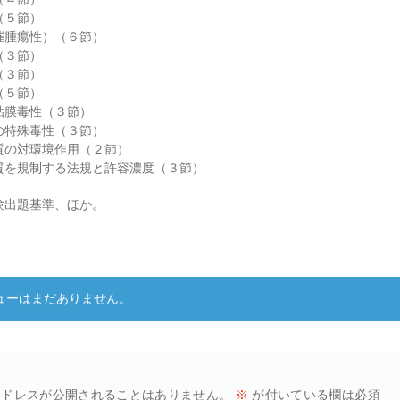
（５節）
催腫瘍性）（６節）
（３節）
（３節）
（５節）
粘膜毒性（３節）
の特殊毒性（３節）
質の対環境作用（２節）
質を規制する法規と許容濃度（３節）
験出題基準、ほか。
ー
ューはまだありません。
アドレスが公開されることはありません。
※
が付いている欄は必須