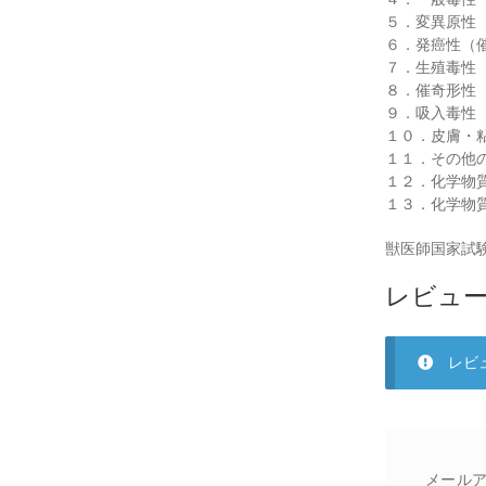
５．変異原性
６．発癌性（
７．生殖毒性
８．催奇形性
９．吸入毒性
１０．皮膚・
１１．その他
１２．化学物
１３．化学物
獣医師国家試
レビュ
レビ
メール