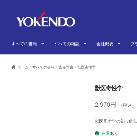
ナ
コ
ビ
ン
ゲ
テ
ー
ン
シ
ツ
すべての書籍
すべての雑誌
会社概要
プ
ョ
へ
ン
ス
へ
キ
ス
ッ
ホーム
すべての書籍
畜産学書
獣医毒性学
キ
プ
ッ
プ
獣医毒性学
2,970
円
（税込）
獣医系大学の初歩的
在庫あり