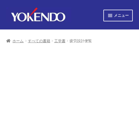
ナ
コ
メニュー
ビ
ン
ゲ
テ
サ
すべての書籍
ー
ン
ブ
シ
ツ
ホーム
すべての書籍
工学書
疲労設計便覧
メ
サ
ョ
へ
すべての雑誌
ニ
ブ
ン
ス
ュ
へ
キ
メ
サ
会社概要
ー
ス
ッ
ニ
ブ
キ
プ
を
ュ
メ
プライバシーポリシー
ッ
展
ー
ニ
プ
開
を
ュ
サ
お知らせ
展
ー
ブ
開
を
メ
サ
お問い合わせ
展
ニ
ブ
開
ュ
メ
オンライン図書目録
ー
ニ
を
ュ
展
ー