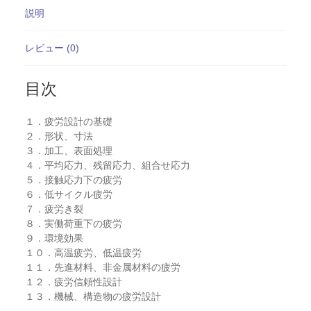
説明
レビュー (0)
目次
１．疲労設計の基礎
２．形状、寸法
３．加工、表面処理
４．平均応力、残留応力、組合せ応力
５．接触応力下の疲労
６．低サイクル疲労
７．疲労き裂
８．実働荷重下の疲労
９．環境効果
１０．高温疲労、低温疲労
１１．先進材料、非金属材料の疲労
１２．疲労信頼性設計
１３．機械、構造物の疲労設計