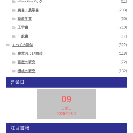
ペーパーバック
(11)
農書・農学書
(233)
畜産学書
(60)
工学書
(210)
一般書
(17)
すべての雑誌
(322)
農業および園芸
(118)
畜産の研究
(72)
機械の研究
(132)
営業日
09
日曜日
2026年08月
注目書籍