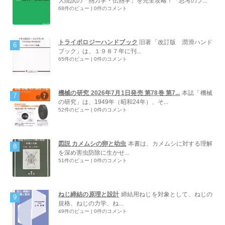
大院試の「熱力学・伝熱学」を完全攻略！「思考のプ...
68件のビュー
|
0件のコメント
トライボロジーハンドブック
旧著「改訂版 潤滑ハンド
ブック」は、１９８７年に刊...
65件のビュー
|
0件のコメント
機械の研究 2026年7月1日発売 第78巻 第7...
本誌「機械
の研究」は、1949年（昭和24年）、そ...
52件のビュー
|
0件のコメント
図説 カメムシの卵と幼虫
本書は、カメムシに対する理解
を深め害虫防除に生かせ...
51件のビュー
|
0件のコメント
ねじ締結の原理と設計
締結用ねじを対象として、ねじの
規格、ねじの力学、ね...
49件のビュー
|
0件のコメント