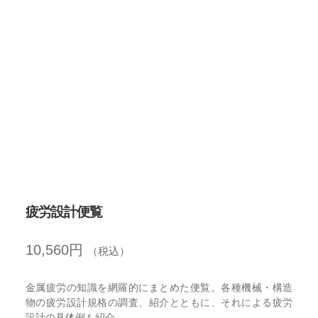
開
を
展
開
疲労設計便覧
10,560
円
（税込）
金属疲労の知識を網羅的にまとめた便覧。各種機械・構造
物の疲労設計規格の調査、紹介とともに、それによる疲労
設計の具体例も紹介。