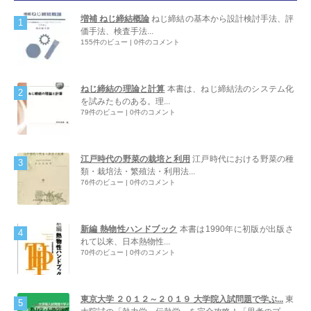
増補 ねじ締結概論
ねじ締結の基本から設計検討手法、評
価手法、検査手法...
155件のビュー
|
0件のコメント
ねじ締結の理論と計算
本書は、ねじ締結法のシステム化
を試みたものある。理...
79件のビュー
|
0件のコメント
江戸時代の野菜の栽培と利用
江戸時代における野菜の種
類・栽培法・繁殖法・利用法...
76件のビュー
|
0件のコメント
新編 熱物性ハンドブック
本書は1990年に初版が出版さ
れて以来、日本熱物性...
70件のビュー
|
0件のコメント
東京大学 ２０１２～２０１９ 大学院入試問題で学ぶ...
東