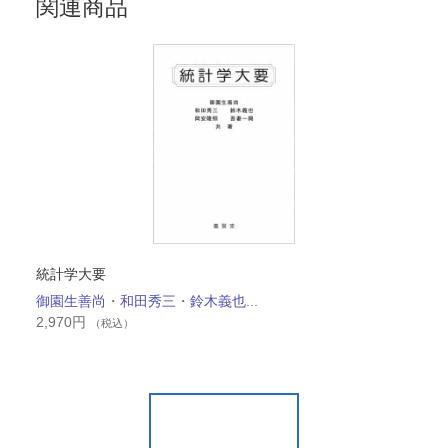
関連商品
統計学大要
御園生善尚
・
和田秀三
・
鈴木義也
...
2,970
円
（税込）