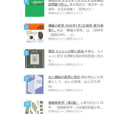
試問題で学ぶ...
東大院試の「熱力学・伝
熱学」を完全攻略！「思考のプ...
60件のビュー
|
0件のコメント
機械の研究 2026年7月1日発売 第78巻
第7...
本誌「機械の研究」は、1949年
（昭和24年）、そ...
58件のビュー
|
0件のコメント
図説 カメムシの卵と幼虫
本書は、カメ
ムシに対する理解を深め害虫防除に生か
せ...
50件のビュー
|
0件のコメント
ねじ締結の原理と設計
締結用ねじを対
象として、ねじの規格、ねじの力学、
ね...
50件のビュー
|
0件のコメント
植物医科学（第2版）
上巻刊行から13
年、「植物医科学」の全編完結版が全...
47件のビュー
|
0件のコメント