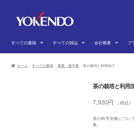
ナ
コ
ビ
ン
ゲ
テ
ー
ン
シ
ツ
すべての書籍
すべての雑誌
会社概要
プ
ョ
へ
ン
ス
へ
キ
ス
ッ
ホーム
すべての書籍
農書・農学書
茶の栽培と利用加工
キ
プ
ッ
プ
茶の栽培と利用
7,920
円
（税込）
茶の科学全般につい
集。