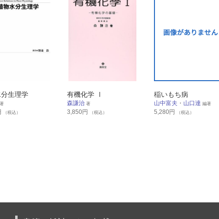
水分生理学
有機化学 Ⅰ
稲いもち病
森謙治
山中富夫
・
山口達
著
著
編著
円
3,850
円
5,280
円
（税込）
（税込）
（税込）