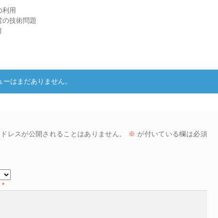
の利用
営の技術問題
引
ー
ューはまだありません。
アドレスが公開されることはありません。
※
が付いている欄は必須
ー
*