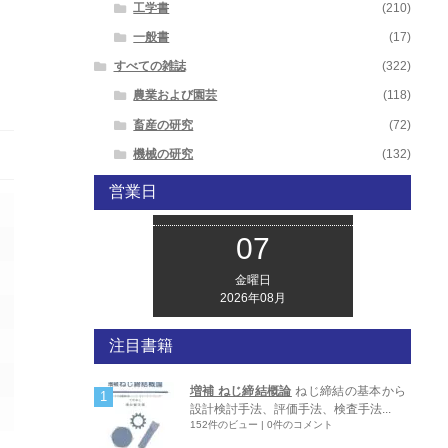
工学書
(210)
一般書
(17)
すべての雑誌
(322)
農業および園芸
(118)
畜産の研究
(72)
機械の研究
(132)
営業日
07
金曜日
2026年08月
注目書籍
増補 ねじ締結概論
ねじ締結の基本から
設計検討手法、評価手法、検査手法...
152件のビュー
|
0件のコメント