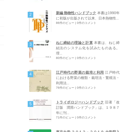
新編 熱物性ハンドブック
本書は1990年
に初版が出版されて以来、日本熱物性...
86件のビュー
|
0件のコメント
ねじ締結の理論と計算
本書は、ねじ締
結法のシステム化を試みたものある。
理...
80件のビュー
|
0件のコメント
江戸時代の野菜の栽培と利用
江戸時代
における野菜の種類・栽培法・繁殖法・
利用法...
76件のビュー
|
0件のコメント
トライボロジーハンドブック
旧著「改
訂版 潤滑ハンドブック」は、１９８７
年に刊...
71件のビュー
|
0件のコメント
東京大学 ２０１２～２０１９ 大学院入