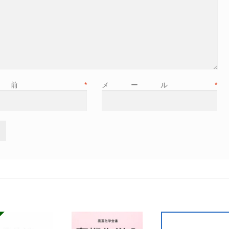
名前
*
メール
*