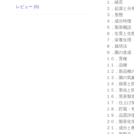
１．緒言
レビュー (0)
２．起源と分
３．形態
４．成分特徴
５．製茶概説
６．生育と生
７．栄養生理
８．栽培法
９．園の造成
１０．育種
１１．品種
１２．新品種
１３．園の気
１４．病害と
１５．害虫と
１６．荒茶製
１７．仕上げ
１８．貯蔵・
１９．品質評
２０．製茶化
２１．成分と
２２．新製品