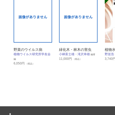
野菜のウイルス病
緑化木・林木の害虫
植物
植物ウイルス研究所学友会
小林富士雄
・
滝沢幸雄
野並浩
編著
11,000
円
3,740
編
（税込）
6,050
円
（税込）