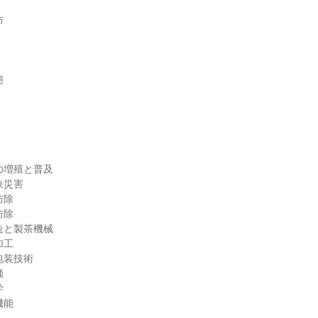
布
態
の増殖と普及
象災害
防除
防除
造と製茶機械
加工
包装技術
価
学
機能