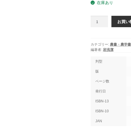
在庫あり
茶
お買い
の
栽
培
と
カテゴリー:
農書・農学書
利
編著者:
岩浅潔
用
加
判型
工
版
個
ページ数
発行日
ISBN-13
ISBN-10
JAN