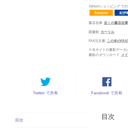
Yahoo!ショッピング
Amazon
紀伊
書店在庫:
近くの書店在庫
図書館:
カーリル
FAX注文書:
この本のFA
※当サイトの書影データ
書影のダウンロード:
メイ
Twitter で共有
Facebook で共有
目次
目次