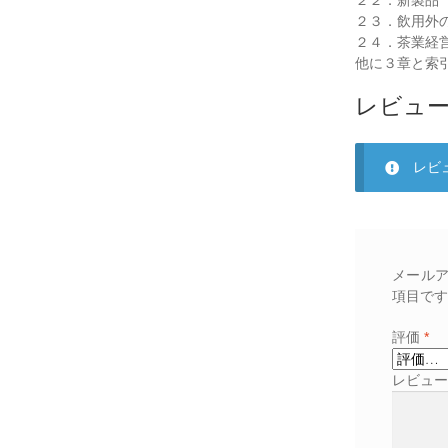
２３．飲用外
２４．茶業経
他に３章と索
レビュ
レビ
メール
項目です
評価
*
レビュ