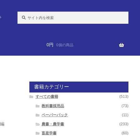
検
ト
索:
0
円
0個の商品
書籍カテゴリー
すべての書籍
(513)
教科書採用品
(73)
ペーパーバック
(11)
編
農書・農学書
(233)
畜産学書
(60)