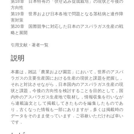
第18章 日本特有の「伏せ込み促成栽培」の現状と今後の
方向性
第19章 世界および日本各地で問題となる茎枯病と連作障
害対策
第20章 国際競争に対応した日本のアスパラガス生産の戦
略と展開
引用文献・著者一覧
説明
本書は，雑誌「農業および園芸」において，世界のアスパ
ラガスの主要生産国における生産の現状と課題を把握し，
それと対比させながら，日本国内のアスパラガス生産の現
状と課題，今後の方向性を検討することを目的として，国
内外のアスパラガス生産地で取材し，情報収集を行いなが
ら連載論文として掲載してきたものを編集したものであ
り，古くなった情報も一部にありますが，多くは掲載時の
データをそのまま使っています．ご容赦いただければ幸い
です．