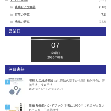
すべての雑誌
(322)
農業および園芸
(118)
畜産の研究
(72)
機械の研究
(132)
営業日
07
金曜日
2026年08月
注目書籍
増補 ねじ締結概論
ねじ締結の基本から設計検討手法、評
価手法、検査手法...
152件のビュー
|
0件のコメント
新編 熱物性ハンドブック
本書は1990年に初版が出版さ
れて以来、日本熱物性...