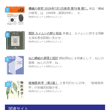
機械の研究 2026年7月1日発売 第78巻 第7...
本誌「機械
の研究」は、1949年（昭和24年）、そ...
58件のビュー
|
0件のコメント
図説 カメムシの卵と幼虫
本書は、カメムシに対する理解
を深め害虫防除に生かせ...
50件のビュー
|
0件のコメント
ねじ締結の原理と設計
締結用ねじを対象として、ねじの
規格、ねじの力学、ね...
50件のビュー
|
0件のコメント
植物医科学（第2版）
上巻刊行から13年、「植物医科
学」の全編完結版が全...
46件のビュー
|
0件のコメント
関連サイト