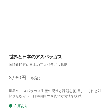
開
を
展
開
世界と日本のアスパラガス
国際化時代の日本のアスパラガス栽培
3,960
円
（税込）
世界のアスパラガス生産の現状と課題を把握し，それと対
比させながら，日本国内の今後の方向性を検討。
在庫あり