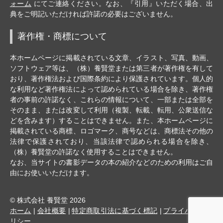
ォーム
にてご連絡ください。なお、『引用』いただく場合、出
典をご明記いただければ許諾の必要はございません。
著作権・商標について
本ホームページに掲載されている文章、イラスト、写真、動画、
ソフトウェア等は、（株）養賢堂または第三者が著作権を有して
おり、著作権法および国際条約により保護されています。個人的
な利用など著作権法によって認められている場合を除き、著作権
者の事前の許諾なく、これらの情報について、一部または全部を
そのまま、または改変して利用（複製、転載、転用、公衆送信な
どを含みます）することはできません。また、本ホームページに
掲載されている商標、ロゴマーク、商号などは、商標法その他の
法律で保護されており、当該法律で認められる場合を除き、
（株）養賢堂の許諾なく使用することはできません。
なお、当サイトの書影データの本の紹介などのための利用はご自
由にお使いいただけます。
© 株式会社 養賢堂 2026
ホーム
会社概要
特定商取引法に基づく標記
プライバシーポ
リシー