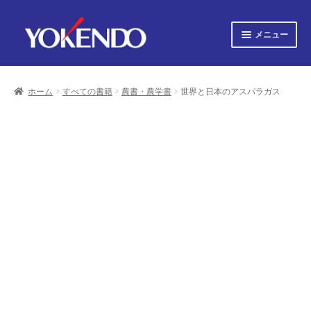
ナ
コ
メニュー
ビ
ン
ゲ
テ
サ
すべての書籍
ー
ン
ブ
シ
ツ
ホーム
すべての書籍
農書・農学書
世界と日本のアスパラガス
メ
サ
ョ
へ
すべての雑誌
ニ
ブ
ン
ス
ュ
へ
キ
メ
サ
会社概要
ー
ス
ッ
ニ
ブ
キ
プ
を
ュ
メ
プライバシーポリシー
ッ
展
ー
ニ
プ
開
を
ュ
サ
お知らせ
展
ー
ブ
開
を
メ
サ
お問い合わせ
展
ニ
ブ
開
ュ
メ
オンライン図書目録
ー
ニ
を
ュ
展
ー