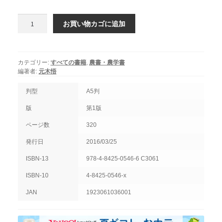
世
お買い物カゴに追加
界
と
日
本
カテゴリー:
すべての書籍
,
農書・農学書
の
編著者:
元木悟
ア
ス
判型
A5判
パ
版
第1版
ラ
ガ
ページ数
320
ス
発行日
2016/03/25
個
ISBN-13
978-4-8425-0546-6 C3061
ISBN-10
4-8425-0546-x
JAN
1923061036001