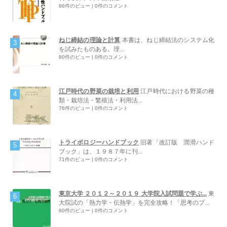
86件のビュー
|
0件のコメント
ねじ締結の理論と計算
本書は、ねじ締結法のシステム化
を試みたものある。理...
80件のビュー
|
0件のコメント
江戸時代の野菜の栽培と利用
江戸時代における野菜の種
類・栽培法・繁殖法・利用法...
76件のビュー
|
0件のコメント
トライボロジーハンドブック
旧著「改訂版 潤滑ハンド
ブック」は、１９８７年に刊...
71件のビュー
|
0件のコメント
東京大学 ２０１２～２０１９ 大学院入試問題で学ぶ...
東
大院試の「熱力学・伝熱学」を完全攻略！「思考のプ...
60件のビュー
|
0件のコメント