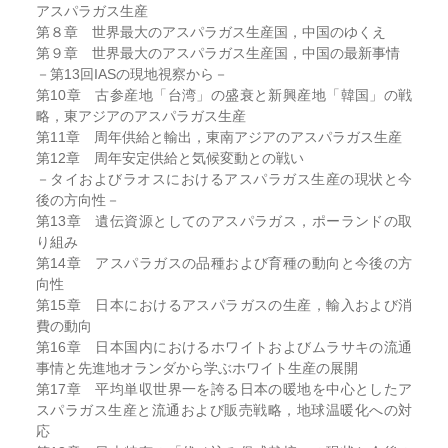
アスパラガス生産
第８章 世界最大のアスパラガス生産国，中国のゆくえ
第９章 世界最大のアスパラガス生産国，中国の最新事情
－第13回IASの現地視察から－
第10章 古参産地「台湾」の盛衰と新興産地「韓国」の戦
略，東アジアのアスパラガス生産
第11章 周年供給と輸出，東南アジアのアスパラガス生産
第12章 周年安定供給と気候変動との戦い
－タイおよびラオスにおけるアスパラガス生産の現状と今
後の方向性－
第13章 遺伝資源としてのアスパラガス，ポーランドの取
り組み
第14章 アスパラガスの品種および育種の動向と今後の方
向性
第15章 日本におけるアスパラガスの生産，輸入および消
費の動向
第16章 日本国内におけるホワイトおよびムラサキの流通
事情と先進地オランダから学ぶホワイト生産の展開
第17章 平均単収世界一を誇る日本の暖地を中心としたア
スパラガス生産と流通および販売戦略，地球温暖化への対
応