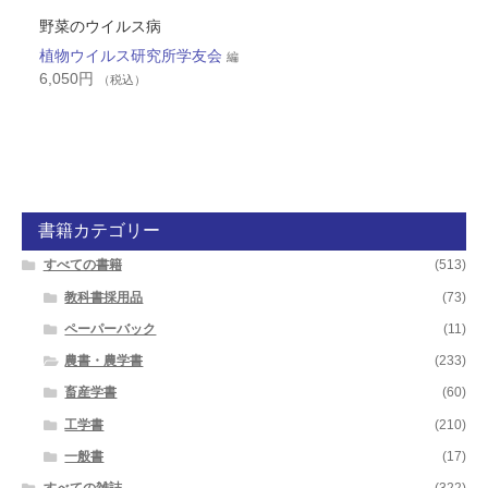
野菜のウイルス病
植物ウイルス研究所学友会
編
6,050
円
（税込）
書籍カテゴリー
すべての書籍
(513)
教科書採用品
(73)
ペーパーバック
(11)
農書・農学書
(233)
畜産学書
(60)
工学書
(210)
一般書
(17)