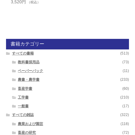
3,520
円
（税込）
書籍カテゴリー
すべての書籍
(513)
教科書採用品
(73)
ペーパーバック
(11)
農書・農学書
(233)
畜産学書
(60)
工学書
(210)
一般書
(17)
すべての雑誌
(322)
農業および園芸
(118)
畜産の研究
(72)