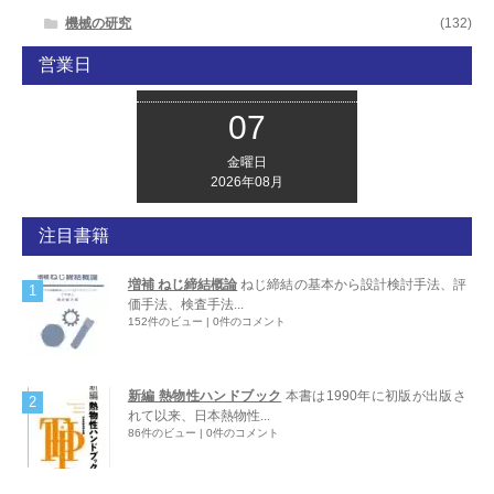
機械の研究
(132)
営業日
07
金曜日
2026年08月
注目書籍
増補 ねじ締結概論
ねじ締結の基本から設計検討手法、評
価手法、検査手法...
152件のビュー
|
0件のコメント
新編 熱物性ハンドブック
本書は1990年に初版が出版さ
れて以来、日本熱物性...
86件のビュー
|
0件のコメント