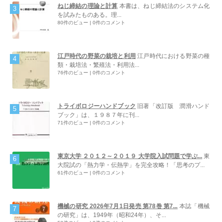
ねじ締結の理論と計算
本書は、ねじ締結法のシステム化
を試みたものある。理...
80件のビュー
|
0件のコメント
江戸時代の野菜の栽培と利用
江戸時代における野菜の種
類・栽培法・繁殖法・利用法...
76件のビュー
|
0件のコメント
トライボロジーハンドブック
旧著「改訂版 潤滑ハンド
ブック」は、１９８７年に刊...
71件のビュー
|
0件のコメント
東京大学 ２０１２～２０１９ 大学院入試問題で学ぶ...
東
大院試の「熱力学・伝熱学」を完全攻略！「思考のプ...
61件のビュー
|
0件のコメント
機械の研究 2026年7月1日発売 第78巻 第7...
本誌「機械
の研究」は、1949年（昭和24年）、そ...