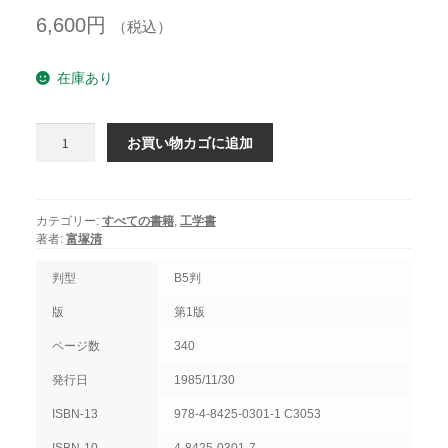
開
を
6,600
円
展
（税込）
開
在庫あり
二
お買い物カゴに追加
サ
イ
ク
ル
カテゴリー:
すべての書籍
,
工学書
機
著者:
富塚清
関
個
判型
B5判
版
第1版
ページ数
340
発行日
1985/11/30
ISBN-13
978-4-8425-0301-1 C3053