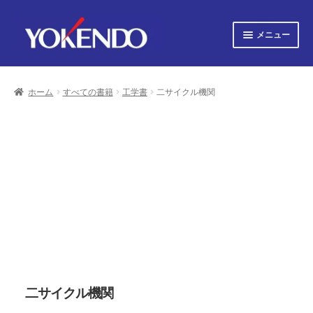
ナ
コ
メニュー
ビ
ン
ゲ
テ
サ
すべての書籍
ー
ン
ブ
シ
ツ
ホーム
すべての書籍
工学書
二サイクル機関
メ
サ
ョ
へ
すべての雑誌
ニ
ブ
ン
ス
ュ
へ
キ
メ
サ
会社概要
ー
ス
ッ
ニ
ブ
キ
プ
を
ュ
メ
プライバシーポリシー
ッ
展
ー
ニ
プ
開
を
ュ
サ
お知らせ
展
ー
ブ
開
を
メ
サ
お問い合わせ
展
ニ
ブ
開
ュ
メ
オンライン図書目録
ー
ニ
を
ュ
二サイクル機関
展
ー