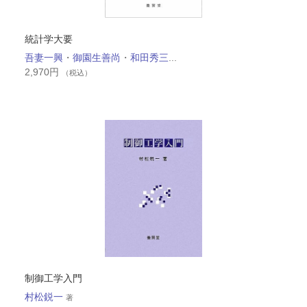
統計学大要
吾妻一興
・
御園生善尚
・
和田秀三
...
2,970
円
（税込）
制御工学入門
村松鋭一
著