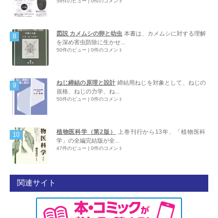
58件のビュー
|
0件のコメント
図説 カメムシの卵と幼虫
本書は、カメムシに対する理解
を深め害虫防除に生かせ...
50件のビュー
|
0件のコメント
ねじ締結の原理と設計
締結用ねじを対象として、ねじの
規格、ねじの力学、ね...
50件のビュー
|
0件のコメント
植物医科学（第2版）
上巻刊行から13年、「植物医科
学」の全編完結版が全...
47件のビュー
|
0件のコメント
関連サイト