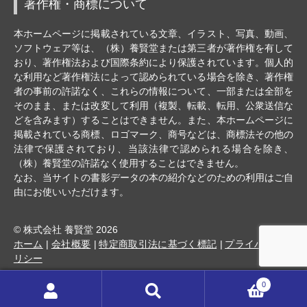
著作権・商標について
本ホームページに掲載されている文章、イラスト、写真、動画、
ソフトウェア等は、（株）養賢堂または第三者が著作権を有して
おり、著作権法および国際条約により保護されています。個人的
な利用など著作権法によって認められている場合を除き、著作権
者の事前の許諾なく、これらの情報について、一部または全部を
そのまま、または改変して利用（複製、転載、転用、公衆送信な
どを含みます）することはできません。また、本ホームページに
掲載されている商標、ロゴマーク、商号などは、商標法その他の
法律で保護されており、当該法律で認められる場合を除き、
（株）養賢堂の許諾なく使用することはできません。
なお、当サイトの書影データの本の紹介などのための利用はご自
由にお使いいただけます。
© 株式会社 養賢堂 2026
ホーム
会社概要
特定商取引法に基づく標記
プライバシーポ
リシー
0
検