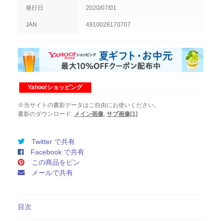
7
発行日
2020/07/01
月
1
JAN
4910028170707
日
発
売
第
72
巻
Yahoo!ショッピング
第
7
※当サイトの書影データはご自由にお使いください。
号
書影のダウンロード:
メイン画像
,
サブ画像[1]
個
Twitter で共有
Facebook で共有
この商品をピン
メールで共有
目次