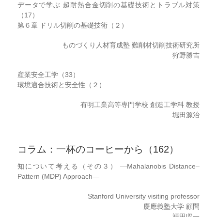
データで学ぶ 超耐熱合金切削の基礎技術とトラブル対策
（17）
第６章 ドリル切削の基礎技術（２）
ものづくり人材育成塾 難削材切削技術研究所
狩野勝吉
産業安全工学（33）
環境適合技術と安全性（２）
有明工業高等専門学校 創造工学科 教授
堀田源治
コラム：一杯のコーヒーから（162）
知について考える（その３） ―Mahalanobis Distance–
Pattern (MDP) Approach―
Stanford University visiting professor
慶應義塾大学 顧問
福田収一