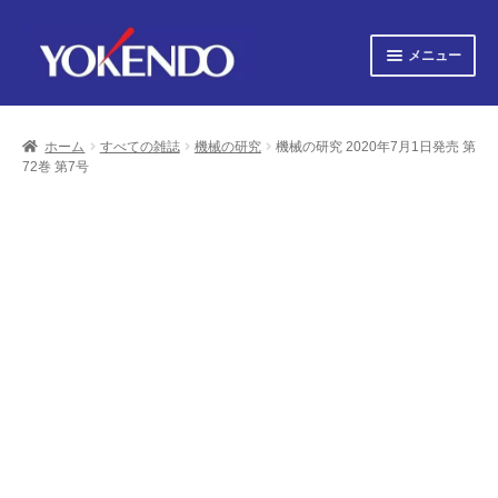
ナ
コ
メニュー
ビ
ン
ゲ
テ
サ
すべての書籍
ー
ン
ブ
シ
ツ
ホーム
すべての雑誌
機械の研究
機械の研究 2020年7月1日発売 第
メ
サ
ョ
へ
すべての雑誌
72巻 第7号
ニ
ブ
ン
ス
ュ
へ
キ
メ
サ
会社概要
ー
ス
ッ
ニ
ブ
キ
プ
を
ュ
メ
プライバシーポリシー
ッ
展
ー
ニ
プ
開
を
ュ
サ
お知らせ
展
ー
ブ
開
を
メ
サ
お問い合わせ
展
ニ
ブ
開
ュ
メ
オンライン図書目録
ー
ニ
を
ュ
展
ー