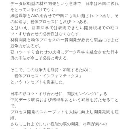
データ駆動型の材料開発という意味で、日本は米国に後れ
をとっているだけでなく、
絨毯爆撃とAIの組合せで中国にも追い越されつつあり、そ
の猛追は、粉体プロセスにも及びつつある。
とはいえ、計算科学では表現できない開発現場での勘コ
ツ・すり合わせの必要性はなくならず、
材料開発と粉体プロセスの一貫開発が必要な製品にはまだ
競争力があるが、
勘コツ・すり合わせの技術にデータ科学を融合させた日本
流の手法が今こそ必要と考える。
そこで、この競争力を維持・加速するために、
「粉体プロセス・インフォマティクス」
というコンセプトを提案した。
日本の勘コツ・すり合わせに、間接センシングによる
中間データ取得および機械学習という武器を持たせること
で、
プロセス開発のスループットを大幅に向上し開発期間を短
縮、
さらにこれまでにない性能の膜の開発、材料探索への