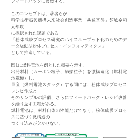
フィードバックに貢献する。
このコンセプトは、著者らが
科学技術振興機構未来社会創造事業「共通基盤」領域令和
元年度
に採択された課題である
「粉体成膜プロセス研究のハイスループット化のためのデ
ータ駆動型粉体プロセス・インフォマティクス」
として推進している。
図1に燃料電池を例とした概要を示す。
出発材料（カーボン粒子、触媒粒子）を微構造化（燃料電
池電極）し、
量産（燃料電池スタック）する間には、粉体成膜プロセス
レシピ作成と
そのサンプルの評価、さらにフィードバック・レシピ改善
を繰り返す工程がある。
燃料電池は、材料自体の性能だけでなく、粉体成膜プロセ
スに基づく微構造の
つくり込みが欠かせない。