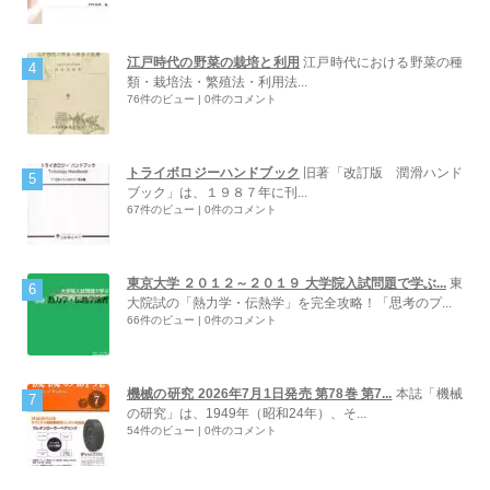
江戸時代の野菜の栽培と利用
江戸時代における野菜の種
類・栽培法・繁殖法・利用法...
76件のビュー
|
0件のコメント
トライボロジーハンドブック
旧著「改訂版 潤滑ハンド
ブック」は、１９８７年に刊...
67件のビュー
|
0件のコメント
東京大学 ２０１２～２０１９ 大学院入試問題で学ぶ...
東
大院試の「熱力学・伝熱学」を完全攻略！「思考のプ...
66件のビュー
|
0件のコメント
機械の研究 2026年7月1日発売 第78巻 第7...
本誌「機械
の研究」は、1949年（昭和24年）、そ...
54件のビュー
|
0件のコメント