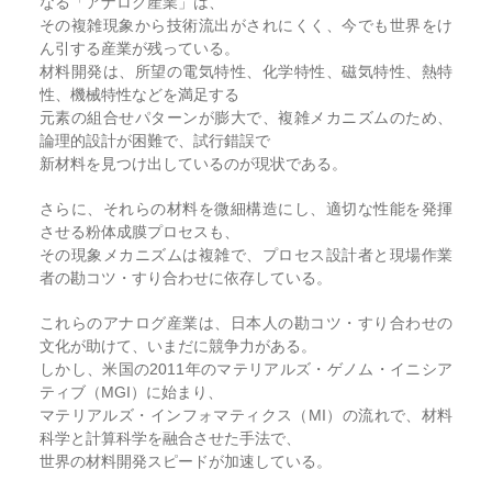
なる「アナログ産業」は、
その複雑現象から技術流出がされにくく、今でも世界をけ
ん引する産業が残っている。
材料開発は、所望の電気特性、化学特性、磁気特性、熱特
性、機械特性などを満足する
元素の組合せパターンが膨大で、複雑メカニズムのため、
論理的設計が困難で、試行錯誤で
新材料を見つけ出しているのが現状である。
さらに、それらの材料を微細構造にし、適切な性能を発揮
させる粉体成膜プロセスも、
その現象メカニズムは複雑で、プロセス設計者と現場作業
者の勘コツ・すり合わせに依存している。
これらのアナログ産業は、日本人の勘コツ・すり合わせの
文化が助けて、いまだに競争力がある。
しかし、米国の2011年のマテリアルズ・ゲノム・イニシア
ティブ（MGI）に始まり、
マテリアルズ・インフォマティクス（MI）の流れで、材料
科学と計算科学を融合させた手法で、
世界の材料開発スピードが加速している。