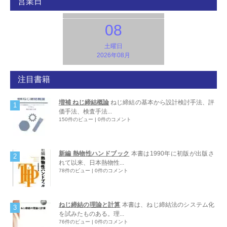
営業日
08
土曜日
2026年08月
注目書籍
増補 ねじ締結概論
ねじ締結の基本から設計検討手法、評
価手法、検査手法...
150件のビュー
|
0件のコメント
新編 熱物性ハンドブック
本書は1990年に初版が出版さ
れて以来、日本熱物性...
78件のビュー
|
0件のコメント
ねじ締結の理論と計算
本書は、ねじ締結法のシステム化
を試みたものある。理...
76件のビュー
|
0件のコメント