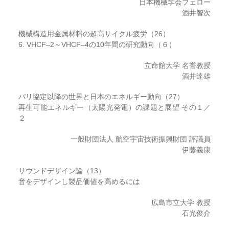
日本機械学会フェロー
酒井智次
機械構造用金属材料の超高サイクル疲労（26）
6. VHCF–2～VHCF–4の10年間の研究動向（６）
立命館大学 名誉教授
酒井達雄
パリ協定以降の世界と日本のエネルギー動向（27）
再生可能エネルギー（太陽光発電）の課題と展望 その１／
２
一般財団法人 航空宇宙技術振興財団 評議員
伊藤義康
サウンドデザイン論（13）
音をデザインし製品価値を高めるには
広島市立大学 教授
石光俊介