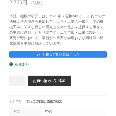
2,750
円
（税込）
本誌「機械の研究」は、1949年（昭和24年）、それまでの
機械工学の概念を脱却して、工学・工業の一環としての機
械工学に関する新しい研究と技術の進歩を提供する事をそ
の主眼に創刊した月刊誌です。工学全般・工業に関連した
研究分野において、最新かつ重要な学理および興味深い研
究成果を平易に解説しています。
お得な定期購読はこちら
在庫あり
機
お買い物カゴに追加
械
の
研
究
カテゴリー:
すべての雑誌
,
機械の研究
2020
年
判型
B5判