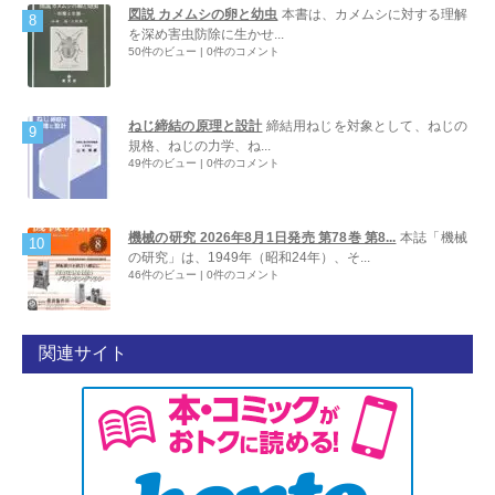
図説 カメムシの卵と幼虫
本書は、カメムシに対する理解
を深め害虫防除に生かせ...
50件のビュー
|
0件のコメント
ねじ締結の原理と設計
締結用ねじを対象として、ねじの
規格、ねじの力学、ね...
49件のビュー
|
0件のコメント
機械の研究 2026年8月1日発売 第78巻 第8...
本誌「機械
の研究」は、1949年（昭和24年）、そ...
46件のビュー
|
0件のコメント
関連サイト