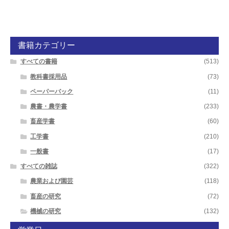
書籍カテゴリー
すべての書籍
(513)
教科書採用品
(73)
ペーパーバック
(11)
農書・農学書
(233)
畜産学書
(60)
工学書
(210)
一般書
(17)
すべての雑誌
(322)
農業および園芸
(118)
畜産の研究
(72)
機械の研究
(132)