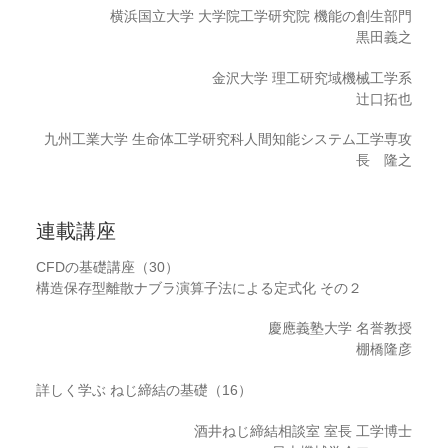
横浜国立大学 大学院工学研究院 機能の創生部門
黒田義之
金沢大学 理工研究域機械工学系
辻口拓也
九州工業大学 生命体工学研究科人間知能システム工学専攻
長 隆之
連載講座
CFDの基礎講座（30）
構造保存型離散ナブラ演算子法による定式化 その２
慶應義塾大学 名誉教授
棚橋隆彦
詳しく学ぶ ねじ締結の基礎（16）
酒井ねじ締結相談室 室長 工学博士