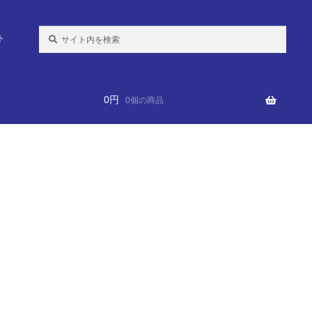
検
ト
索:
0
円
0個の商品