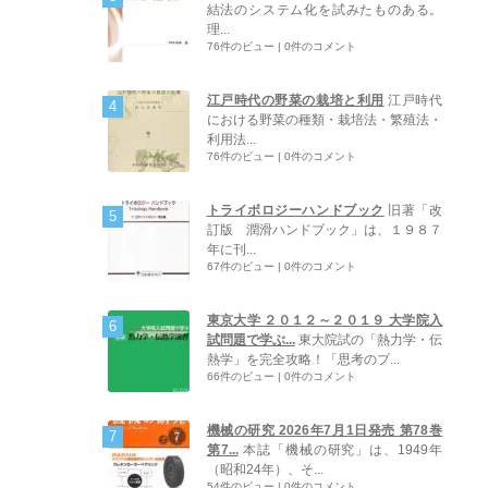
結法のシステム化を試みたものある。
理...
76件のビュー
|
0件のコメント
江戸時代の野菜の栽培と利用
江戸時代
における野菜の種類・栽培法・繁殖法・
利用法...
76件のビュー
|
0件のコメント
トライボロジーハンドブック
旧著「改
訂版 潤滑ハンドブック」は、１９８７
年に刊...
67件のビュー
|
0件のコメント
東京大学 ２０１２～２０１９ 大学院入
試問題で学ぶ...
東大院試の「熱力学・伝
熱学」を完全攻略！「思考のプ...
66件のビュー
|
0件のコメント
機械の研究 2026年7月1日発売 第78巻
第7...
本誌「機械の研究」は、1949年
（昭和24年）、そ...
54件のビュー
|
0件のコメント