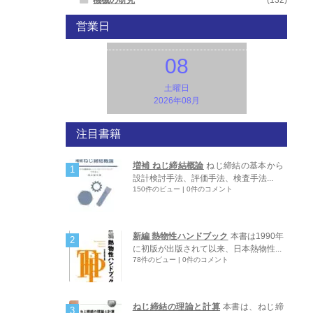
営業日
08
土曜日
2026年08月
注目書籍
増補 ねじ締結概論
ねじ締結の基本から
設計検討手法、評価手法、検査手法...
150件のビュー
|
0件のコメント
新編 熱物性ハンドブック
本書は1990年
に初版が出版されて以来、日本熱物性...
78件のビュー
|
0件のコメント
ねじ締結の理論と計算
本書は、ねじ締