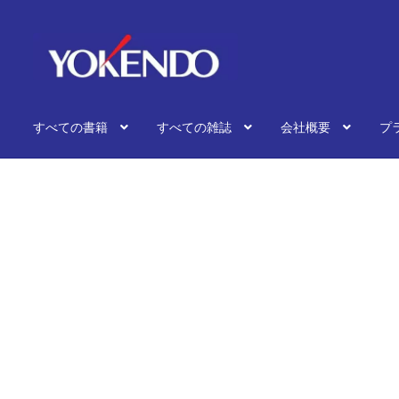
ナ
コ
ビ
ン
ゲ
テ
ー
ン
シ
ツ
すべての書籍
すべての雑誌
会社概要
プ
ョ
へ
ン
ス
へ
キ
ス
ッ
キ
プ
ッ
プ