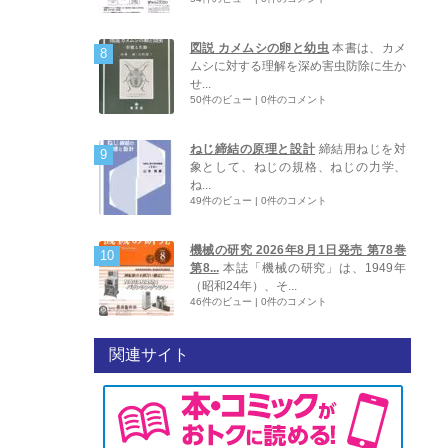
図説 カメムシの卵と幼虫
本書は、カメ
ムシに対する理解を深め害虫防除に生か
せ...
50件のビュー
|
0件のコメント
ねじ締結の原理と設計
締結用ねじを対
象として、ねじの規格、ねじの力学、
ね...
49件のビュー
|
0件のコメント
機械の研究 2026年8月1日発売 第78巻
第8...
本誌「機械の研究」は、1949年
（昭和24年）、そ...
46件のビュー
|
0件のコメント
関連サイト