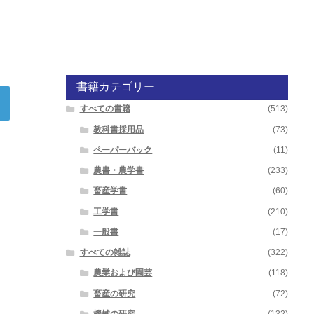
書籍カテゴリー
すべての書籍
(513)
教科書採用品
(73)
ペーパーバック
(11)
農書・農学書
(233)
畜産学書
(60)
工学書
(210)
一般書
(17)
すべての雑誌
(322)
農業および園芸
(118)
畜産の研究
(72)
機械の研究
(132)