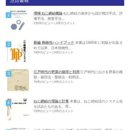
注目書籍
増補 ねじ締結概論
ねじ締結の基本から設計検討手法、評
価手法、検査手法...
150件のビュー
|
0件のコメント
新編 熱物性ハンドブック
本書は1990年に初版が出版さ
れて以来、日本熱物性...
78件のビュー
|
0件のコメント
江戸時代の野菜の栽培と利用
江戸時代における野菜の種
類・栽培法・繁殖法・利用法...
76件のビュー
|
0件のコメント
ねじ締結の理論と計算
本書は、ねじ締結法のシステム化
を試みたものある。理...
76件のビュー
|
0件のコメント