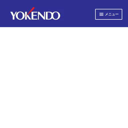
ナ
コ
メニュー
ビ
ン
ゲ
テ
サ
すべての書籍
ー
ン
ブ
シ
ツ
メ
サ
ョ
へ
すべての雑誌
ニ
ブ
ン
ス
ュ
へ
キ
メ
サ
会社概要
ー
ス
ッ
ニ
ブ
キ
プ
を
ュ
メ
プライバシーポリシー
ッ
展
ー
ニ
プ
開
を
ュ
サ
お知らせ
展
ー
ブ
開
を
メ
サ
お問い合わせ
展
ニ
ブ
開
ュ
メ
オンライン図書目録
ー
ニ
を
ュ
展
ー