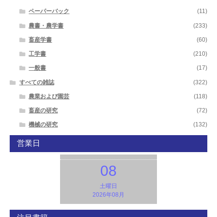
ペーパーバック
(11)
農書・農学書
(233)
畜産学書
(60)
工学書
(210)
一般書
(17)
すべての雑誌
(322)
農業および園芸
(118)
畜産の研究
(72)
機械の研究
(132)
営業日
08
土曜日
2026年08月