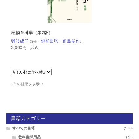
植物医科学（第2版）
難波成任
・
鍵和田聡
・
前島健作
...
監修
3,960
円
（税込）
1件の結果を表示中
書籍カテゴリー
すべての書籍
(513)
教科書採用品
(73)