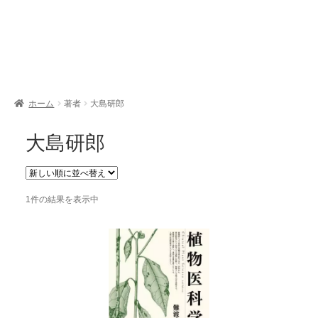
開
を
展
開
ホーム
著者
大島研郎
大島研郎
1件の結果を表示中