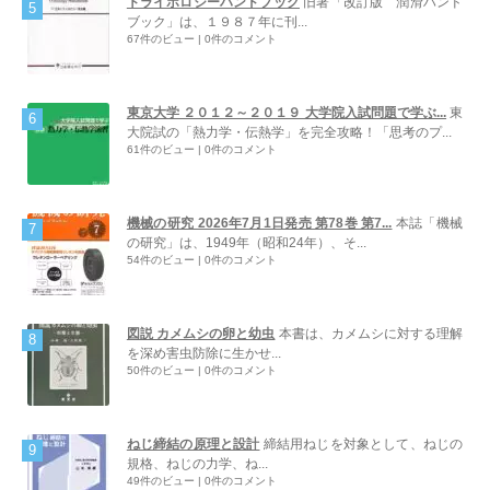
トライボロジーハンドブック
旧著「改訂版 潤滑ハンド
ブック」は、１９８７年に刊...
67件のビュー
|
0件のコメント
東京大学 ２０１２～２０１９ 大学院入試問題で学ぶ...
東
大院試の「熱力学・伝熱学」を完全攻略！「思考のプ...
61件のビュー
|
0件のコメント
機械の研究 2026年7月1日発売 第78巻 第7...
本誌「機械
の研究」は、1949年（昭和24年）、そ...
54件のビュー
|
0件のコメント
図説 カメムシの卵と幼虫
本書は、カメムシに対する理解
を深め害虫防除に生かせ...
50件のビュー
|
0件のコメント
ねじ締結の原理と設計
締結用ねじを対象として、ねじの
規格、ねじの力学、ね...
49件のビュー
|
0件のコメント