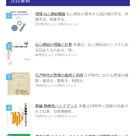
注目書籍
増補 ねじ締結概論
ねじ締結の基本から設計検討手法、評
価手法、検査手法...
157件のビュー
|
0件のコメント
ねじ締結の理論と計算
本書は、ねじ締結法のシステム化
を試みたものある。理...
80件のビュー
|
0件のコメント
江戸時代の野菜の栽培と利用
江戸時代における野菜の種
類・栽培法・繁殖法・利用法...
76件のビュー
|
0件のコメント
新編 熱物性ハンドブック
本書は1990年に初版が出版さ
れて以来、日本熱物性...
73件のビュー
|
0件のコメント