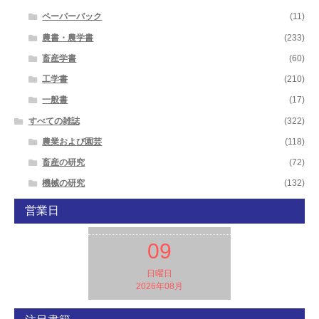
ペーパーバック
(11)
農書・農学書
(233)
畜産学書
(60)
工学書
(210)
一般書
(17)
すべての雑誌
(322)
農業および園芸
(118)
畜産の研究
(72)
機械の研究
(132)
営業日
09
日曜日
2026年08月