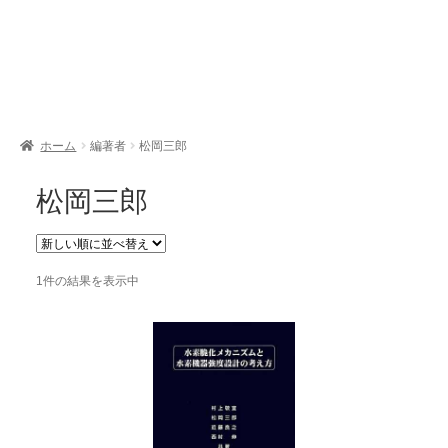
開
を
展
開
ホーム
編著者
松岡三郎
松岡三郎
1件の結果を表示中