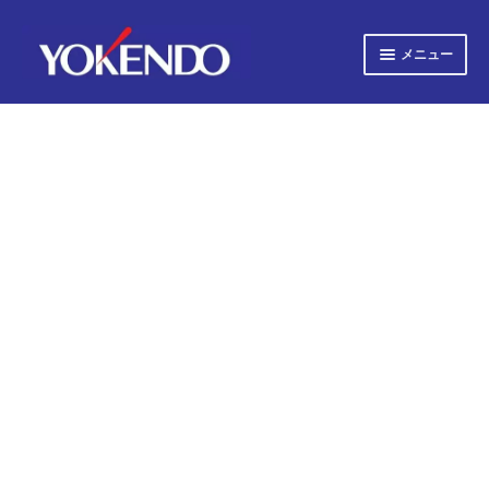
ナ
コ
メニュー
ビ
ン
ゲ
テ
サ
すべての書籍
ー
ン
ブ
シ
ツ
メ
サ
ョ
へ
すべての雑誌
ニ
ブ
ン
ス
ュ
へ
キ
メ
サ
会社概要
ー
ス
ッ
ニ
ブ
キ
プ
を
ュ
メ
プライバシーポリシー
ッ
展
ー
ニ
プ
開
を
ュ
サ
お知らせ
展
ー
ブ
開
を
メ
サ
お問い合わせ
展
ニ
ブ
開
ュ
メ
オンライン図書目録
ー
ニ
を
ュ
展
ー