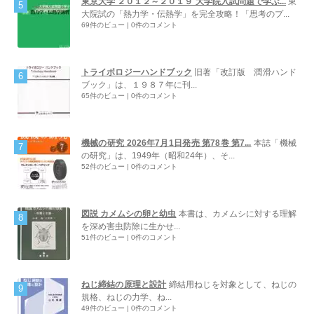
東京大学 ２０１２～２０１９ 大学院入試問題で学ぶ...
東
大院試の「熱力学・伝熱学」を完全攻略！「思考のプ...
69件のビュー
|
0件のコメント
トライボロジーハンドブック
旧著「改訂版 潤滑ハンド
ブック」は、１９８７年に刊...
65件のビュー
|
0件のコメント
機械の研究 2026年7月1日発売 第78巻 第7...
本誌「機械
の研究」は、1949年（昭和24年）、そ...
52件のビュー
|
0件のコメント
図説 カメムシの卵と幼虫
本書は、カメムシに対する理解
を深め害虫防除に生かせ...
51件のビュー
|
0件のコメント
ねじ締結の原理と設計
締結用ねじを対象として、ねじの
規格、ねじの力学、ね...
49件のビュー
|
0件のコメント