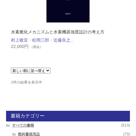
水素脆化メカニズムと水素機器強度設計の考え方
村上敬宜
・
松岡三郎
・
近藤良之
...
22,000
円
（税込）
1件の結果を表示中
書籍カテゴリー
すべての書籍
(513)
教科書採用品
(73)