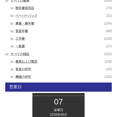
すべての書籍
(514)
教科書採用品
(73)
ペーパーバック
(11)
農書・農学書
(234)
畜産学書
(60)
工学書
(210)
一般書
(17)
すべての雑誌
(322)
農業および園芸
(118)
畜産の研究
(72)
機械の研究
(132)
営業日
07
金曜日
2026年08月