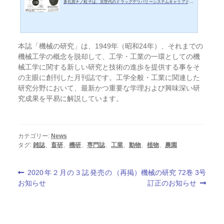
多孔質ナノ粒子は、次世代のドラッグデリバリーシステムキャリアとし
て非常に魅力的なナノ素子である。これに発熱機能を付与できれば、生
体内で化学的な反応場を作ることができるとともに、新たな治療法が生
まれる可能性も出てくる。低侵襲治療が主流となっている現代医療にお
いて、副作用の少ないがん治療法として、磁性ナノ粒子を用いた温熱療
本誌「機械の研究」は、1949年（昭和24年）、それまでの
法の研究開発がおこなわれている。これは、がん細胞表層に発現する抗
原に磁性ナノ粒子を提供し、それを発熱させて悪性細...
機械工学の概念を脱却して、工学・工業の一環としての機
械工学に関する新しい研究と技術の進歩を提供する事をそ
の主眼に創刊した月刊誌です。工学全般・工業に関連した
研究分野において、最新かつ重要な学理および興味深い研
究成果を平易に解説しています。
カテゴリー:
News
タグ:
雑誌
、
畜研
、
機研
、
専門誌
、
工業
、
動物
、
植物
、
農園
投
前
次
2020年２月の３誌発売の
（再掲）機械の研究 72巻 3号
の
の
お知らせ
訂正のお知らせ
稿
投
投
稿:
稿:
ナ