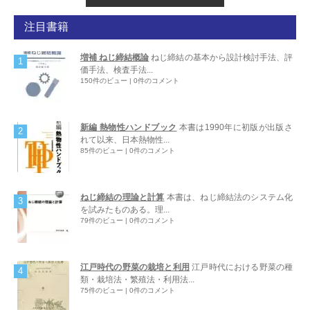
注目書籍
増補 ねじ締結概論
ねじ締結の基本から設計検討手法、評
価手法、検査手法...
150件のビュー
|
0件のコメント
新編 熱物性ハンドブック
本書は1990年に初版が出版さ
れて以来、日本熱物性...
85件のビュー
|
0件のコメント
ねじ締結の理論と計算
本書は、ねじ締結法のシステム化
を試みたものある。理...
79件のビュー
|
0件のコメント
江戸時代の野菜の栽培と利用
江戸時代における野菜の種
類・栽培法・繁殖法・利用法...
75件のビュー
|
0件のコメント