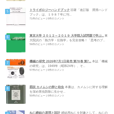
トライボロジーハンドブック
旧著「改訂版 潤滑ハンド
ブック」は、１９８７年に刊...
71件のビュー
|
0件のコメント
東京大学 ２０１２～２０１９ 大学院入試問題で学ぶ...
東
大院試の「熱力学・伝熱学」を完全攻略！「思考のプ...
59件のビュー
|
0件のコメント
機械の研究 2026年7月1日発売 第78巻 第7...
本誌「機械
の研究」は、1949年（昭和24年）、そ...
57件のビュー
|
0件のコメント
図説 カメムシの卵と幼虫
本書は、カメムシに対する理解
を深め害虫防除に生かせ...
50件のビュー
|
0件のコメント
ねじ締結の原理と設計
締結用ねじを対象として、ねじの