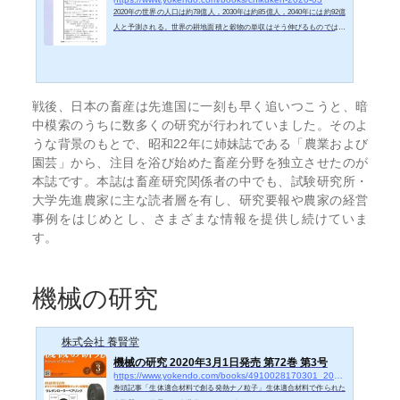
2020年の世界の人口は約78億人，2030年は約85億人，2040年には約92億
人と予測される。世界の耕地面積と穀物の単収はそう伸びるものではな
い。しかも，地球温暖化を原因とする世界の気象変動は食料生産に対し
て負の効果をもたらすと考えられている。一方，国内では人口の減少，
経済格差の拡大，農業人口の減少，食料自給率の低下が問題となってい
る。そのような中で，これからの食料生産と消費をどのように考えてい
戦後、日本の畜産は先進国に一刻も早く追いつこうと、暗
くか，国民一人一人が関心を持つべきテーマであろう。「日本の畜産と
農業のレビュー」シリーズでは，日本の畜産と農業，...
中模索のうちに数多くの研究が行われていました。そのよ
うな背景のもとで、昭和22年に姉妹誌である「農業および
園芸」から、注目を浴び始めた畜産分野を独立させたのが
本誌です。本誌は畜産研究関係者の中でも、試験研究所・
大学先進農家に主な読者層を有し、研究要報や農家の経営
事例をはじめとし、さまざまな情報を提供し続けていま
す。
機械の研究
株式会社 養賢堂
機械の研究 2020年3月1日発売 第72巻 第3号
https://www.yokendo.com/books/4910028170301_2020-03-01
巻頭記事「生体適合材料で創る発熱ナノ粒子」生体適合材料で作られた