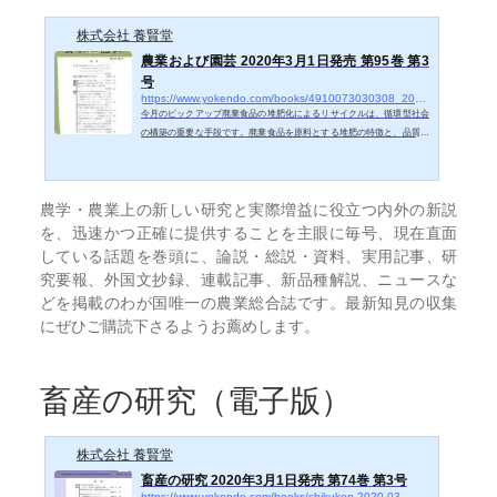
開
を
展
株式会社 養賢堂
開
農業および園芸 2020年3月1日発売 第95巻 第3
号
https://www.yokendo.com/books/4910073030308_2020-03-01
今月のピックアップ廃棄食品の堆肥化によるリサイクルは、循環型社会
の構築の重要な手段です。廃棄食品を原料とする堆肥の特徴と、品質向
上技術を紹介します。
農学・農業上の新しい研究と実際増益に役立つ内外の新説
を、迅速かつ正確に提供することを主眼に毎号、現在直面
している話題を巻頭に、論説・総説・資料、実用記事、研
究要報、外国文抄録、連載記事、新品種解説、ニュースな
どを掲載のわが国唯一の農業総合誌です。最新知見の収集
にぜひご購読下さるようお薦めします。
畜産の研究（電子版）
株式会社 養賢堂
畜産の研究 2020年3月1日発売 第74巻 第3号
https://www.yokendo.com/books/chikuken-2020-03