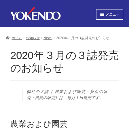
ナ
コ
メニュー
ビ
ン
ゲ
テ
サ
すべての書籍
ー
ン
ブ
シ
ツ
ホーム
お知らせ
News
2020年３月の３誌発売のお知らせ
メ
サ
ョ
へ
すべての雑誌
ニ
ブ
ン
ス
ュ
へ
キ
メ
2020年３月の３誌発売
サ
会社概要
ー
ス
ッ
ニ
ブ
キ
プ
を
ュ
のお知らせ
メ
プライバシーポリシー
ッ
展
ー
ニ
プ
開
を
ュ
サ
お知らせ
展
ー
ブ
開
を
メ
サ
弊社の３誌（ 農業および園芸・畜産の研
お問い合わせ
展
ニ
ブ
究・機械の研究）は、毎月１日発売です。
開
ュ
メ
オンライン図書目録
ー
ニ
を
ュ
農業および園芸
展
ー