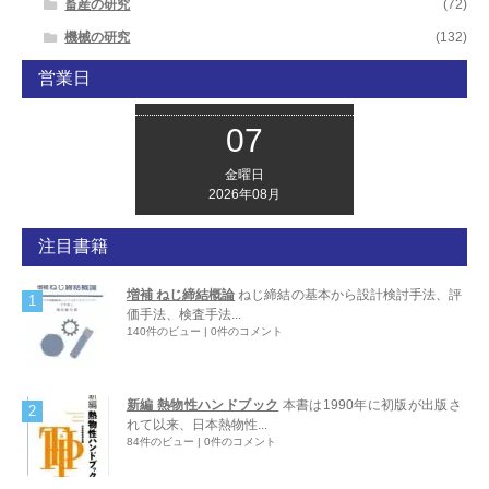
畜産の研究
(72)
機械の研究
(132)
営業日
07
金曜日
2026年08月
注目書籍
増補 ねじ締結概論
ねじ締結の基本から設計検討手法、評
価手法、検査手法...
140件のビュー
|
0件のコメント
新編 熱物性ハンドブック
本書は1990年に初版が出版さ
れて以来、日本熱物性...
84件のビュー
|
0件のコメント