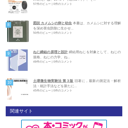
57件のビュー
|
0件のコメント
図説 カメムシの卵と幼虫
本書は、カメムシに対する理解
を深め害虫防除に生かせ...
50件のビュー
|
0件のコメント
ねじ締結の原理と設計
締結用ねじを対象として、ねじの
規格、ねじの力学、ね...
49件のビュー
|
0件のコメント
土壌微生物実験法 第３版
旧著に，最新の測定法・解析
法・統計手法などを新たに...
45件のビュー
|
0件のコメント
関連サイト