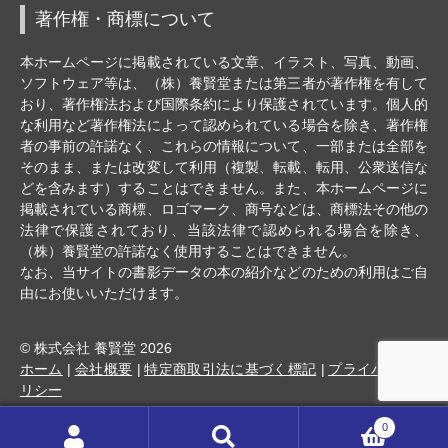
著作権・商標について
本ホームページに掲載されている文章、イラスト、写真、動画、
ソフトウェア等は、（株）養賢堂または第三者が著作権を有して
おり、著作権法および国際条約により保護されています。個人的
な利用など著作権法によって認められている場合を除き、著作権
者の事前の許諾なく、これらの情報について、一部または全部を
そのまま、または改変して利用（複製、転載、転用、公衆送信な
どを含みます）することはできません。また、本ホームページに
掲載されている商標、ロゴマーク、商号などは、商標法その他の
法律で保護されており、当該法律で認められる場合を除き、
（株）養賢堂の許諾なく使用することはできません。
なお、当サイトの書影データの本の紹介などのための利用はご自
由にお使いいただけます。
© 株式会社 養賢堂 2026
ホーム
会社概要
特定商取引法に基づく標記
プライバシーポ
リシー
0
検