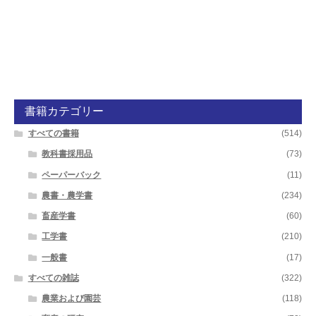
開
を
投
投
稿:
稿:
展
ナ
開
ビ
ゲ
ー
シ
書籍カテゴリー
ョ
すべての書籍
(514)
教科書採用品
(73)
ン
ペーパーバック
(11)
農書・農学書
(234)
畜産学書
(60)
工学書
(210)
一般書
(17)
すべての雑誌
(322)
農業および園芸
(118)