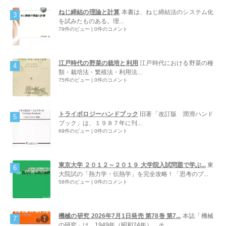
ねじ締結の理論と計算
本書は、ねじ締結法のシステム化
を試みたものある。理...
79件のビュー
|
0件のコメント
江戸時代の野菜の栽培と利用
江戸時代における野菜の種
類・栽培法・繁殖法・利用法...
75件のビュー
|
0件のコメント
トライボロジーハンドブック
旧著「改訂版 潤滑ハンド
ブック」は、１９８７年に刊...
69件のビュー
|
0件のコメント
東京大学 ２０１２～２０１９ 大学院入試問題で学ぶ...
東
大院試の「熱力学・伝熱学」を完全攻略！「思考のプ...
58件のビュー
|
0件のコメント
機械の研究 2026年7月1日発売 第78巻 第7...
本誌「機械
の研究」は、1949年（昭和24年）、そ...