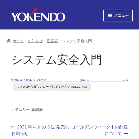
ナ
コ
メニュー
ビ
ン
ゲ
テ
サ
すべての書籍
ー
ン
ブ
シ
ツ
ホーム
お知らせ
正誤表
システム安全入門
メ
サ
ョ
へ
すべての雑誌
ニ
ブ
ン
ス
ュ
へ
キ
メ
システム安全入門
サ
会社概要
ー
ス
ッ
ニ
ブ
キ
プ
を
ュ
メ
プライバシーポリシー
ッ
展
ー
ニ
9784842505497_errata
プ
開
を
ュ
サ
お知らせ
こちらからダウンロードしてください
展
ー
ブ
開
を
メ
サ
お問い合わせ
展
ニ
ブ
カテゴリー:
正誤表
開
ュ
メ
オンライン図書目録
ー
ニ
を
ュ
投
前
次
2021年４月の３誌発売の
ゴールデンウィーク中の配送
展
ー
の
の
お知らせ
について
稿