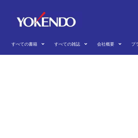
ナ
コ
ビ
ン
ゲ
テ
ー
ン
シ
ツ
すべての書籍
すべての雑誌
会社概要
プ
ョ
へ
ン
ス
へ
キ
ス
ッ
キ
プ
ッ
プ