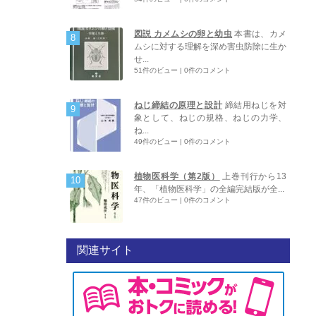
図説 カメムシの卵と幼虫
本書は、カメ
ムシに対する理解を深め害虫防除に生か
せ...
51件のビュー
|
0件のコメント
ねじ締結の原理と設計
締結用ねじを対
象として、ねじの規格、ねじの力学、
ね...
49件のビュー
|
0件のコメント
植物医科学（第2版）
上巻刊行から13
年、「植物医科学」の全編完結版が全...
47件のビュー
|
0件のコメント
関連サイト