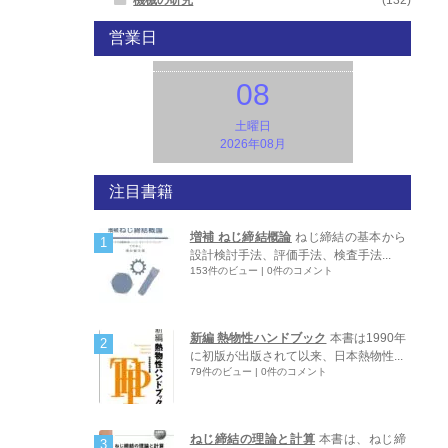
営業日
08
土曜日
2026年08月
注目書籍
増補 ねじ締結概論
ねじ締結の基本から
設計検討手法、評価手法、検査手法...
153件のビュー
|
0件のコメント
新編 熱物性ハンドブック
本書は1990年
に初版が出版されて以来、日本熱物性...
79件のビュー
|
0件のコメント
ねじ締結の理論と計算
本書は、ねじ締