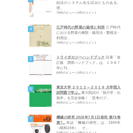
結法のシステム化を試みたものある。
理...
78件のビュー
|
0件のコメント
江戸時代の野菜の栽培と利用
江戸時代
における野菜の種類・栽培法・繁殖法・
利用法...
76件のビュー
|
0件のコメント
トライボロジーハンドブック
旧著「改
訂版 潤滑ハンドブック」は、１９８７
年に刊...
68件のビュー
|
0件のコメント
東京大学 ２０１２～２０１９ 大学院入
試問題で学ぶ...
東大院試の「熱力学・伝
熱学」を完全攻略！「思考のプ...
66件のビュー
|
0件のコメント
機械の研究 2026年7月1日発売 第78巻
第7...
本誌「機械の研究」は、1949年
（昭和24年）、そ...
54件のビュー
|
0件のコメント