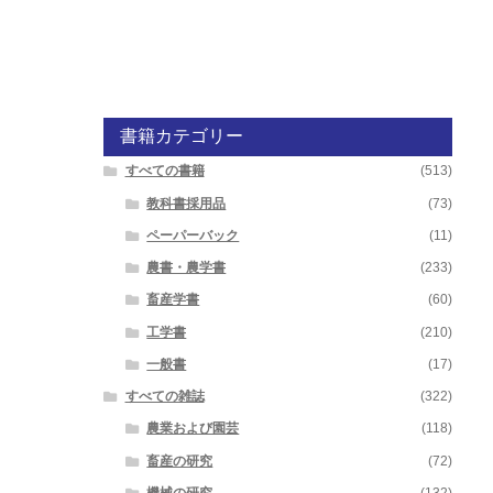
書籍カテゴリー
すべての書籍
(513)
教科書採用品
(73)
ペーパーバック
(11)
農書・農学書
(233)
畜産学書
(60)
工学書
(210)
一般書
(17)
すべての雑誌
(322)
農業および園芸
(118)
畜産の研究
(72)
機械の研究
(132)