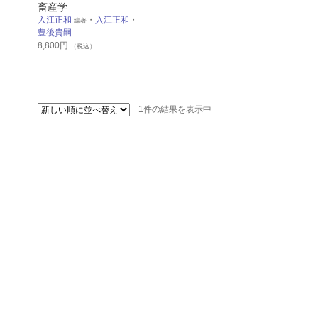
畜産学
入江正和
・
入江正和
・
編著
豊後貴嗣
...
8,800
円
（税込）
1件の結果を表示中