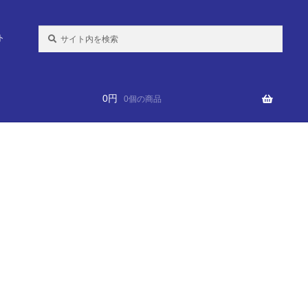
検
ト
索:
0
円
0個の商品