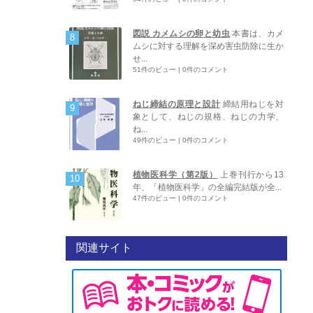
図説 カメムシの卵と幼虫
本書は、カメ
ムシに対する理解を深め害虫防除に生か
せ...
51件のビュー
|
0件のコメント
ねじ締結の原理と設計
締結用ねじを対
象として、ねじの規格、ねじの力学、
ね...
49件のビュー
|
0件のコメント
植物医科学（第2版）
上巻刊行から13
年、「植物医科学」の全編完結版が全...
47件のビュー
|
0件のコメント
関連サイト