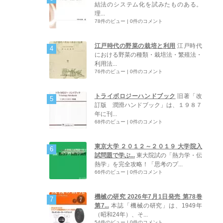
結法のシステム化を試みたものある。
理...
78件のビュー
|
0件のコメント
江戸時代の野菜の栽培と利用
江戸時代
における野菜の種類・栽培法・繁殖法・
利用法...
76件のビュー
|
0件のコメント
トライボロジーハンドブック
旧著「改
訂版 潤滑ハンドブック」は、１９８７
年に刊...
68件のビュー
|
0件のコメント
東京大学 ２０１２～２０１９ 大学院入
試問題で学ぶ...
東大院試の「熱力学・伝
熱学」を完全攻略！「思考のプ...
66件のビュー
|
0件のコメント
機械の研究 2026年7月1日発売 第78巻
第7...
本誌「機械の研究」は、1949年
（昭和24年）、そ...
54件のビュー
|
0件のコメント