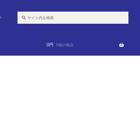
検
ト
索:
0
円
0個の商品