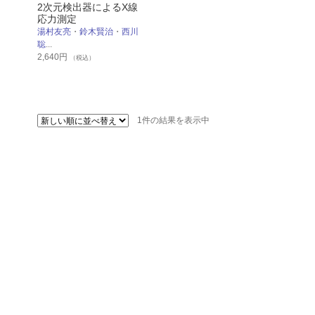
2次元検出器によるX線
応力測定
湯村友亮
・
鈴木賢治
・
西川
聡
...
2,640
円
（税込）
1件の結果を表示中