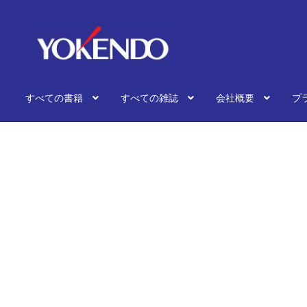
ナ
コ
ビ
ン
ゲ
テ
ー
ン
シ
ツ
すべての書籍
すべての雑誌
会社概要
プ
ョ
へ
ン
ス
へ
キ
ス
ッ
キ
プ
ッ
プ