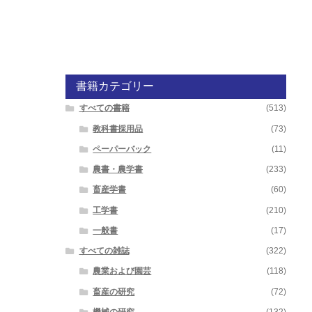
書籍カテゴリー
すべての書籍
(513)
教科書採用品
(73)
ペーパーバック
(11)
農書・農学書
(233)
畜産学書
(60)
工学書
(210)
一般書
(17)
すべての雑誌
(322)
農業および園芸
(118)
畜産の研究
(72)
機械の研究
(132)