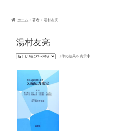
ホーム
著者
湯村友亮
湯村友亮
1件の結果を表示中