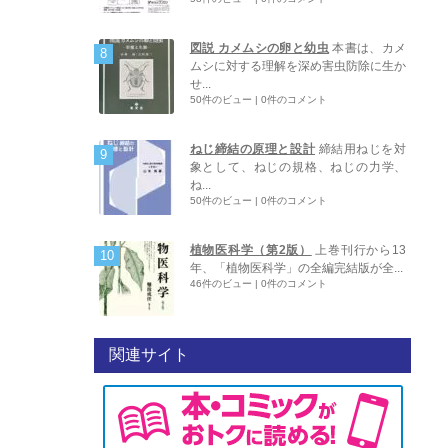
図説 カメムシの卵と幼虫
本書は、カメ
ムシに対する理解を深め害虫防除に生か
せ...
50件のビュー
|
0件のコメント
ねじ締結の原理と設計
締結用ねじを対
象として、ねじの規格、ねじの力学、
ね...
50件のビュー
|
0件のコメント
植物医科学（第2版）
上巻刊行から13
年、「植物医科学」の全編完結版が全...
46件のビュー
|
0件のコメント
関連サイト