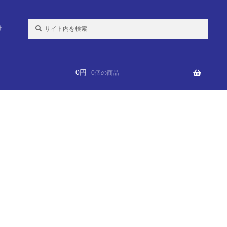
検
ト
索:
0
円
0個の商品