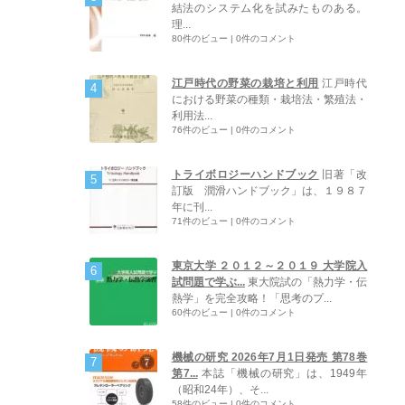
結法のシステム化を試みたものある。
理...
80件のビュー
|
0件のコメント
江戸時代の野菜の栽培と利用
江戸時代
における野菜の種類・栽培法・繁殖法・
利用法...
76件のビュー
|
0件のコメント
トライボロジーハンドブック
旧著「改
訂版 潤滑ハンドブック」は、１９８７
年に刊...
71件のビュー
|
0件のコメント
東京大学 ２０１２～２０１９ 大学院入
試問題で学ぶ...
東大院試の「熱力学・伝
熱学」を完全攻略！「思考のプ...
60件のビュー
|
0件のコメント
機械の研究 2026年7月1日発売 第78巻
第7...
本誌「機械の研究」は、1949年
（昭和24年）、そ...
58件のビュー
|
0件のコメント