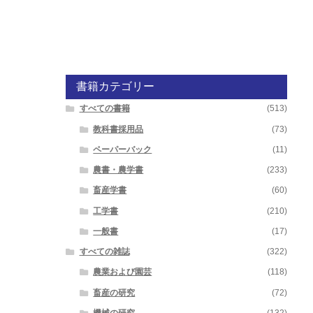
書籍カテゴリー
すべての書籍
(513)
教科書採用品
(73)
ペーパーバック
(11)
農書・農学書
(233)
畜産学書
(60)
工学書
(210)
一般書
(17)
すべての雑誌
(322)
農業および園芸
(118)
畜産の研究
(72)
機械の研究
(132)