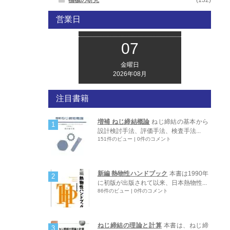
営業日
07
金曜日
2026年08月
注目書籍
増補 ねじ締結概論
ねじ締結の基本から
設計検討手法、評価手法、検査手法...
151件のビュー
|
0件のコメント
新編 熱物性ハンドブック
本書は1990年
に初版が出版されて以来、日本熱物性...
86件のビュー
|
0件のコメント
ねじ締結の理論と計算
本書は、ねじ締