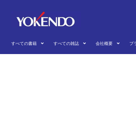
ナ
コ
ビ
ン
ゲ
テ
ー
ン
シ
ツ
すべての書籍
すべての雑誌
会社概要
プ
ョ
へ
ン
ス
へ
キ
ス
ッ
キ
プ
ッ
プ