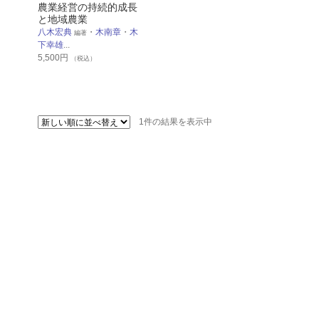
農業経営の持続的成長
と地域農業
八木宏典
・
木南章
・
木
編著
下幸雄
...
5,500
円
（税込）
1件の結果を表示中