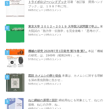
トライボロジーハンドブック
旧著「改訂版 潤滑ハンド
ブック」は、１９８７年に刊...
69件のビュー
|
0件のコメント
東京大学 ２０１２～２０１９ 大学院入試問題で学ぶ...
東
大院試の「熱力学・伝熱学」を完全攻略！「思考のプ...
58件のビュー
|
0件のコメント
機械の研究 2026年7月1日発売 第78巻 第7...
本誌「機械
の研究」は、1949年（昭和24年）、そ...
57件のビュー
|
0件のコメント
図説 カメムシの卵と幼虫
本書は、カメムシに対する理解
を深め害虫防除に生かせ...
50件のビュー
|
0件のコメント
ねじ締結の原理と設計
締結用ねじを対象として、ねじの
規格、ねじの力学、ね...
49件のビュー
|
0件のコメント