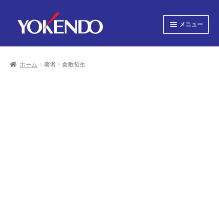
ナ
コ
メニュー
ビ
ン
ゲ
テ
サ
すべての書籍
ー
ン
ブ
シ
ツ
ホーム
著者
倉敷哲生
メ
サ
ョ
へ
すべての雑誌
ニ
ブ
ン
ス
ュ
へ
キ
メ
サ
会社概要
ー
ス
ッ
ニ
ブ
キ
プ
を
ュ
メ
プライバシーポリシー
ッ
展
ー
ニ
プ
開
を
ュ
サ
お知らせ
展
ー
ブ
開
を
メ
サ
お問い合わせ
展
ニ
ブ
開
ュ
メ
オンライン図書目録
ー
ニ
を
ュ
展
ー