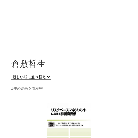
開
を
展
開
倉敷哲生
1件の結果を表示中