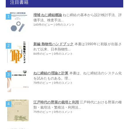
注目書籍
増補 ねじ締結概論
ねじ締結の基本から設計検討手法、評
価手法、検査手法...
140件のビュー
|
0件のコメント
新編 熱物性ハンドブック
本書は1990年に初版が出版さ
れて以来、日本熱物性...
84件のビュー
|
0件のコメント
ねじ締結の理論と計算
本書は、ねじ締結法のシステム化
を試みたものある。理...
79件のビュー
|
0件のコメント
江戸時代の野菜の栽培と利用
江戸時代における野菜の種
類・栽培法・繁殖法・利用法...
75件のビュー
|
0件のコメント