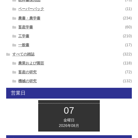
教科書採用品
(73)
ペーパーバック
(11)
農書・農学書
(234)
畜産学書
(60)
工学書
(210)
一般書
(17)
すべての雑誌
(322)
農業および園芸
(118)
畜産の研究
(72)
機械の研究
(132)
営業日
07
金曜日
2026年08月