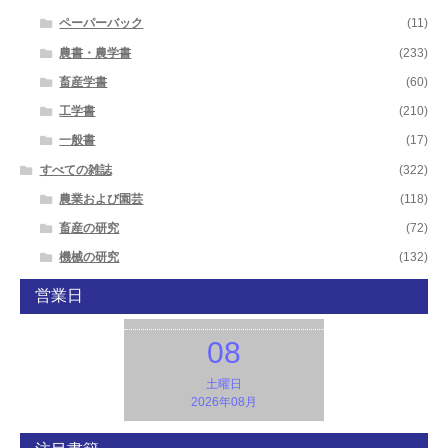
ペーパーバック
(11)
農書・農学書
(233)
畜産学書
(60)
工学書
(210)
一般書
(17)
すべての雑誌
(322)
農業および園芸
(118)
畜産の研究
(72)
機械の研究
(132)
営業日
08
土曜日
2026年08月