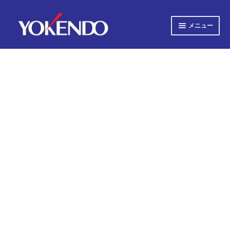
ナ
コ
メニュー
ビ
ン
ゲ
テ
サ
すべての書籍
ー
ン
ブ
シ
ツ
メ
サ
ョ
へ
すべての雑誌
ニ
ブ
ン
ス
ュ
へ
キ
メ
サ
会社概要
ー
ス
ッ
ニ
ブ
キ
プ
を
ュ
メ
プライバシーポリシー
ッ
展
ー
ニ
プ
開
を
ュ
サ
お知らせ
展
ー
ブ
開
を
メ
サ
お問い合わせ
展
ニ
ブ
開
ュ
メ
オンライン図書目録
ー
ニ
を
ュ
展
ー