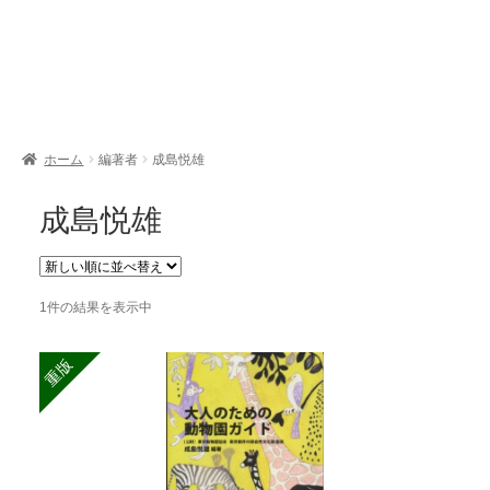
開
を
展
開
ホーム
編著者
成島悦雄
成島悦雄
1件の結果を表示中