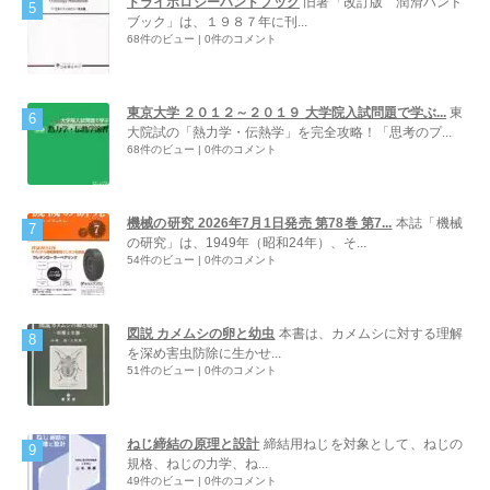
トライボロジーハンドブック
旧著「改訂版 潤滑ハンド
ブック」は、１９８７年に刊...
68件のビュー
|
0件のコメント
東京大学 ２０１２～２０１９ 大学院入試問題で学ぶ...
東
大院試の「熱力学・伝熱学」を完全攻略！「思考のプ...
68件のビュー
|
0件のコメント
機械の研究 2026年7月1日発売 第78巻 第7...
本誌「機械
の研究」は、1949年（昭和24年）、そ...
54件のビュー
|
0件のコメント
図説 カメムシの卵と幼虫
本書は、カメムシに対する理解
を深め害虫防除に生かせ...
51件のビュー
|
0件のコメント
ねじ締結の原理と設計
締結用ねじを対象として、ねじの
規格、ねじの力学、ね...
49件のビュー
|
0件のコメント