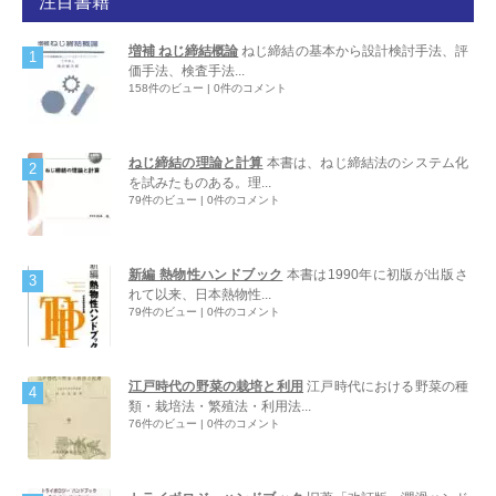
注目書籍
増補 ねじ締結概論
ねじ締結の基本から設計検討手法、評
価手法、検査手法...
158件のビュー
|
0件のコメント
ねじ締結の理論と計算
本書は、ねじ締結法のシステム化
を試みたものある。理...
79件のビュー
|
0件のコメント
新編 熱物性ハンドブック
本書は1990年に初版が出版さ
れて以来、日本熱物性...
79件のビュー
|
0件のコメント
江戸時代の野菜の栽培と利用
江戸時代における野菜の種
類・栽培法・繁殖法・利用法...
76件のビュー
|
0件のコメント