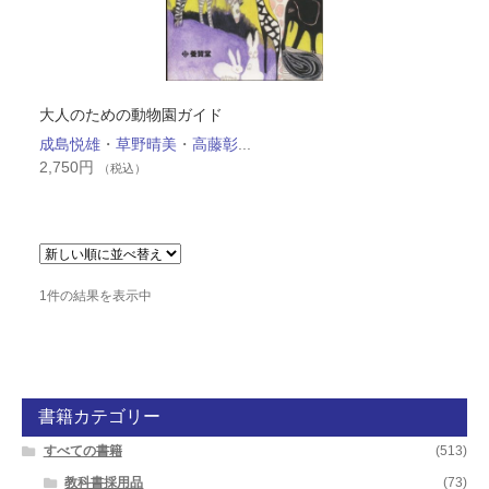
大人のための動物園ガイド
成島悦雄
・
草野晴美
・
高藤彰
...
2,750
円
（税込）
1件の結果を表示中
書籍カテゴリー
すべての書籍
(513)
教科書採用品
(73)