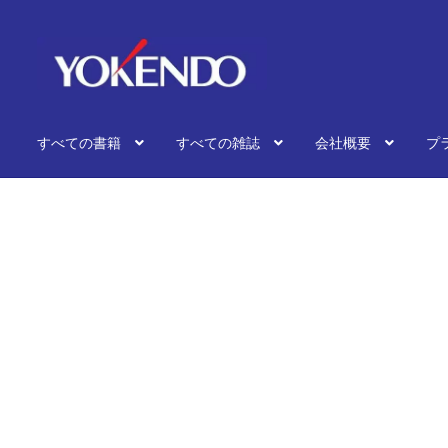
ナ
コ
ビ
ン
ゲ
テ
ー
ン
シ
ツ
すべての書籍
すべての雑誌
会社概要
プ
ョ
へ
ン
ス
へ
キ
ス
ッ
キ
プ
ッ
プ