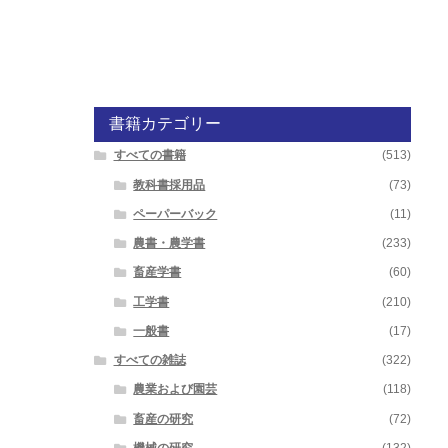
書籍カテゴリー
すべての書籍
(513)
教科書採用品
(73)
ペーパーバック
(11)
農書・農学書
(233)
畜産学書
(60)
工学書
(210)
一般書
(17)
すべての雑誌
(322)
農業および園芸
(118)
畜産の研究
(72)
機械の研究
(132)