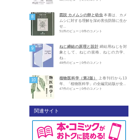
図説 カメムシの卵と幼虫
本書は、カメ
ムシに対する理解を深め害虫防除に生か
せ...
51件のビュー
|
0件のコメント
ねじ締結の原理と設計
締結用ねじを対
象として、ねじの規格、ねじの力学、
ね...
49件のビュー
|
0件のコメント
植物医科学（第2版）
上巻刊行から13
年、「植物医科学」の全編完結版が全...
47件のビュー
|
0件のコメント
関連サイト