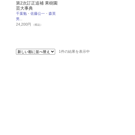
第2次訂正追補 果樹園
芸大事典
千葉勉
・
佐藤公一
・
森英
男
...
24,200
円
（税込）
1件の結果を表示中