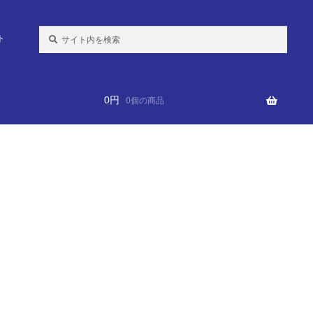
検
ト
索:
0
円
0個の商品