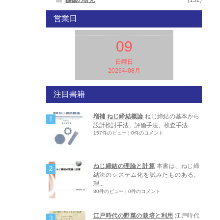
営業日
09
日曜日
2026年08月
注目書籍
増補 ねじ締結概論
ねじ締結の基本から
設計検討手法、評価手法、検査手法...
157件のビュー
|
0件のコメント
ねじ締結の理論と計算
本書は、ねじ締
結法のシステム化を試みたものある。
理...
80件のビュー
|
0件のコメント
江戸時代の野菜の栽培と利用
江戸時代