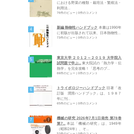
における野菜の種類・栽培法・繁殖法・
利用法...
76件のビュー
|
0件のコメント
新編 熱物性ハンドブック
本書は1990年
に初版が出版されて以来、日本熱物性...
73件のビュー
|
0件のコメント
東京大学 ２０１２～２０１９ 大学院入
試問題で学ぶ...
東大院試の「熱力学・伝
熱学」を完全攻略！「思考のプ...
69件のビュー
|
0件のコメント
トライボロジーハンドブック
旧著「改
訂版 潤滑ハンドブック」は、１９８７
年に刊...
65件のビュー
|
0件のコメント
機械の研究 2026年7月1日発売 第78巻
第7...
本誌「機械の研究」は、1949年
（昭和24年）、そ...
52件のビュー
|
0件のコメント