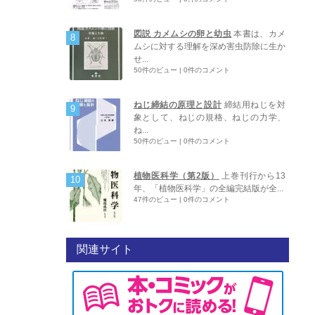
図説 カメムシの卵と幼虫
本書は、カメ
ムシに対する理解を深め害虫防除に生か
せ...
50件のビュー
|
0件のコメント
ねじ締結の原理と設計
締結用ねじを対
象として、ねじの規格、ねじの力学、
ね...
50件のビュー
|
0件のコメント
植物医科学（第2版）
上巻刊行から13
年、「植物医科学」の全編完結版が全...
47件のビュー
|
0件のコメント
関連サイト