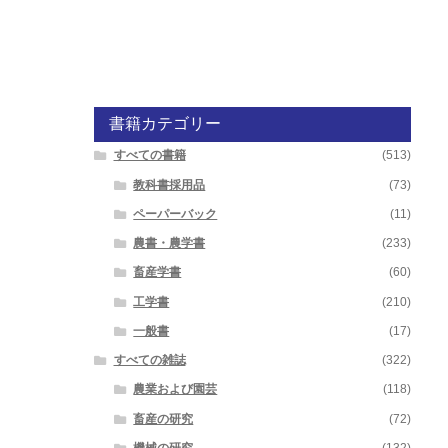
書籍カテゴリー
すべての書籍
(513)
教科書採用品
(73)
ペーパーバック
(11)
農書・農学書
(233)
畜産学書
(60)
工学書
(210)
一般書
(17)
すべての雑誌
(322)
農業および園芸
(118)
畜産の研究
(72)
機械の研究
(132)