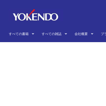
ナ
コ
ビ
ン
ゲ
テ
ー
ン
シ
ツ
すべての書籍
すべての雑誌
会社概要
プ
ョ
へ
ン
ス
へ
キ
ス
ッ
キ
プ
ッ
プ