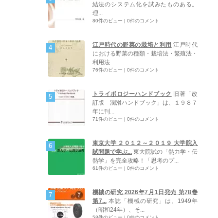
結法のシステム化を試みたものある。
理...
80件のビュー
|
0件のコメント
江戸時代の野菜の栽培と利用
江戸時代
における野菜の種類・栽培法・繁殖法・
利用法...
76件のビュー
|
0件のコメント
トライボロジーハンドブック
旧著「改
訂版 潤滑ハンドブック」は、１９８７
年に刊...
71件のビュー
|
0件のコメント
東京大学 ２０１２～２０１９ 大学院入
試問題で学ぶ...
東大院試の「熱力学・伝
熱学」を完全攻略！「思考のプ...
61件のビュー
|
0件のコメント
機械の研究 2026年7月1日発売 第78巻
第7...
本誌「機械の研究」は、1949年
（昭和24年）、そ...
58件のビュー
|
0件のコメント