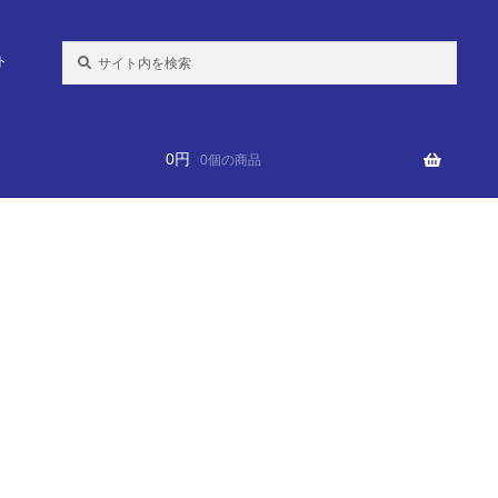
検
ト
索:
0
円
0個の商品