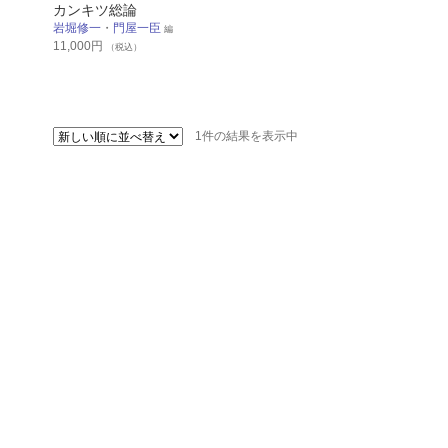
カンキツ総論
岩堀修一
・
門屋一臣
編
11,000
円
（税込）
1件の結果を表示中