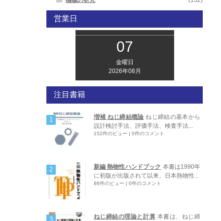
営業日
07
金曜日
2026年08月
注目書籍
増補 ねじ締結概論
ねじ締結の基本から
設計検討手法、評価手法、検査手法...
152件のビュー
|
0件のコメント
新編 熱物性ハンドブック
本書は1990年
に初版が出版されて以来、日本熱物性...
86件のビュー
|
0件のコメント
ねじ締結の理論と計算
本書は、ねじ締