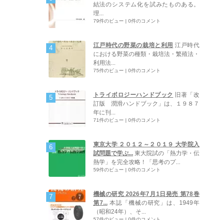
結法のシステム化を試みたものある。
理...
79件のビュー
|
0件のコメント
江戸時代の野菜の栽培と利用
江戸時代
における野菜の種類・栽培法・繁殖法・
利用法...
75件のビュー
|
0件のコメント
トライボロジーハンドブック
旧著「改
訂版 潤滑ハンドブック」は、１９８７
年に刊...
71件のビュー
|
0件のコメント
東京大学 ２０１２～２０１９ 大学院入
試問題で学ぶ...
東大院試の「熱力学・伝
熱学」を完全攻略！「思考のプ...
59件のビュー
|
0件のコメント
機械の研究 2026年7月1日発売 第78巻
第7...
本誌「機械の研究」は、1949年
（昭和24年）、そ...
57件のビュー
|
0件のコメント