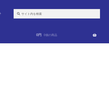
検
ト
索:
0
円
0個の商品