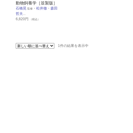
動物飼養学［並製版］
石橋晃
・
松井徹
・
森田
監修
哲夫
...
6,820
円
（税込）
1件の結果を表示中