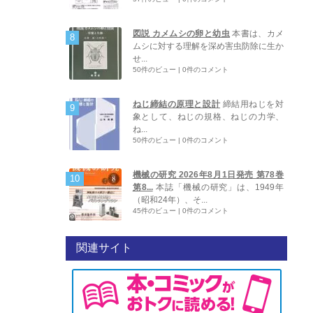
図説 カメムシの卵と幼虫
本書は、カメ
ムシに対する理解を深め害虫防除に生か
せ...
50件のビュー
|
0件のコメント
ねじ締結の原理と設計
締結用ねじを対
象として、ねじの規格、ねじの力学、
ね...
50件のビュー
|
0件のコメント
機械の研究 2026年8月1日発売 第78巻
第8...
本誌「機械の研究」は、1949年
（昭和24年）、そ...
45件のビュー
|
0件のコメント
関連サイト