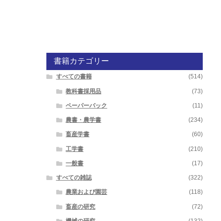
書籍カテゴリー
すべての書籍
(514)
教科書採用品
(73)
ペーパーバック
(11)
農書・農学書
(234)
畜産学書
(60)
工学書
(210)
一般書
(17)
すべての雑誌
(322)
農業および園芸
(118)
畜産の研究
(72)
機械の研究
(132)