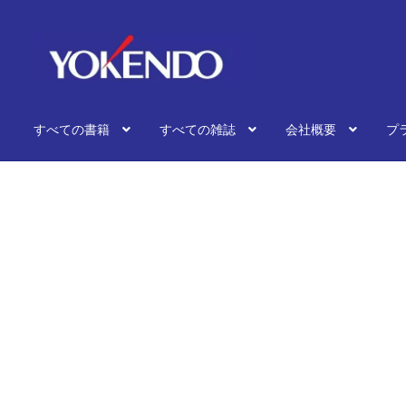
ナ
コ
ビ
ン
ゲ
テ
ー
ン
シ
ツ
すべての書籍
すべての雑誌
会社概要
プ
ョ
へ
ン
ス
へ
キ
ス
ッ
キ
プ
ッ
プ