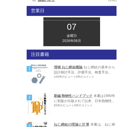
営業日
07
金曜日
2026年08月
注目書籍
増補 ねじ締結概論
ねじ締結の基本から
設計検討手法、評価手法、検査手法...
150件のビュー
|
0件のコメント
新編 熱物性ハンドブック
本書は1990年
に初版が出版されて以来、日本熱物性...
85件のビュー
|
0件のコメント
ねじ締結の理論と計算
本書は、ねじ締