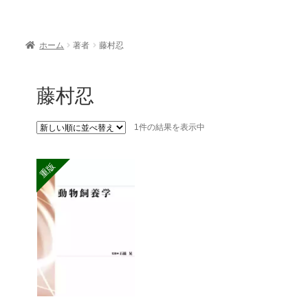
ホーム
著者
藤村忍
藤村忍
1件の結果を表示中