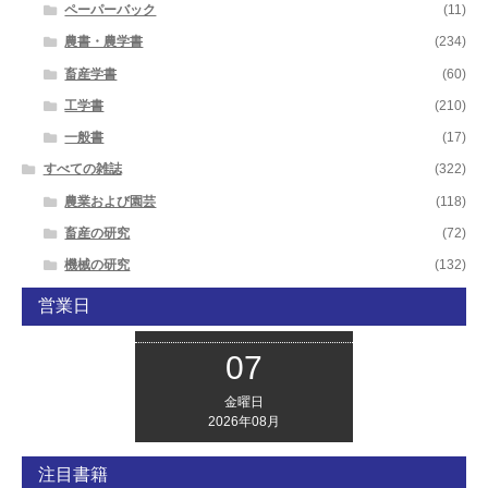
ペーパーバック
(11)
農書・農学書
(234)
畜産学書
(60)
工学書
(210)
一般書
(17)
すべての雑誌
(322)
農業および園芸
(118)
畜産の研究
(72)
機械の研究
(132)
営業日
07
金曜日
2026年08月
注目書籍