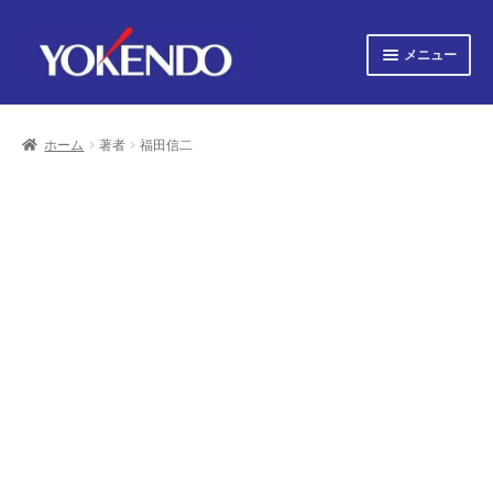
ナ
コ
メニュー
ビ
ン
ゲ
テ
サ
すべての書籍
ー
ン
ブ
シ
ツ
ホーム
著者
福田信二
メ
サ
ョ
へ
すべての雑誌
ニ
ブ
ン
ス
ュ
へ
キ
メ
サ
会社概要
ー
ス
ッ
ニ
ブ
キ
プ
を
ュ
メ
プライバシーポリシー
ッ
展
ー
ニ
プ
開
を
ュ
サ
お知らせ
展
ー
ブ
開
を
メ
サ
お問い合わせ
展
ニ
ブ
開
ュ
メ
オンライン図書目録
ー
ニ
を
ュ
展
ー