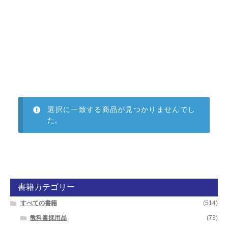
開
を
展
開
選択に一致する商品が見つかりませんでし
た。
書籍カテゴリー
すべての書籍
(514)
教科書採用品
(73)