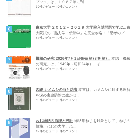
ブック」は、１９８７年に刊...
69件のビュー
|
0件のコメント
東京大学 ２０１２～２０１９ 大学院入試問題で学ぶ...
東
大院試の「熱力学・伝熱学」を完全攻略！「思考のプ...
58件のビュー
|
0件のコメント
機械の研究 2026年7月1日発売 第78巻 第7...
本誌「機械
の研究」は、1949年（昭和24年）、そ...
57件のビュー
|
0件のコメント
図説 カメムシの卵と幼虫
本書は、カメムシに対する理解
を深め害虫防除に生かせ...
50件のビュー
|
0件のコメント
ねじ締結の原理と設計
締結用ねじを対象として、ねじの
規格、ねじの力学、ね...
49件のビュー
|
0件のコメント