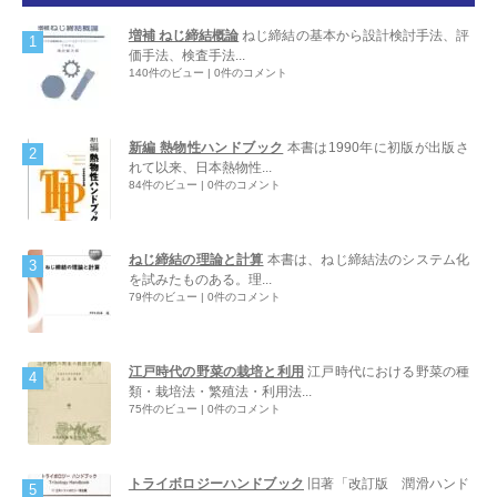
増補 ねじ締結概論
ねじ締結の基本から設計検討手法、評
価手法、検査手法...
140件のビュー
|
0件のコメント
新編 熱物性ハンドブック
本書は1990年に初版が出版さ
れて以来、日本熱物性...
84件のビュー
|
0件のコメント
ねじ締結の理論と計算
本書は、ねじ締結法のシステム化
を試みたものある。理...
79件のビュー
|
0件のコメント
江戸時代の野菜の栽培と利用
江戸時代における野菜の種
類・栽培法・繁殖法・利用法...
75件のビュー
|
0件のコメント
トライボロジーハンドブック
旧著「改訂版 潤滑ハンド