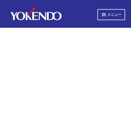
ナ
コ
メニュー
ビ
ン
ゲ
テ
サ
すべての書籍
ー
ン
ブ
シ
ツ
メ
サ
ョ
へ
すべての雑誌
ニ
ブ
ン
ス
ュ
へ
キ
メ
サ
会社概要
ー
ス
ッ
ニ
ブ
キ
プ
を
ュ
メ
プライバシーポリシー
ッ
展
ー
ニ
プ
開
を
ュ
サ
お知らせ
展
ー
ブ
開
を
メ
サ
お問い合わせ
展
ニ
ブ
開
ュ
メ
オンライン図書目録
ー
ニ
を
ュ
展
ー