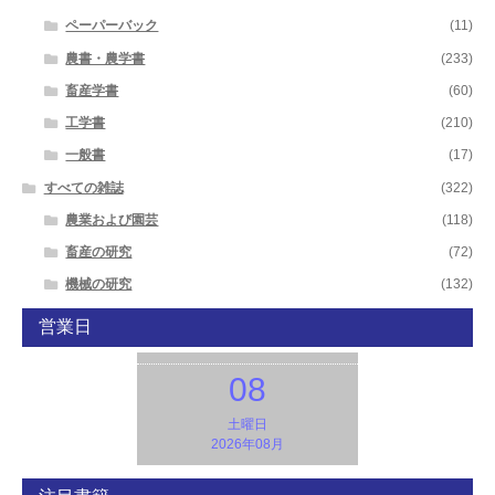
ペーパーバック
(11)
農書・農学書
(233)
畜産学書
(60)
工学書
(210)
一般書
(17)
すべての雑誌
(322)
農業および園芸
(118)
畜産の研究
(72)
機械の研究
(132)
営業日
08
土曜日
2026年08月