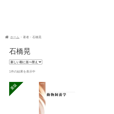
開
を
展
開
ホーム
著者
石橋晃
石橋晃
1件の結果を表示中