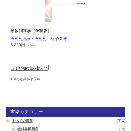
動物飼養学［並製版］
石橋晃
・
石橋晃
・
板橋久雄
...
監修
6,820
円
（税込）
1件の結果を表示中
書籍カテゴリー
すべての書籍
(513)
教科書採用品
(73)