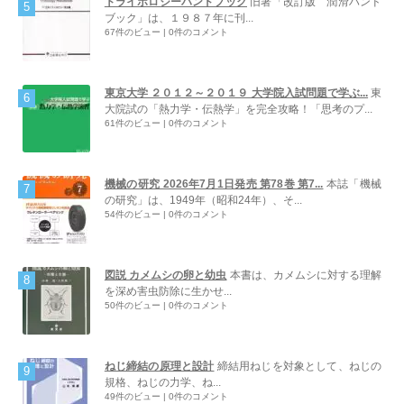
トライボロジーハンドブック
旧著「改訂版 潤滑ハンド
ブック」は、１９８７年に刊...
67件のビュー
|
0件のコメント
東京大学 ２０１２～２０１９ 大学院入試問題で学ぶ...
東
大院試の「熱力学・伝熱学」を完全攻略！「思考のプ...
61件のビュー
|
0件のコメント
機械の研究 2026年7月1日発売 第78巻 第7...
本誌「機械
の研究」は、1949年（昭和24年）、そ...
54件のビュー
|
0件のコメント
図説 カメムシの卵と幼虫
本書は、カメムシに対する理解
を深め害虫防除に生かせ...
50件のビュー
|
0件のコメント
ねじ締結の原理と設計
締結用ねじを対象として、ねじの
規格、ねじの力学、ね...
49件のビュー
|
0件のコメント