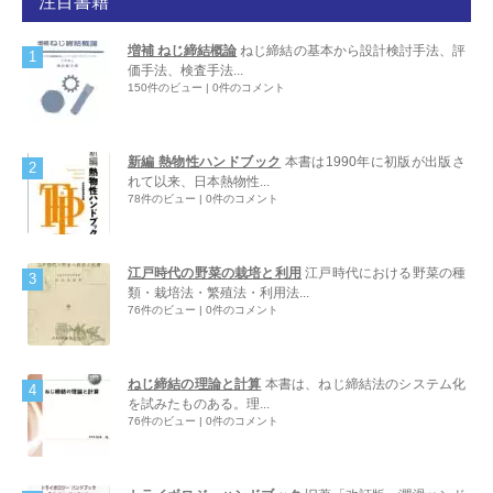
注目書籍
増補 ねじ締結概論
ねじ締結の基本から設計検討手法、評
価手法、検査手法...
150件のビュー
|
0件のコメント
新編 熱物性ハンドブック
本書は1990年に初版が出版さ
れて以来、日本熱物性...
78件のビュー
|
0件のコメント
江戸時代の野菜の栽培と利用
江戸時代における野菜の種
類・栽培法・繁殖法・利用法...
76件のビュー
|
0件のコメント
ねじ締結の理論と計算
本書は、ねじ締結法のシステム化
を試みたものある。理...
76件のビュー
|
0件のコメント