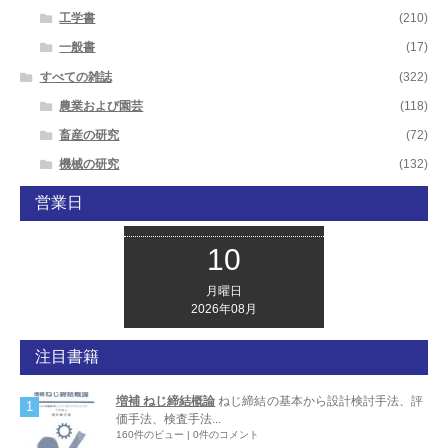
工学書
(210)
一般書
(17)
すべての雑誌
(322)
農業および園芸
(118)
畜産の研究
(72)
機械の研究
(132)
営業日
10
月曜日
2026年08月
注目書籍
増補 ねじ締結概論
ねじ締結の基本から設計検討手法、評
価手法、検査手法...
160件のビュー
|
0件のコメント