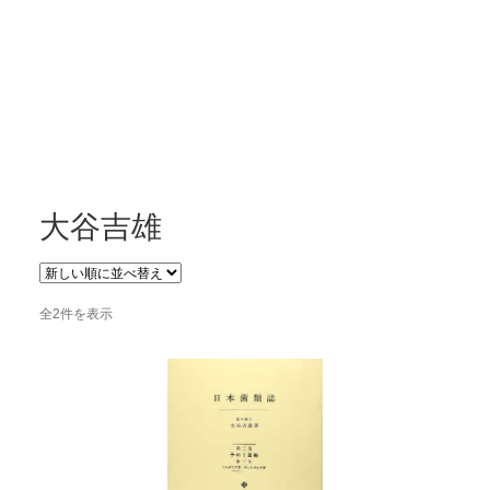
開
を
展
開
大谷吉雄
新
全2件を表示
し
い
順