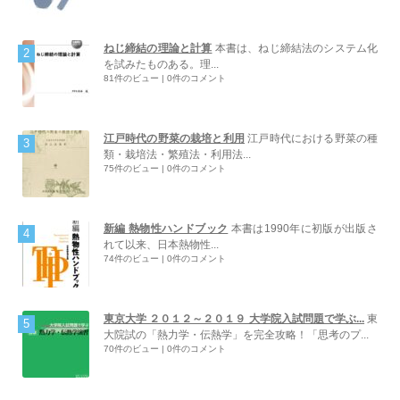
ねじ締結の理論と計算
本書は、ねじ締結法のシステム化
を試みたものある。理...
81件のビュー
|
0件のコメント
江戸時代の野菜の栽培と利用
江戸時代における野菜の種
類・栽培法・繁殖法・利用法...
75件のビュー
|
0件のコメント
新編 熱物性ハンドブック
本書は1990年に初版が出版さ
れて以来、日本熱物性...
74件のビュー
|
0件のコメント
東京大学 ２０１２～２０１９ 大学院入試問題で学ぶ...
東
大院試の「熱力学・伝熱学」を完全攻略！「思考のプ...
70件のビュー
|
0件のコメント