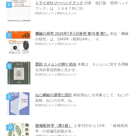
トライボロジーハンドブック
旧著「改訂版 潤滑ハンド
ブック」は、１９８７年に刊...
66件のビュー
|
0件のコメント
機械の研究 2026年7月1日発売 第78巻 第7...
本誌「機械
の研究」は、1949年（昭和24年）、そ...
52件のビュー
|
0件のコメント
図説 カメムシの卵と幼虫
本書は、カメムシに対する理解
を深め害虫防除に生かせ...
51件のビュー
|
0件のコメント
ねじ締結の原理と設計
締結用ねじを対象として、ねじの
規格、ねじの力学、ね...
50件のビュー
|
0件のコメント
植物医科学（第2版）
上巻刊行から13年、「植物医科
学」の全編完結版が全...
48件のビュー
|
0件のコメント