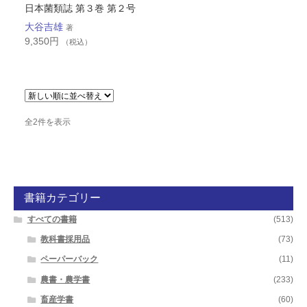
日本菌類誌 第３巻 第２号
大谷吉雄
著
9,350
円
（税込）
新
全2件を表示
し
い
順
書籍カテゴリー
すべての書籍
(513)
教科書採用品
(73)
ペーパーバック
(11)
農書・農学書
(233)
畜産学書
(60)