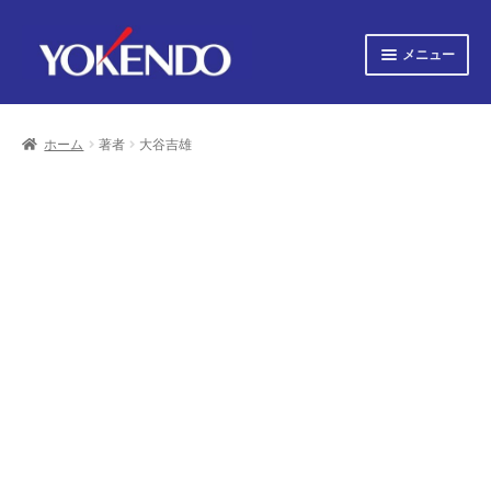
ナ
コ
メニュー
ビ
ン
ゲ
テ
サ
すべての書籍
ー
ン
ブ
シ
ツ
ホーム
著者
大谷吉雄
メ
サ
ョ
へ
すべての雑誌
ニ
ブ
ン
ス
ュ
へ
キ
メ
サ
会社概要
ー
ス
ッ
ニ
ブ
キ
プ
を
ュ
メ
プライバシーポリシー
ッ
展
ー
ニ
プ
開
を
ュ
サ
お知らせ
展
ー
ブ
開
を
メ
サ
お問い合わせ
展
ニ
ブ
開
ュ
メ
オンライン図書目録
ー
ニ
を
ュ
展
ー