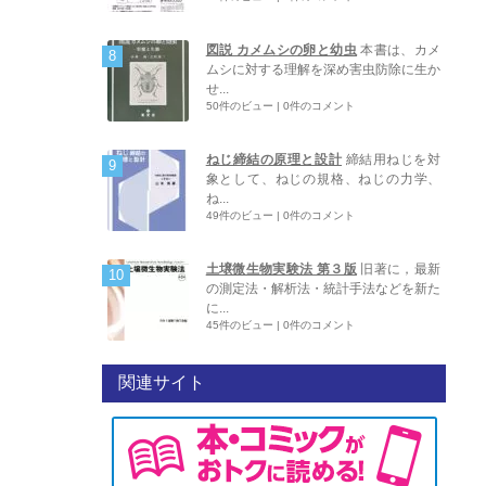
図説 カメムシの卵と幼虫
本書は、カメ
ムシに対する理解を深め害虫防除に生か
せ...
50件のビュー
|
0件のコメント
ねじ締結の原理と設計
締結用ねじを対
象として、ねじの規格、ねじの力学、
ね...
49件のビュー
|
0件のコメント
土壌微生物実験法 第３版
旧著に，最新
の測定法・解析法・統計手法などを新た
に...
45件のビュー
|
0件のコメント
関連サイト