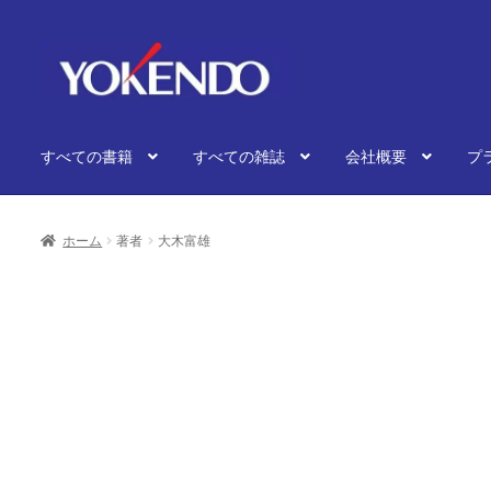
ナ
コ
ビ
ン
ゲ
テ
ー
ン
シ
ツ
すべての書籍
すべての雑誌
会社概要
プ
ョ
へ
ン
ス
へ
キ
ス
ッ
ホーム
著者
大木富雄
キ
プ
ッ
プ