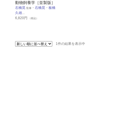
動物飼養学［並製版］
石橋晃
・
石橋晃
・
板橋
監修
久雄
...
6,820
円
（税込）
1件の結果を表示中