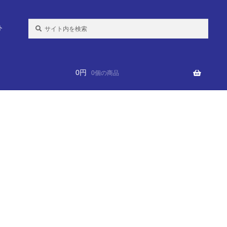
検
ト
索:
0
円
0個の商品