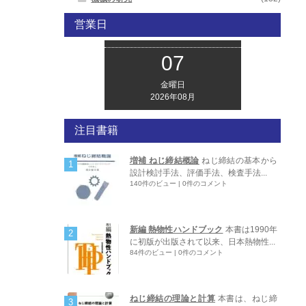
営業日
07
金曜日
2026年08月
注目書籍
増補 ねじ締結概論
ねじ締結の基本から
設計検討手法、評価手法、検査手法...
140件のビュー
|
0件のコメント
新編 熱物性ハンドブック
本書は1990年
に初版が出版されて以来、日本熱物性...
84件のビュー
|
0件のコメント
ねじ締結の理論と計算
本書は、ねじ締