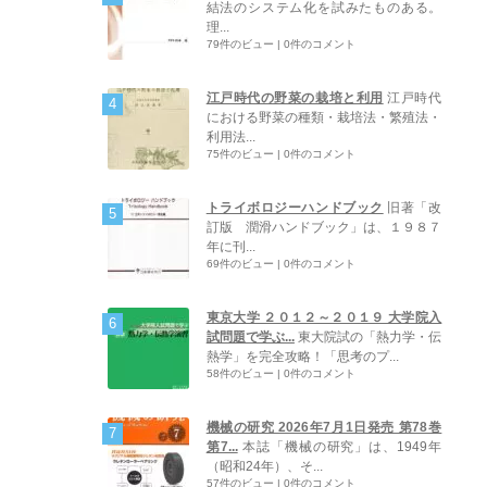
結法のシステム化を試みたものある。
理...
79件のビュー
|
0件のコメント
江戸時代の野菜の栽培と利用
江戸時代
における野菜の種類・栽培法・繁殖法・
利用法...
75件のビュー
|
0件のコメント
トライボロジーハンドブック
旧著「改
訂版 潤滑ハンドブック」は、１９８７
年に刊...
69件のビュー
|
0件のコメント
東京大学 ２０１２～２０１９ 大学院入
試問題で学ぶ...
東大院試の「熱力学・伝
熱学」を完全攻略！「思考のプ...
58件のビュー
|
0件のコメント
機械の研究 2026年7月1日発売 第78巻
第7...
本誌「機械の研究」は、1949年
（昭和24年）、そ...
57件のビュー
|
0件のコメント