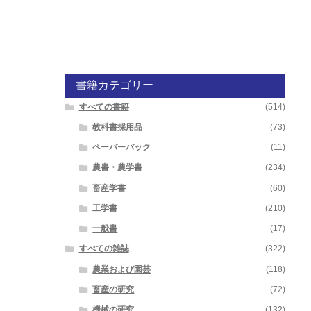
書籍カテゴリー
すべての書籍
(514)
教科書採用品
(73)
ペーパーバック
(11)
農書・農学書
(234)
畜産学書
(60)
工学書
(210)
一般書
(17)
すべての雑誌
(322)
農業および園芸
(118)
畜産の研究
(72)
機械の研究
(132)