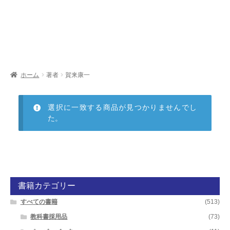
開
を
展
開
ホーム
著者
賀来康一
選択に一致する商品が見つかりませんでし
た。
書籍カテゴリー
すべての書籍
(513)
教科書採用品
(73)