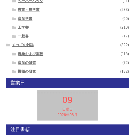
ペーパーバック
(11)
農書・農学書
(233)
畜産学書
(60)
工学書
(210)
一般書
(17)
すべての雑誌
(322)
農業および園芸
(118)
畜産の研究
(72)
機械の研究
(132)
営業日
09
日曜日
2026年08月
注目書籍