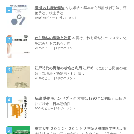
増補 ねじ締結概論
ねじ締結の基本から設計検討手法、評
価手法、検査手法...
155件のビュー
|
0件のコメント
ねじ締結の理論と計算
本書は、ねじ締結法のシステム化
を試みたものある。理...
79件のビュー
|
0件のコメント
江戸時代の野菜の栽培と利用
江戸時代における野菜の種
類・栽培法・繁殖法・利用法...
76件のビュー
|
0件のコメント
新編 熱物性ハンドブック
本書は1990年に初版が出版さ
れて以来、日本熱物性...
70件のビュー
|
0件のコメント
東京大学 ２０１２～２０１９ 大学院入試問題で学ぶ...
東
大院試の「熱力学・伝熱学」を完全攻略！「思考のプ...