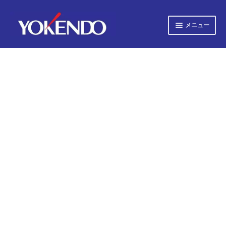
ナ
コ
メニュー
ビ
ン
ゲ
テ
サ
すべての書籍
ー
ン
ブ
シ
ツ
メ
サ
ョ
へ
すべての雑誌
ニ
ブ
ン
ス
ュ
へ
キ
メ
サ
会社概要
ー
ス
ッ
ニ
ブ
キ
プ
を
ュ
メ
プライバシーポリシー
ッ
展
ー
ニ
プ
開
を
ュ
サ
お知らせ
展
ー
ブ
開
を
メ
サ
お問い合わせ
展
ニ
ブ
開
ュ
メ
オンライン図書目録
ー
ニ
を
ュ
展
ー