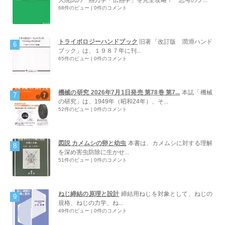
68件のビュー
|
0件のコメント
トライボロジーハンドブック
旧著「改訂版 潤滑ハンド
ブック」は、１９８７年に刊...
65件のビュー
|
0件のコメント
機械の研究 2026年7月1日発売 第78巻 第7...
本誌「機械
の研究」は、1949年（昭和24年）、そ...
52件のビュー
|
0件のコメント
図説 カメムシの卵と幼虫
本書は、カメムシに対する理解
を深め害虫防除に生かせ...
51件のビュー
|
0件のコメント
ねじ締結の原理と設計
締結用ねじを対象として、ねじの
規格、ねじの力学、ね...
49件のビュー
|
0件のコメント