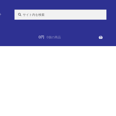
検
ト
索:
0
円
0個の商品