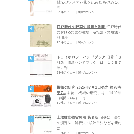
結法のシステム化を試みたものある。
理...
84件のビュー
|
0件のコメント
江戸時代の野菜の栽培と利用
江戸時代
における野菜の種類・栽培法・繁殖法・
利用法...
75件のビュー
|
0件のコメント
トライボロジーハンドブック
旧著「改
訂版 潤滑ハンドブック」は、１９８７
年に刊...
73件のビュー
|
0件のコメント
機械の研究 2026年7月1日発売 第78巻
第7...
本誌「機械の研究」は、1949年
（昭和24年）、そ...
59件のビュー
|
0件のコメント
土壌微生物実験法 第３版
旧著に，最新
の測定法・解析法・統計手法などを新た
に...
59件のビュー
|
0件のコメント