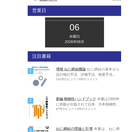
営業日
06
木曜日
2026年08月
注目書籍
増補 ねじ締結概論
ねじ締結の基本から
設計検討手法、評価手法、検査手法...
141件のビュー
|
0件のコメント
新編 熱物性ハンドブック
本書は1990年
に初版が出版されて以来、日本熱物性...
87件のビュー
|
0件のコメント
ねじ締結の理論と計算
本書は、ねじ締