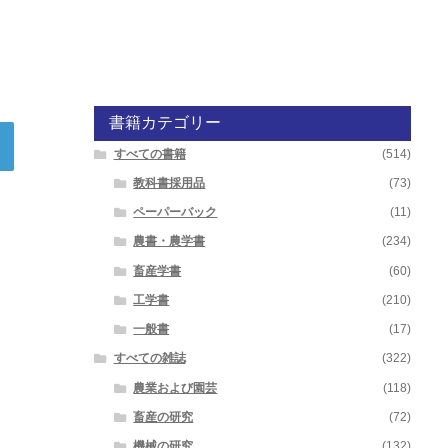
書籍カテゴリー
すべての書籍
(514)
教科書採用品
(73)
ペーパーバック
(11)
農書・農学書
(234)
畜産学書
(60)
工学書
(210)
一般書
(17)
すべての雑誌
(322)
農業および園芸
(118)
畜産の研究
(72)
機械の研究
(132)