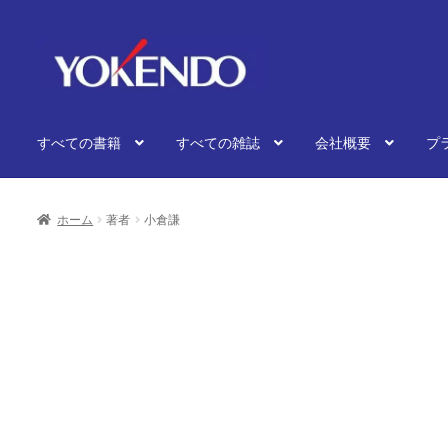
ナ
コ
ビ
ン
ゲ
テ
ー
ン
シ
ツ
すべての書籍
すべての雑誌
会社概要
プ
ョ
へ
ン
ス
へ
キ
ス
ッ
ホーム
著者
小倉謙
キ
プ
ッ
プ