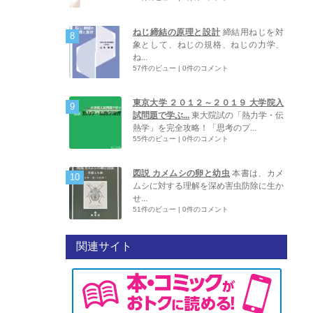
ねじ締結の原理と設計
締結用ねじを対
象として、ねじの規格、ねじの力学、
ね...
57件のビュー
|
0件のコメント
東京大学 ２０１２～２０１９ 大学院入
試問題で学ぶ...
東大院試の「熱力学・伝
熱学」を完全攻略！「思考のプ...
55件のビュー
|
0件のコメント
図説 カメムシの卵と幼虫
本書は、カメ
ムシに対する理解を深め害虫防除に生か
せ...
51件のビュー
|
0件のコメント
関連サイト